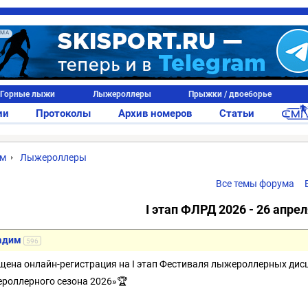
АМА
Горные лыжи
Лыжероллеры
Прыжки / двоеборье
ии
Протоколы
Архив номеров
Статьи
ум
Лыжероллеры
Все темы форума
I этап ФЛРД 2026 - 26 апрел
адим
596
щена онлайн-регистрация на I этап Фестиваля лыжероллерных дис
роллерного сезона 2026»🏆