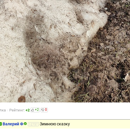
+2
0
лка
Рейтинг:
+2
Валерий Ф
Зимнюю сказку
2
12757