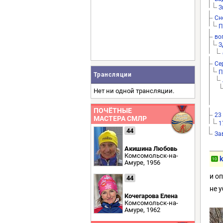
З
Сн
П
во
З
Се
П
Трансляции
Нет ни одной трансляции.
ПОЧЁТНЫЕ
23
МАСТЕРА СМЛР
1
44
За
Акишина Любовь
Комсомольск-на-
10
Амуре, 1956
и о
44
не у
Кочегарова Елена
Комсомольск-на-
Амуре, 1962