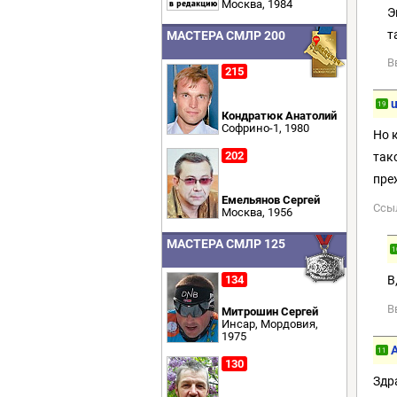
Москва, 1984
Э
т
МАСТЕРА СМЛР 200
В
215
19
Кондратюк Анатолий
Софрино-1, 1980
Но 
202
так
пре
Емельянов Сергей
Ссы
Москва, 1956
МАСТЕРА СМЛР 125
1
134
В
В
Митрошин Сергей
Инсар, Мордовия,
1975
11
130
Здр