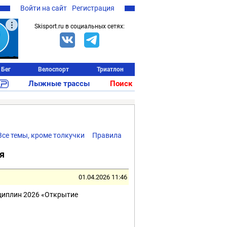
Войти на сайт
Регистрация
Skisport.ru в социальных сетях:
Бег
Велоспорт
Триатлон
Лыжные трассы
Поиск
Все темы, кроме толкучки
Правила
я
01.04.2026 11:46
циплин 2026 «Открытие