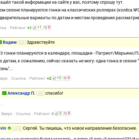
нашёл такой информации на сайте у вас, поэтому спрошу тут.
том сезоне планируются гонки на классических роллерах (колёса №2)
дварительные варианты по датам и местам проведения рассматри
+1
0
лка
Рейтинг:
+1
Вадим
Здравствуйте
0
596
-3 гонки планируются в календаре, площадки - Патриот/Марьино/П
о датам, к сожалению, сейчас сказать не могу: одна гонка в сезоне "в
сень"...
+2
0
верх
Ссылка
Рейтинг:
+2
Александр П.
спасибо!
11
488
.
0
0
Вверх
Ссылка
Рейтинг:
0
uvin
Сергей. Ты пишешь, что новое направление безопаснее.
1476