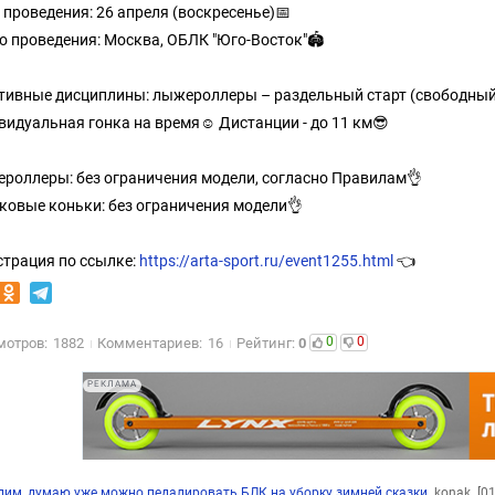
 проведения: 26 апреля (воскресенье)📅
о проведения: Москва, ОБЛК "Юго-Восток"🏟
тивные дисциплины: лыжероллеры – раздельный старт (свободный 
видуальная гонка на время☺️ Дистанции - до 11 км😎
роллеры: без ограничения модели, согласно Правилам👌
ковые коньки: без ограничения модели👌
страция по ссылке:
https://arta-sport.ru/event1255.html
👈
0
0
мотров:
1882
Комментариев:
16
Рейтинг:
0
РЕКЛАМА
дим, думаю уже можно педалировать БЛК на уборку зимней сказки
konak
[0