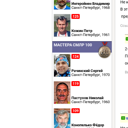
Не 
Ингеройнен Владимир
Санкт-Петербург, 1968
В э
пре
125
Ссы
Кожин Петр
Санкт-Петербург, 1961
1
МАСТЕРА СМЛР 100
2
П
124
о
Рачинский Сергей
В
Санкт-Петербург, 1970
119
Пастухов Николай
Санкт-Петербург, 1960
109
19
Конопелько Фёдор