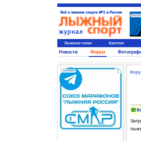
РЕКЛ
Лыжные гонки
Биатлон
Новости
Форум
Фотограф
РЕКЛАМА
Фор
В
10
Запу
лыже