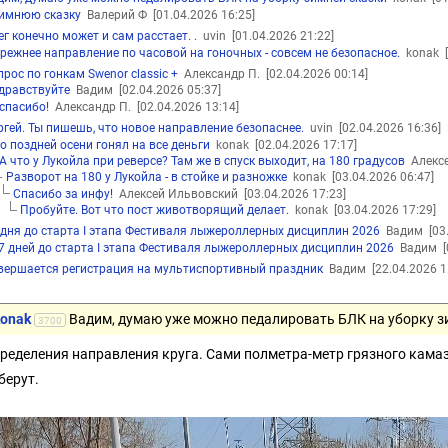
имнюю сказку
Валерий Ф
[01.04.2026 16:25]
ег конечно может и сам расстает. .
uvin
[01.04.2026 21:22]
режнее направление по часовой на гоночных - совсем не безопасное.
konak
прос по гонкам Swenor classic +
Александр П.
[02.04.2026 00:14]
дравствуйте
Вадим
[02.04.2026 05:37]
спасибо!
Александр П.
[02.04.2026 13:14]
ргей. Ты пишешь, что новое направление безопаснее.
uvin
[02.04.2026 16:36]
о поздней осени гонял на все деньги
konak
[02.04.2026 17:17]
А что у Лукойла при реверсе? Там же в спуск выходит, на 180 градусов
Алекс
Разворот на 180 у Лукойла - в стойке и разножке
konak
[03.04.2026 06:47]
Спасибо за инфу!
Алексей Ильвовский
[03.04.2026 17:23]
Пробуйте. Вот что пост животворящий делает.
konak
[03.04.2026 17:29]
 дня до старта I этапа Фестиваля лыжероллерных дисциплин 2026
Вадим
[03
7 дней до старта I этапа Фестиваля лыжероллерных дисциплин 2026
Вадим
вершается регистрация на мультиспортивный праздник
Вадим
[22.04.2026 1
konak
Вадим, думаю уже можно педалировать БЛК на уборку з
3700
пределения направления круга. Сами полметра-метр грязного камазн
берут.