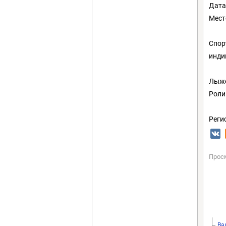
Дата
Мест
Спор
инди
Лыже
Роли
Реги
Прос
Ва