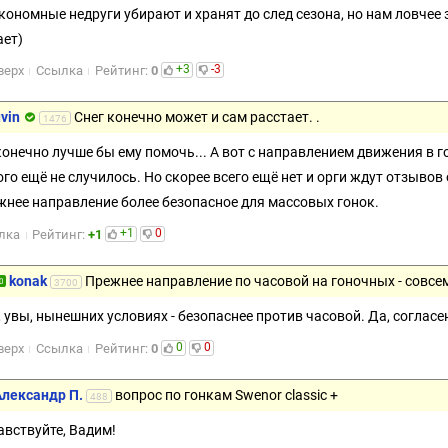
кономные недруги убирают и хранят до след сезона, но нам ловчее 
ает)
+3
-3
верх
Ссылка
Рейтинг:
0
uvin
Снег конечно может и сам расстает. .
1476
конечно лучше бы ему помочь... А вот с направлением движения в г
ого ещё не случилось. Но скорее всего ещё нет и орги ждут отзывов
жнее направление более безопасное для массовых гонок.
+1
0
лка
Рейтинг:
+1
konak
Прежнее направление по часовой на гоночных - совсем
0
3700
, увы, нынешних условиях - безопаснее против часовой. Да, соглас
0
0
верх
Ссылка
Рейтинг:
0
Александр П.
вопрос по гонкам Swenor classic +
488
авствуйте, Вадим!