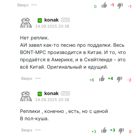
Вверх
-1
0
-1
konak
3700
10
24.09.2025 20:38
Нет реплик.
АИ завел как-то песню про подделки. Весь
BONT-MPC производится в Китае. И то, что
продаётся в Америке, и в Скейтленде - это
всё Китай. Оригинальный и едущий.
Вверх
+4
+6
-2
konak
3700
10
24.09.2025 20:38
Реплики , конечно , есть, но с ценой
В пол-куша.
Вверх
+3
+3
0