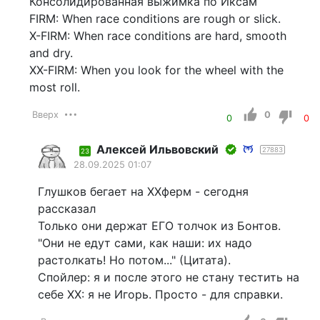
Консолидированная выжимка по Иксам
FIRM: When race conditions are rough or slick.
X-FIRM: When race conditions are hard, smooth
and dry.
XX-FIRM: When you look for the wheel with the
most roll.
Вверх
0
0
0
Алексей Ильвовский
27883
23
28.09.2025 01:07
Глушков бегает на XXферм - сегодня
рассказал
Только они держат ЕГО толчок из Бонтов.
"Они не едут сами, как наши: их надо
растолкать! Но потом..." (Цитата).
Спойлер: я и после этого не стану тестить на
себе ХХ: я не Игорь. Просто - для справки.