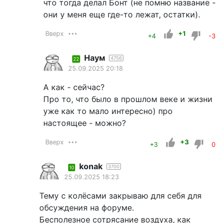
что тогда делал Бонт (не помню название -
они у меня еще где-то лежат, остатки).
Вверх
+1
+4
-3
Наум
4756
22
25.09.2025 20:18
А как - сейчас?
Про то, что было в прошлом веке и жизни
уже как то мало интересно) про
настоящее - можно?
Вверх
+3
+3
0
konak
3700
10
25.09.2025 18:23
Тему с колёсами закрываю для себя для
обсуждения на форуме.
Бесполезное сотрясание воздуха, как