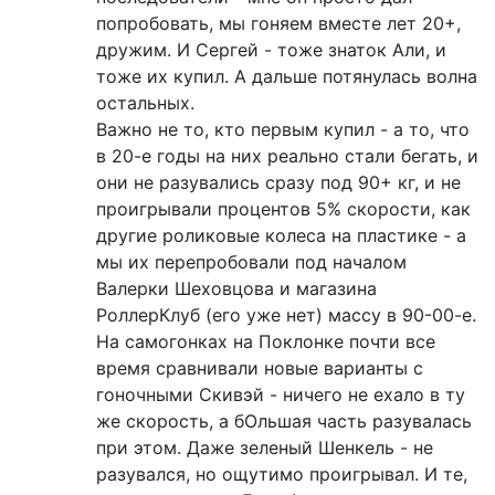
попробовать, мы гоняем вместе лет 20+,
дружим. И Сергей - тоже знаток Али, и
тоже их купил. А дальше потянулась волна
остальных.
Важно не то, кто первым купил - а то, что
в 20-е годы на них реально стали бегать, и
они не разувались сразу под 90+ кг, и не
проигрывали процентов 5% скорости, как
другие роликовые колеса на пластике - а
мы их перепробовали под началом
Валерки Шеховцова и магазина
РоллерКлуб (его уже нет) массу в 90-00-е.
На самогонках на Поклонке почти все
время сравнивали новые варианты с
гоночными Скивэй - ничего не ехало в ту
же скорость, а бОльшая часть разувалась
при этом. Даже зеленый Шенкель - не
разувался, но ощутимо проигрывал. И те,