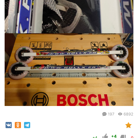
197
6892
+4
+4
0