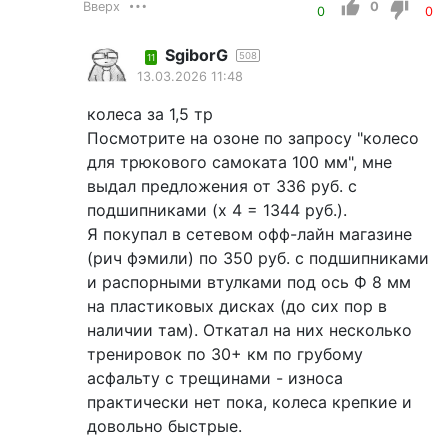
Вверх
0
0
0
SgiborG
508
11
13.03.2026 11:48
колеса за 1,5 тр
Посмотрите на озоне по запросу "колесо
для трюкового самоката 100 мм", мне
выдал предложения от 336 руб. с
подшипниками (х 4 = 1344 руб.).
Я покупал в сетевом офф-лайн магазине
(рич фэмили) по 350 руб. с подшипниками
и распорными втулками под ось Ф 8 мм
на пластиковых дисках (до сих пор в
наличии там). Откатал на них несколько
тренировок по 30+ км по грубому
асфальту с трещинами - износа
практически нет пока, колеса крепкие и
довольно быстрые.