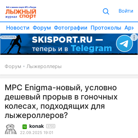
Войти
Новости
Форум
Фотографии
Протоколы
Архи
РЕКЛАМА
Форум
Лыжероллеры
MPC Enigma-новый, условно
дешевый прорыв в гоночных
колесах, подходящих для
лыжероллеров?
konak
3700
10
22.09.2025 19:01