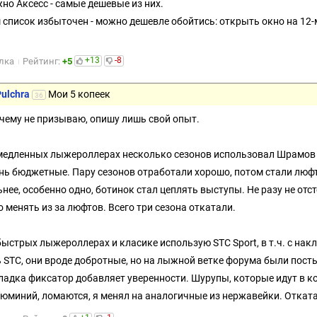
но Аксесс - самые дешевые из них.
 список избыточен - можно дешевле обойтись: открыть окно на 12-
+13
-8
лка
Рейтинг:
+5
ulchra
Мои 5 копеек
36
чему не призываю, опишу лишь свой опыт.
медленных лыжероллерах несколько сезонов использовал Шрамов 0
нь бюджетные. Пару сезонов отработали хорошо, потом стали люфти
ьнее, особенно одно, ботинок стал цеплять выступы. Не разу не отст
о менять из за люфтов. Всего три сезона откатали.
быстрых лыжероллерах и класике использую STC Sport, в т.ч. с накл
ь STC, они вроде добротные, но на лыжной ветке форума были посты
ладка фиксатор добавляет уверенности. Шурупы, которые идут в к
люминий, ломаются, я менял на аналогичные из нержавейки. Отката