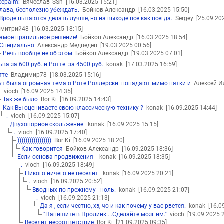
acepalm:
Вячеслав_SSh
[16.03.2025 15:21]
лава, бесполезно убеждать.
Бойков Александр
[16.03.2025 15:50]
Вроде пытаются делать лучше, но на выходе все как всегда.
Sergey
[25.09.20
митрий48
[16.03.2025 18:15]
амое правильное решение!
Бойков Александр
[16.03.2025 18:54]
Специально
Александр Медведев
[19.03.2025 00:56]
Речь вообще не об этом
Бойков Александр
[19.03.2025 07:01]
ьва за 600 руб. и Ротте за 4500 руб.
konak
[17.03.2025 16:59]
тте
Владимир78
[18.03.2025 15:16]
ут была огромная тема о Роте Роллерски: попадают мимо пятки и
Алексей И
.
vioch
[16.09.2025 14:35]
Так же было
Bor Ki
[16.09.2025 14:43]
Как Вы оцениваете свою классическую технику ?
konak
[16.09.2025 14:44]
.
vioch
[16.09.2025 15:07]
Двухопорное скольжение.
konak
[16.09.2025 15:15]
.
vioch
[16.09.2025 17:40]
)))))))))))))))))
Bor Ki
[16.09.2025 18:20]
Как говорится
Бойков Александр
[16.09.2025 18:36]
Если основа продвижения -
konak
[16.09.2025 18:35]
.
vioch
[16.09.2025 18:49]
Никого ничего не веселит.
konak
[16.09.2025 20:21]
.
vioch
[16.09.2025 20:52]
Вводных по прежнему - ноль.
konak
[16.09.2025 21:07]
.
vioch
[16.09.2025 21:13]
Да я , если честно, хз, чо и как почему у вас рвется.
konak
[16.0
"Напишите в Пролинк....Сделайте мозг им."
vioch
[19.09.2025 
Веселит несоответствие
Bor Ki
[21.09.2025 09:35]