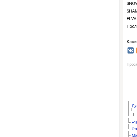
SNO
SHA
ELVA
Посл
Каки
Прос
Ду
.
+1
От
Мо