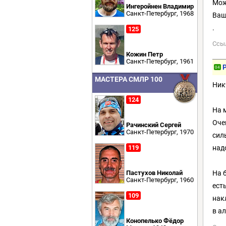
Мож
Ингеройнен Владимир
Санкт-Петербург, 1968
Ваш
.
125
Ссы
Кожин Петр
Санкт-Петербург, 1961
P
04
МАСТЕРА СМЛР 100
Ник
124
На 
Оче
Рачинский Сергей
Санкт-Петербург, 1970
сил
119
над
Пастухов Николай
На 
Санкт-Петербург, 1960
ест
109
нак
в а
Конопелько Фёдор