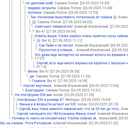
по центрам осей
Сережа Попов
[26.09.2025 13:35]
видимо затрыты
Сережа Попов
[26.09.2025 13:48]
ботинок
Сережа Попов
[26.09.2025 13:53]
Так. Начинаем выруливать потихоньку из тумана )))
Алекс
)))
Сережа Попов
[27.09.2025 04:02]
Смягчают невероятно!
Алексей Ильвовский
[27.09.2025
?
Bor Ki
[27.09.2025 06:54]
Ответы выше. Слово карбон очень приятно слуху чайник
)))
Bor Ki
[27.09.2025 11:11]
Ски Тайм я не тестил
Алексей Ильвовский
[28.09.202
Пропустил в спешке...
Алексей Ильвовский
[28.09.20
Это даже еще экспертно не начинал копать во времена 
17:37]
Сергей, есть еще много вариантов карбона с запахом че
01:13]
Вилка
Bor Ki
[27.09.2025 06:50]
да
Сережа Попов
[27.09.2025 11:26]
Главное
Bor Ki
[27.09.2025 16:59]
Насчет картинок:
Алексей Ильвовский
[26.09.2025 12:06]
Благодарю
Сережа Попов
[26.09.2025 13:51]
На платформе 530 мм
konak
[23.09.2025 21:29]
платформы 530 и размер 47
Michigan
[24.09.2025 19:03]
Умные и в возрасте катают на 530
konak
[24.09.2025 20:15]
Сергей, ваш тезка немного нервничает, что за 20 лет до того,
Алек
Сергей, напишите это ЧМ Кузьмину Ивану, плиз!
Алексей Ильвовс
Почему-то никто не посоветовал Fischer rollerski sk.
AlexanderM
[29.0
ЗЫ: на снимке - Роте Роллерски
Алексей Ильвовский
[22.09.2025 01:32]