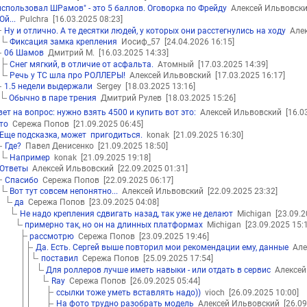
использовал ШРамов" - это 5 баллов. Оговорка по Фрейду
Алексей Ильвовск
Ой...
Pulchra
[16.03.2025 08:23]
Ну и отлично. А те десятки людей, у которых они расстегнулись на ходу
Алек
Фиксация замка крепления
Иосиф_57
[24.04.2026 16:15]
06 Шамов
Дмитрий М.
[16.03.2025 14:33]
Снег мягкий, в отличие от асфальта.
Атомный
[17.03.2025 14:39]
Речь у ТС шла про РОЛЛЕРЫ!
Алексей Ильвовский
[17.03.2025 16:17]
1.5 недели выдержали
Sergey
[18.03.2025 13:16]
Обычно в паре трения
Дмитрий Рулев
[18.03.2025 15:26]
вет на вопрос: нужно взять 4500 и купить вот это:
Алексей Ильвовский
[16.0
то
Сережа Попов
[21.09.2025 06:45]
Еще подсказка, может пригодиться.
konak
[21.09.2025 16:30]
Где?
Павел Денисенко
[21.09.2025 18:50]
Например
konak
[21.09.2025 19:18]
Ответы
Алексей Ильвовский
[22.09.2025 01:31]
Спасибо
Сережа Попов
[22.09.2025 06:17]
Вот тут совсем непонятно...
Алексей Ильвовский
[22.09.2025 23:32]
да
Сережа Попов
[23.09.2025 04:08]
Не надо крепления сдвигать назад, так уже не делают
Michigan
[23.09.2
примерно так, но он на длинных платформах
Michigan
[23.09.2025 15:
рассмотрю
Сережа Попов
[23.09.2025 19:46]
Да. Есть. Сергей выше повторил мои рекомендации ему, данные
Але
поставил
Сережа Попов
[25.09.2025 17:54]
Для роллеров лучше иметь навыки - или отдать в сервис
Алексей
Ray
Сережа Попов
[26.09.2025 05:44]
ссылки тоже уметь вставлять надо))
vioch
[26.09.2025 10:00]
На фото трудно разобрать модель
Алексей Ильвовский
[26.09