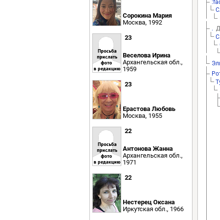
:f
С
Сорокина Мария
Москва, 1992
.
Д
С
23
Веселова Ирина
Архангельская обл.,
Эл
1959
Ро
Т
23
Ерастова Любовь
Москва, 1955
22
Антонова Жанна
Архангельская обл.,
1971
22
Нестерец Оксана
Иркутская обл., 1966