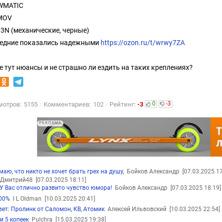
WMATIC
MOV
 3N (механические, черные)
едние показались надежными
https://ozon.ru/t/wrwy7ZA
е тут нюансы и не страшно ли ездить на таких креплениях?
0
-3
мотров:
5155
Комментариев:
102
Рейтинг:
-3
РЕКЛАМА
маю, что никто не хочет брать грех на душу,
Бойков Александр
[07.03.2025 17
Дмитрий48
[07.03.2025 18:11]
У Вас отлично развито чувство юмора!
Бойков Александр
[07.03.2025 18:19]
00%
I L Oldman
[10.03.2025 20:41]
вет: Пролинк от Саломон, КВ, Атомик
Алексей Ильвовский
[10.03.2025 22:54]
и 5 копеек
Pulchra
[15.03.2025 19:38]