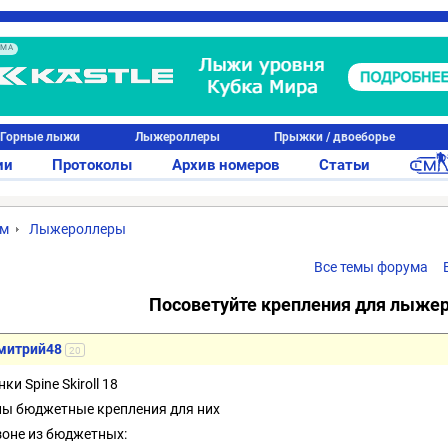
АМА
Горные лыжи
Лыжероллеры
Прыжки / двоеборье
ии
Протоколы
Архив номеров
Статьи
ум
Лыжероллеры
Все темы форума
Посоветуйте крепления для лыже
митрий48
20
ки Spine Skiroll 18
ы бюджетные крепления для них
зоне из бюджетных: