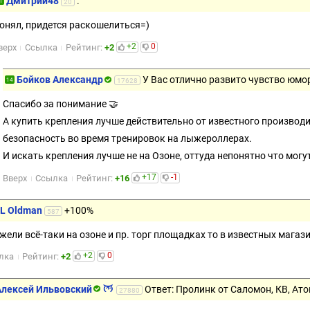
Дмитрий48
.
1
20
онял, придется раскошелиться=)
+2
0
верх
Ссылка
Рейтинг:
+2
Бойков Александр
У Вас отлично развито чувство юмо
14
17628
Спасибо за понимание 🤝
А купить крепления лучше действительно от известного производит
безопасность во время тренировок на лыжероллерах.
И искать крепления лучше не на Озоне, оттуда непонятно что могу
+17
-1
Вверх
Ссылка
Рейтинг:
+16
 L Oldman
+100%
587
ежели всё-таки на озоне и пр. торг площадках то в известных магаз
+2
0
лка
Рейтинг:
+2
Алексей Ильвовский
Ответ: Пролинк от Саломон, КВ, Ат
27880