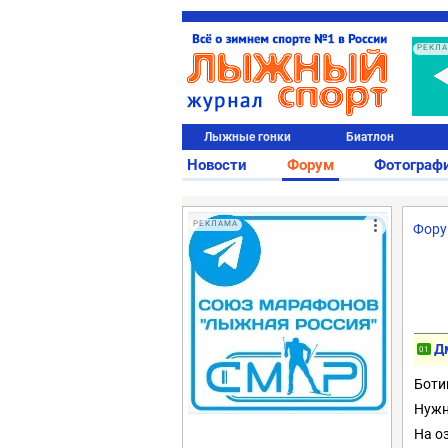
РЕКЛ
Лыжные гонки
Биатлон
Новости
Форум
Фотограф
РЕКЛАМА
Фор
Д
01
Ботин
Нужн
На о