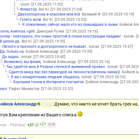
.
vioch
[21.09.2025 11:02]
Флекстор
Bor Ki
[21.09.2025 21:04]
Двухоопорочка в классике моё всё
Валерий Ф
[25.09.2025 10:19]
Гулять если
Bor Ki
[25.09.2025 13:52]
К сожалению, сейчас мало кто из пришедших в лыжи
Бойков Ал
onne, Avermax, i-gliti
Дмитрий Рулев
[27.09.2025 19:16]
оллер - повторюсь, это очень простой в плане конструкции предмет.
konak
[
В целом да,
Bor Ki
[27.09.2025 19:35]
Легкого и прочного и долгосрочного не бывает.
konak
[27.09.2025 19:47]
Да, только на
Бойков Александр
[27.09.2025 19:39]
Да ладно.
konak
[27.09.2025 19:40]
Возможно, вы физик,
Бойков Александр
[27.09.2025 20:16]
Так, сдаётся мне, в Рязани случился временной провал.
konak
[27.09.202
Сдается мне,у вас без переходов на личности/регионы никак))
Бойков А
Я же с конкретными людьми общаюсь
konak
[27.09.2025 20:53]
Хорошим тоном в Интернете считается
Бойков Александр
[27.09.202
янул
Рифат Махмутов
[27.09.2025 22:52]
Бойков Александр
Думаю, что никто не хочет брать грех на 
17628
етуя Вам крепления из Вашего списка
+27
0
лка
Рейтинг:
+27