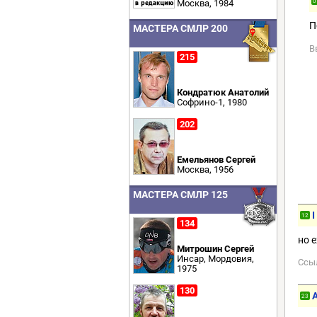
Москва, 1984
0
П
МАСТЕРА СМЛР 200
В
215
Кондратюк Анатолий
Софрино-1, 1980
202
Емельянов Сергей
Москва, 1956
МАСТЕРА СМЛР 125
I
12
134
но 
Митрошин Сергей
Инсар, Мордовия,
Ссы
1975
130
23