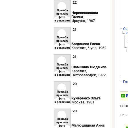
22
Черепенникова
Галина
Иркутск, 1967
Qui
21
Р
Богданова Елена
Карелия, Чупа, 1962
21
Шамшина Людмила
Карелия,
Петрозаводск, 1972
Гл
20
14
Кучеренко Ольга
Москва, 1981
сов
20
Ссы
Малюшицкая Анна