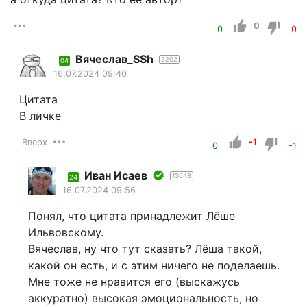
0
0
0
Вячеслав_SSh
3202
04
16.07.2024 09:40
Цитата
В личке
Вверх
-1
0
-1
Иван Исаев
13048
24
16.07.2024 09:56
Понял, что цитата принадлежит Лёше
Ильвовскому.
Вячеслав, ну что тут сказать? Лёша такой,
какой он есть, и с этим ничего не поделаешь.
Мне тоже не нравится его (выскажусь
аккуратно) высокая эмоциональность, но