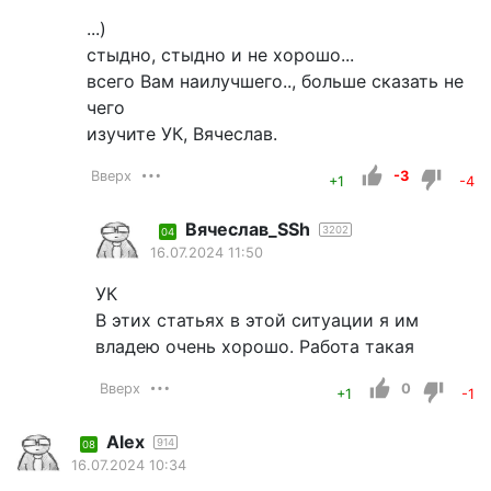
...)
стыдно, стыдно и не хорошо...
всего Вам наилучшего.., больше сказать не
чего
изучите УК, Вячеслав.
Вверх
-3
+1
-4
Вячеслав_SSh
3202
04
16.07.2024 11:50
УК
В этих статьях в этой ситуации я им
владею очень хорошо. Работа такая
Вверх
0
+1
-1
Alex
914
08
16.07.2024 10:34