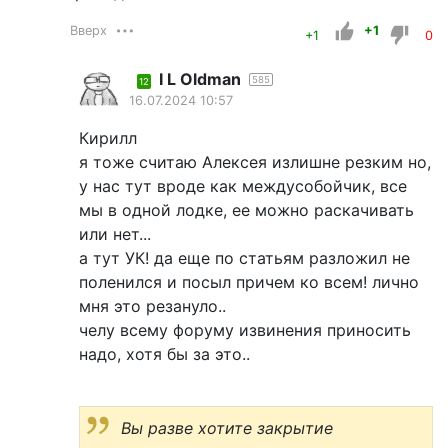
Вверх
+1
+1
0
I L Oldman
585
12
16.07.2024 10:57
Кирилл
я тоже считаю Алексея излишне резким но,
у нас тут вроде как междусобойчик, все
мы в одной лодке, ее можно раскачивать
или нет...
а тут УК! да еще по статьям разложил не
поленился и посыл причем ко всем! лично
мня это резануло..
челу всему форуму извинения приносить
надо, хотя бы за это..
Вы разве хотите закрытие