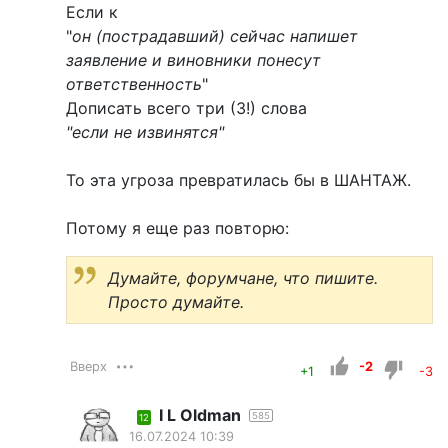
Если к
"
он (пострадавший) сейчас напишет
заявление и виновники понесут
ответственность
"
Дописать всего три (3!) слова
"если не извинятся"
То эта угроза превратилась бы в ШАНТАЖ.
Потому я еще раз повторю:
Думайте, форумчане, что пишите.
Просто думайте.
Вверх
-2
+1
-3
I L Oldman
585
12
16.07.2024 10:39