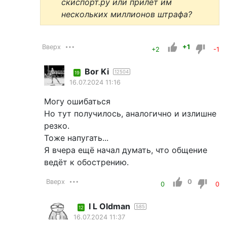
скиспорт.ру или прилет им
нескольких миллионов штрафа?
Вверх
+1
+2
-1
Bor Ki
12504
19
16.07.2024 11:16
Могу ошибаться
Но тут получилось, аналогично и излишне
резко.
Тоже напугать...
Я вчера ещё начал думать, что общение
ведёт к обострению.
Вверх
0
0
0
I L Oldman
585
12
16.07.2024 11:37