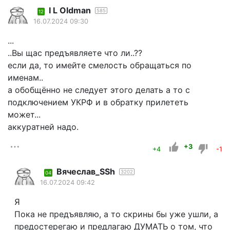
I L Oldman
585
12
16.07.2024 09:30
...
..Вы щас предъявляете что ли..??
если да, то имейте смелость обращаться по
именам..
а обобщённо не следует этого делать а то с
подключением УКРФ и в обратку прилететь
может...
аккуратней надо.
+3
+4
-1
Вячеслав_SSh
3202
04
16.07.2024 09:42
Я
Пока не предъявляю, а то скрины бы уже ушли, а
предостерегаю и предлагаю ДУМАТЬ о том, что