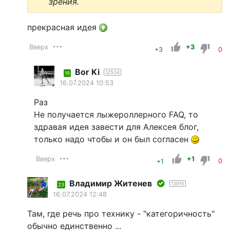
зрения.
прекрасная идея
Вверх
+3
+3
0
Bor Ki
12504
19
16.07.2024 10:53
Раз
Не получается лыжероллерного FAQ, то
здравая идея завести для Алексея блог,
только надо чтобы и он был согласен
Вверх
+1
+1
0
Владимир Житенев
13915
23
16.07.2024 12:48
Там, где речь про технику - "категоричность"
обычно единственно ...