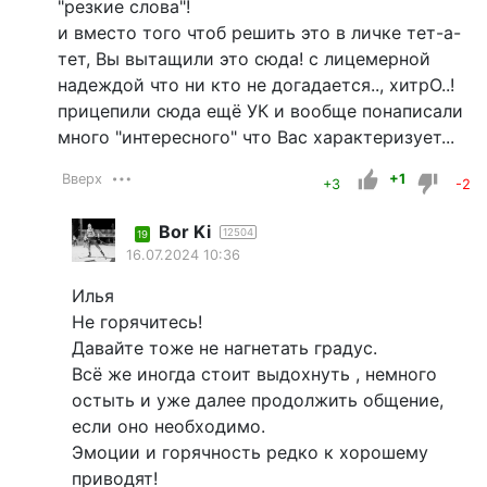
"резкие слова"!
и вместо того чтоб решить это в личке тет-а-
тет, Вы вытащили это сюда! с лицемерной
надеждой что ни кто не догадается.., хитрО..!
прицепили сюда ещё УК и вообще понаписали
много "интересного" что Вас характеризует...
Вверх
+1
+3
-2
Bor Ki
12504
19
16.07.2024 10:36
Илья
Не горячитесь!
Давайте тоже не нагнетать градус.
Всё же иногда стоит выдохнуть , немного
остыть и уже далее продолжить общение,
если оно необходимо.
Эмоции и горячность редко к хорошему
приводят!