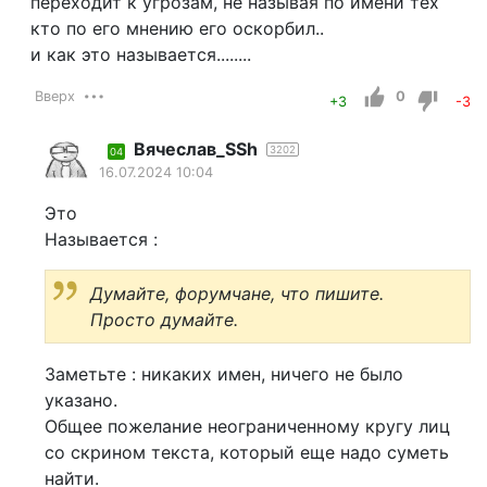
переходит к угрозам, не называя по имени тех
кто по его мнению его оскорбил..
и как это называется........
Вверх
0
+3
-3
Вячеслав_SSh
3202
04
16.07.2024 10:04
Это
Называется :
Думайте, форумчане, что пишите.
Просто думайте.
Заметьте : никаких имен, ничего не было
указано.
Общее пожелание неограниченному кругу лиц
со скрином текста, который еще надо суметь
найти.