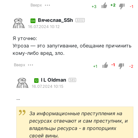
Вверх
+2
+3
-1
Вячеслав_SSh
3202
04
16.07.2024 10:12
Я уточню:
Угроза — это запугивание, обещание причинить
кому-либо вред, зло.
Вверх
-1
+1
-2
I L Oldman
585
12
16.07.2024 10:15
...
За информационные преступления на
ресурсах отвечают и сам преступник, и
владельцы ресурса - в пропорциях
своей вины.