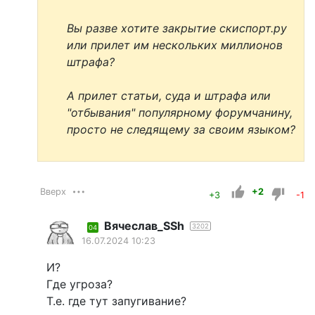
Вы разве хотите закрытие скиспорт.ру
или прилет им нескольких миллионов
штрафа?
А прилет статьи, суда и штрафа или
"отбывания" популярному форумчанину,
просто не следящему за своим языком?
Вверх
+2
+3
-1
Вячеслав_SSh
3202
04
16.07.2024 10:23
И?
Где угроза?
Т.е. где тут запугивание?