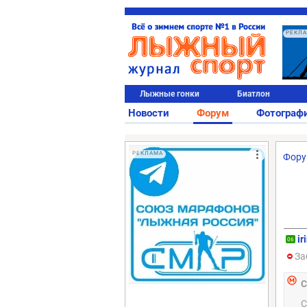
РЕКЛ
Лыжные гонки
Биатлон
Новости
Форум
Фотограф
РЕКЛАМА
Фор
ir
06
За
С
С