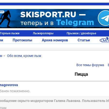
АМА
Горные лыжи
Лыжероллеры
Прыжки / двоеборье
ии
Протоколы
Архив номеров
Статьи
ум
Обо всем, кроме лыж
Все темы форума
Пицца
inagovorova
банен пожизненно.
ообщение скрыто модератором Галина Львовна. Пользователь iri
пам