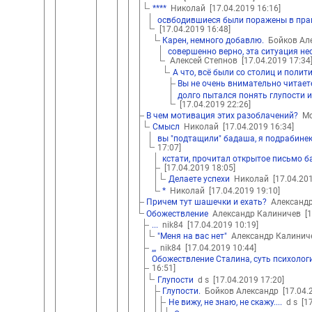
****
Николай
[17.04.2019 16:16]
освбодившиеся были поражены в прав
[17.04.2019 16:48]
Карен, немного добавлю.
Бойков Ал
совершенно верно, эта ситуация не
Алексей Степнов
[17.04.2019 17:34
А что, всё были со столиц и поли
Вы не очень внимательно читает
долго пытался понять глупости 
[17.04.2019 22:26]
В чем мотивация этих разоблачений?
Мо
Смысл
Николай
[17.04.2019 16:34]
вы "подтащили" бадаша, я подрабинека
17:07]
кстати, прочитал открытое письмо 
[17.04.2019 18:05]
Делаете успехи
Николай
[17.04.20
*
Николай
[17.04.2019 19:10]
Причем тут шашечки и ехать?
Александ
Обожествление
Александр Калиничев
[
...
nik84
[17.04.2019 10:19]
"Меня на вас нет"
Александр Калини
,,,
nik84
[17.04.2019 10:44]
Обожествление Сталина, суть психологи
16:51]
Глупости
d s
[17.04.2019 17:20]
Глупости.
Бойков Александр
[17.04.
Не вижу, не знаю, не скажу....
d s
[1