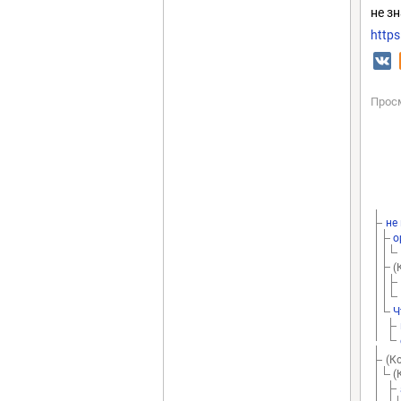
не з
http
Прос
не
о
(
Ч
(К
(