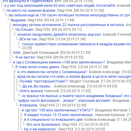
Это французы в Подмосковье
amk
[08.04.2019 15:55]
а у нас под оккупацией жили 60 млн советских людей, посчитайте
Алексей
Не место на лыжном форуме
Oleg1954
[08.04.2019 21:06]
вы забыли еще ок.150 тысяч погибших поляков непосредственно от рук
Выдумки
Oleg1954
[09.04.2019 17:49]
молодец, катынь вспомнили, 22 тысячи расстрелянных в затылок
Але
Ну, Ельцин
Oleg1954
[09.04.2019 20:11]
конечно продолжаю, давайте объяснюсь еще раз
Алексей Степно
ВСе не так
Oleg1954
[10.04.2019 21:34]
только приветствую упоминание геббельса в каждом вашем пос
23:29]
Олег,
Дмитрий Командный
[09.04.2019 21:39]
Я не застал
Oleg1954
[09.04.2019 22:55]
А где у Солженицина именно «100 млн заключённых»?
Владимир Жи
Я тоже читал очень давно
Oleg1954
[10.04.2019 21:38]
А что именно вы читали у Солженицына?
Бойков Александр
[10.0
вряд ли вы читали что-либо, а любая фраза и цитата легко находи
Почему "протофашистских"?
Модест Соловьев
[11.04.2019 00:37]
Да уж, Вы правы...
Бойков Александр
[13.04.2019 09:05]
Опять враньё
Николай
[13.04.2019 17:02]
ну вранье так вранье, а знаете такого академика Келдыша? это 
"цифра часто фигурирует ...вокруг" - классный аргумент
Владимир
Уговорили,
Oleg1954
[11.04.2019 22:00]
А где про "100 млн заключенных ГУЛАГа"?
Владимир Житенев
[
Я увидел только 12-15 млн заключённых.
Николай Кабанен
[1
А я специально со вчерашнего дня
Бойков Александр
[11.04.2
Это не в Архипелаге
Oleg1954
[12.04.2019 20:07]
Ну, я же извинился.
Oleg1954
[12.04.2019 20:05]