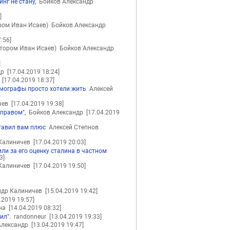
нг не стану,
Бойков Александр
]
ром Иван Исаев)
Бойков Александр
:56]
тором Иван Исаев)
Бойков Александр
]
др
[17.04.2019 18:24]
t
[17.04.2019 18:37]
емографы просто хотели жить
Алексей
чев
[17.04.2019 19:38]
 правом",
Бойков Александр
[17.04.2019
ставил вам плюс
Алексей Степнов
Калиничев
[17.04.2019 20:03]
ли за его оценку сталина в частном
3]
Калиничев
[17.04.2019 19:50]
ндр Калиничев
[15.04.2019 19:42]
.2019 19:57]
вна
[14.04.2019 08:32]
ил".
randonneur
[13.04.2019 19:33]
Александр
[13.04.2019 19:47]