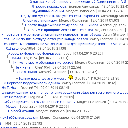
О литературной ценности произведений Солженицына А.И.
Я просто поражаюсь.
Бойков Александр
[13.04.2019 22:4
Вдумчивый аноним
Модест Соловьев
[13.04.2019 22:43]
Не, ну так мухлевать это уже совсем некрасиво
Александр Кал
Спорите с анонимом
Модест Соловьев
[12.04.2019 01:03]
Просто поддерживаю тему про Большунова
Александр Кали
Аноним в принципе может не стеснятся
Модест Соловьев
[
у норвегов это со времен оккупации повелось - в автобусах
Valery Startsev
только не понятно откуда автобус в канаде взялся
Valery Startsev
[08.04.2
согласен, массовости не может быть нигде в принципе, отважных мало
Але
ОДнако
Oleg1954
[08.04.2019 21:09]
Хорошая фраза про французов.
igo77
[09.04.2019 20:23]
ПМСМ
Oleg1954
[09.04.2019 21:01]
Тут же не место обсуждать историю?
Модест Соловьев
[09.04.2019 2
Не я начал.
Oleg1954
[09.04.2019 22:56]
и не я начал
Алексей Степнов
[09.04.2019 23:47]
Только дошел до этого места.
Oleg1954
[10.04.2019 21:39]
10% норвегов поддерживали однако
Valery Startsev
[08.04.2019 18:32]
Не ГаНсун
Георгий 74
[09.04.2019 08:14]
фашизм однако популярное течение среди олигофренов всего земного шара
Ну, некоторые
Oleg1954
[09.04.2019 20:09]
Сейчас примерно 1/4 итальянцев фашисты
Модест Соловьев
[09.04.2019 
Модест,
Георгий 74
[09.04.2019 22:05]
По всей Италии
Модест Соловьев
[09.04.2019 22:09]
олок Геббельса создали
Модест Соловьев
[08.04.2019 21:59]
)
nik84
[08.04.2019 22:10]