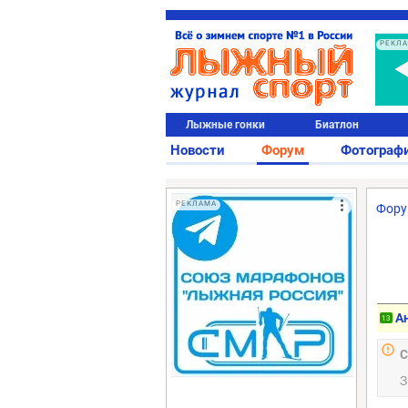
РЕКЛ
Лыжные гонки
Биатлон
Новости
Форум
Фотограф
РЕКЛАМА
Фор
А
13
С
З