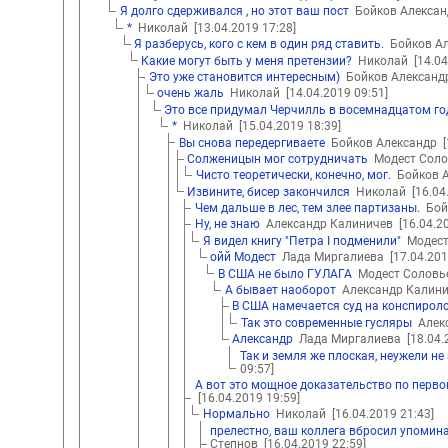
Я долго сдерживался , но этот ваш пост
Бойков Алекса
*
Николай
[13.04.2019 17:28]
Я разберусь, кого с кем в один ряд ставить.
Бойков А
Какие могут быть у меня претензии?
Николай
[14.0
Это уже становится интересным)
Бойков Алексан
очень жаль
Николай
[14.04.2019 09:51]
Это все придумал Черчилль в восемнадцатом го
*
Николай
[15.04.2019 18:39]
Вы снова передергиваете
Бойков Александр
Солженицын мог сотрудничать
Модест Сол
Чисто теоретически, конечно, мог.
Бойков 
Извините, бисер закончился
Николай
[16.04
Чем дальше в лес, тем злее партизаны.
Бой
Ну, не знаю
Александр Калиничев
[16.04.2
Я видел книгу "Петра I подменили"
Модест
ойй Модест
Лада Миргалиева
[17.04.201
В США не было ГУЛАГА
Модест Солов
А бывает наоборот
Александр Калин
В США намечается суд на конспирол
Так это современные гусляры
Алек
Александр
Лада Миргалиева
[18.04.
Так и земля же плоская, неужели не
09:57]
А вот это мощное доказательство по перво
[16.04.2019 19:59]
Нормально
Николай
[16.04.2019 21:43]
прелестно, ваш коллега вбросил упомина
Степнов
[16.04.2019 22:59]