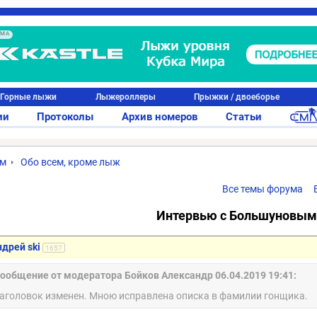
АМА
Горные лыжи
Лыжероллеры
Прыжки / двоеборье
ии
Протоколы
Архив номеров
Статьи
ум
Обо всем, кроме лыж
Все темы форума
Интервью с Большуновым
ндрей ski
1657
ообщение от модератора Бойков Александр 06.04.2019 19:41:
аголовок изменен. Мною исправлена описка в фамилии гонщика.