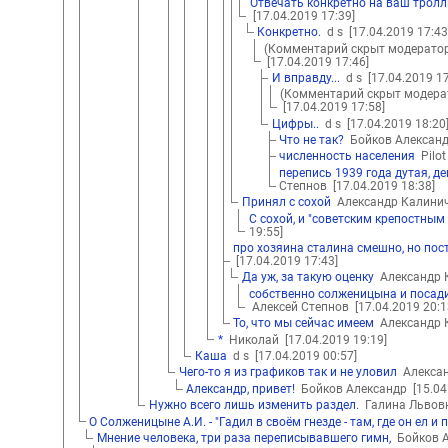
Отвечать конкретно на ваш тролли
[17.04.2019 17:39]
Конкретно.
d s
[17.04.2019 17:43
(Комментарий скрыт модерато
[17.04.2019 17:46]
И вправду...
d s
[17.04.2019 17
(Комментарий скрыт модера
[17.04.2019 17:58]
Цифры..
d s
[17.04.2019 18:20
Что не так?
Бойков Алексан
численность населения
Pilo
перепись 1939 года дутая, д
Степнов
[17.04.2019 18:38]
Принял с сохой
Александр Калини
С сохой, и "советским крепостным
19:55]
про хозяина сталина смешно, но по
[17.04.2019 17:43]
Да уж, за такую оценку
Александр 
собственно солженицына и посади
Алексей Степнов
[17.04.2019 20:1
То, что мы сейчас имеем
Александр 
*
Николай
[17.04.2019 19:19]
Каша
d s
[17.04.2019 00:57]
Чего-то я из графиков так и не уловил
Алекса
Александр, привет!
Бойков Александр
[15.04
Нужно всего лишь изменить раздел.
Галина Льво
О Солженицыне А.И. - "Гадил в своём гнезде - там, где он ел и п
Мнение человека, три раза переписывавшего гимн,
Бойков 