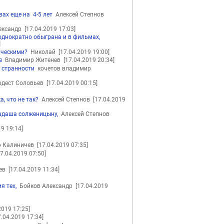
ах еще на 4-5 лет
Алексей Степнов
ександр
[17.04.2019 17:03]
однократно обыграна и в фильмах,
]
тическими?
Николай
[17.04.2019 19:00]
е
Владимир Житенев
[17.04.2019 20:34]
и странности
кочетов владимир
дест Соловьев
[17.04.2019 00:15]
, что не так?
Алексей Степнов
[17.04.2019
бадаша солженицыну,
Алексей Степнов
19 19:14]
р Калиничев
[17.04.2019 07:35]
17.04.2019 07:50]
чев
[17.04.2019 11:34]
я тех,
Бойков Александр
[17.04.2019
2019 17:25]
7.04.2019 17:34]