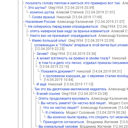
посыпать голову пеплом и каяться это примерно вот так:
Але
Это шутка?
Oleg1954
[12.04.2019 20:39]
конечно шутка
Алексей Степнов
[12.04.2019 21:01]
Снова враньё
Николай
[13.04.2019 17:09]
Население России
Александр Калиничев
[12.04.2019 21:07]
Не собираюсь перед вами оправдываться.
Oleg1954
[12.04
опять наверное вам надо за вранье извиниться
Алексей 
Никто вас не призывает оправдываться
Александр Калин
Имею большой опыт
Oleg1954
[12.04.2019 22:09]
солженицын и "100млн" впервые в этой ветке был упом
[12.04.2019 22:23]
Зачем?
Oleg1954
[12.04.2019 23:36]
А может взглянуть на бревно в своём глазу?
Николай
в том-то и дело что лично. отдавал приказы письмен
[13.04.2019 23:16]
Покажете документ?
Николай
[14.04.2019 09:31]
с грузовиком хорошая, да. с евреями сталин вооб
[14.04.2019 10:44]
И ещё
Николай
[13.04.2019 17:15]
Так это вы десятками миллионов кидаетесь
Александр 
В моей ссылке
Oleg1954
[12.04.2019 23:28]
Опять продолжаете мухлевать
Александр Калиниче
Вы читать умеете? Он честно всё пишет.
Модест Со
Что он честно пишет?
Александр Калиничев
[13.0
Я стебаюсь
Модест Соловьев
[13.04.2019 00:26]
Вы конечно были правы, что спорить тут незаче
Приходится согласиться.
Владимир Житенев
[13.
Вы уникальный человек
Владимир Житенев
[12.04.20