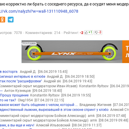
наю корректно ли брать с соседнего ресурса, да е осудят меня моде
s://vk.com/nalyzhi?w=wall-131110948_6078
+1
-3
мотров:
7078
Комментариев:
214
Рейтинг:
-2
РЕКЛАМА
 в восторге.
Андрей Д.
[06.04.2019 15:45]
ригинал интервью в ютюбе
Андрей Д.
[06.04.2019 18:50]
так после "расшифровки"
Андрей ski
[06.04.2019 19:43]
Комментарий скрыт модератором Иван Исаев)
Konstantin Ryltsov
[06.04.2019
---
Антон Кузнецов
[09.04.2019 18:40]
Прошу прощение
Konstantin Ryltsov
[09.04.2019 19:55]
то не так?
Oleg1954
[07.04.2019 22:15]
какое может быть общение с челом, который ...
Владимир Житенев
[07.04.20
единственный лыжник, вырезавший в этом сезоне спринт у клэбо
Алексей С
омментарий скрыт модератором Бойков Александр)
amk
[08.04.2019 07:48]
Комментарий скрыт модератором Бойков Александр)
amk
[08.04.2019 09:48]
амк, а вы еще и неуч!
Алексей Ильвовский
[08.04.2019 11:37]