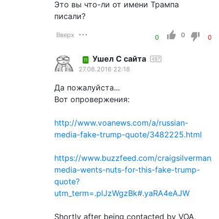
Это вы что-ли от имени Трампа
писали?
Вверх
0
0
0
Ушел С сайта
497
11
27.08.2016 22:18
Да пожалуйста...
Вот опровержения:
http://www.voanews.com/a/russian-
media-fake-trump-quote/3482225.html
https://www.buzzfeed.com/craigsilverman/r
media-wents-nuts-for-this-fake-trump-
quote?
utm_term=.plJzWgzBk#.yaRA4eAJW
Shortly after being contacted by VOA,