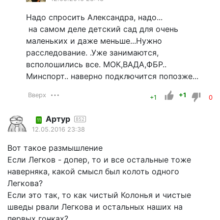
Надо спросить Александра, надо...
на самом деле детский сад для очень
маленьких и даже меньше...Нужно
расследование. .Уже занимаются,
всполошились все. МОК,ВАДА,ФБР..
Минспорт.. наверно подключится попозже...
Вверх
+1
+1
0
Артур
852
11
12.05.2016 23:38
Вот такое размышление
Если Легков - допер, то и все остальные тоже
наверняка, какой смысл был колоть одного
Легкова?
Если это так, то как чистый Колонья и чистые
шведы рвали Легкова и остальных наших на
первых гонках?