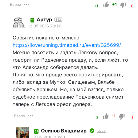
Вверх
+1
+1
0
Артур
852
11
12.05.2016 23:26
Событие пока не отменено
https://iloverunning.timepad.ru/event/325699/
Можно посетить и задать Легкову вопрос,
говорит ли Родченков правду, и, если лжёт, то
что Александр собирается делать.
Понятно, что проще всего проигнорировать,
либо, вслед за Мутко, Свищевым, Вяльбе
объявить враньем. Но, на мой взгляд, только
судебное преследование Родченкова снимет
теперь с Легкова ореол допера.
Вверх
-1
0
-1
Осипов Владимир
3224
21
12.05.2016 23:43