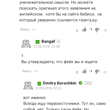
уничижительном смысле. Но можете
поискать оригинал этого заявления на
английском. хотя бы на сайте бибиси, на
который уверенно ссылается газета.ру.
Вверх
-1
0
-1
Bangaf
6
09
27.08.2016 22:06
1
Вы утверждаете, что фейк вы и ищите.
Вверх
-1
0
-1
Dmitry Korochkin
1803
16
27.08.2016 22:10
вот именно
Всегда ищу первоисточники. Тут их, само
собой, нет. Только рашн фейк. Ну,