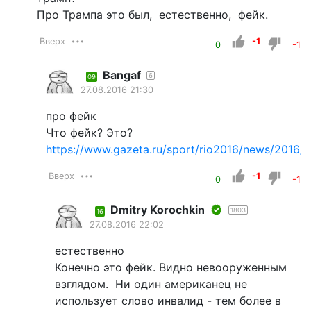
Про Трампа это был, естественно, фейк.
Вверх
-1
0
-1
Bangaf
6
09
27.08.2016 21:30
про фейк
Что фейк? Это?
https://www.gazeta.ru/sport/rio2016/news/2016/
Вверх
-1
0
-1
Dmitry Korochkin
1803
16
27.08.2016 22:02
естественно
Конечно это фейк. Видно невооруженным
взглядом. Ни один американец не
использует слово инвалид - тем более в