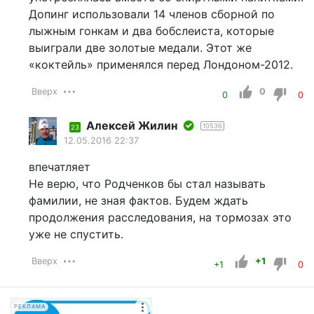
Допинг использовали 14 членов сборной по
лыжным гонкам и два бобслеиста, которые
выиграли две золотые медали. Этот же
«коктейль» применялся перед Лондоном-2012.
Вверх
0
0
0
Алексей Жилин
10536
23
12.05.2016 22:37
впечатляет
Не верю, что Родченков бы стал называть
фамилии, не зная фактов. Будем ждать
продолжения расследования, на тормозах это
уже не спустить.
Вверх
+1
+1
0
РЕКЛАМА