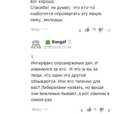
вот хорошо
Спасибо! не думал, что кто-то
озаботится опровергать эту явную
лажу, молодцы
Вверх
-1
0
-1
Bangaf
6
09
27.08.2016 22:44
1
Интерфакс опровержение дал. И
извинился за это. И что ж вы за
люди, что один что другой
обзываются. Или это типично для
вас? Либералами назвать, но вроде
они вежливые бывают, а вот хамлом в
самое раз.
Вверх
0
0
0