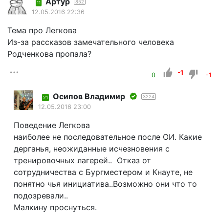
Артур
852
11
12.05.2016 22:36
Тема про Легкова
Из-за рассказов замечательного человека
Родченкова пропала?
-1
0
-1
Осипов Владимир
3224
21
12.05.2016 23:00
Поведение Легкова
наиболее не последовательное после ОИ. Какие
дерганья, неожиданные исчезновения с
тренировочных лагерей.. Отказ от
сотрудничества с Бургместером и Кнауте, не
понятно чья инициатива..Возможно они что то
подозревали..
Малкину проснуться.