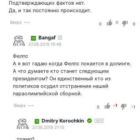
Подтверждающих фактов нет.
Да, и так постоянно происходит.
Вверх
0
0
0
Bangaf
6
09
27.08.2016 16:46
Фелпс
А я вот гадаю когда Фелпс покается в допинге.
А что думаете кто станет следующим
президентом? Он единственный кто из
политиков осудил отстранение нашей
параолимпийской сборной.
Вверх
-1
0
-1
Dmitry Korochkin
1803
16
27.08.2016 21:15
трамп?