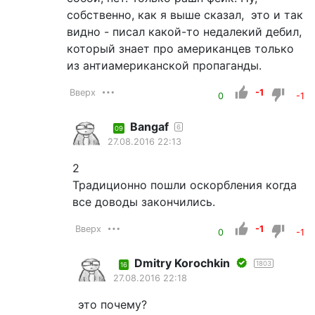
собственно, как я выше сказал, это и так
видно - писал какой-то недалекий дебил,
который знает про американцев только
из антиамериканской пропаганды.
Вверх
-1
0
-1
Bangaf
6
09
27.08.2016 22:13
2
Традиционно пошли оскорбления когда
все доводы закончились.
Вверх
-1
0
-1
Dmitry Korochkin
1803
16
27.08.2016 22:18
это почему?