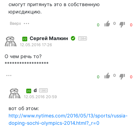
смогут притянуть это в собственную
юрисдикцию.
Вверх
0
0
0
Сергей Малкин
1384
22
12.05.2016 17:26
О чем речь то?
******************
0
0
0
d
1380
20
12.05.2016 20:59
вот об этом:
http://www.nytimes.com/2016/05/13/sports/russia-
doping-sochi-olympics-2014.html?_r=0