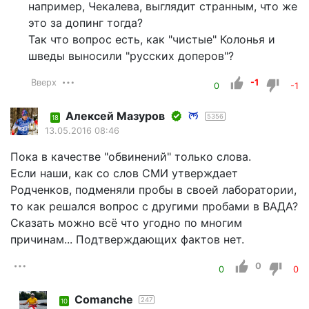
например, Чекалева, выглядит странным, что же
это за допинг тогда?
Так что вопрос есть, как "чистые" Колонья и
шведы выносили "русских доперов"?
Вверх
-1
0
-1
Алексей Мазуров
5356
18
13.05.2016 08:46
Пока в качестве "обвинений" только слова.
Если наши, как со слов СМИ утверждает
Родченков, подменяли пробы в своей лаборатории,
то как решался вопрос с другими пробами в ВАДА?
Сказать можно всё что угодно по многим
причинам... Подтверждающих фактов нет.
0
0
0
Comanche
247
10