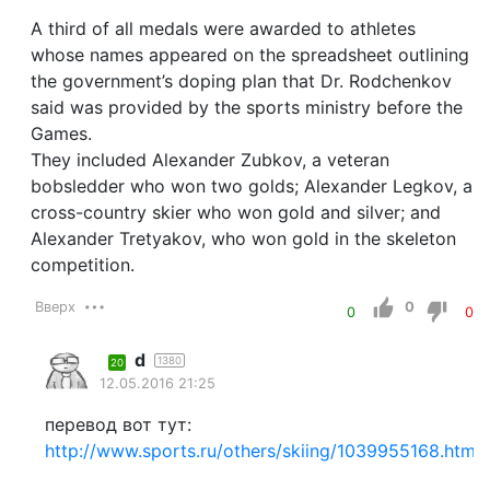
A third of all medals were awarded to athletes
whose names appeared on the spreadsheet outlining
the government’s doping plan that Dr. Rodchenkov
said was provided by the sports ministry before the
Games.
They included Alexander Zubkov, a veteran
bobsledder who won two golds; Alexander Legkov, a
cross-country skier who won gold and silver; and
Alexander Tretyakov, who won gold in the skeleton
competition.
Вверх
0
0
0
d
1380
20
12.05.2016 21:25
перевод вот тут:
http://www.sports.ru/others/skiing/1039955168.html