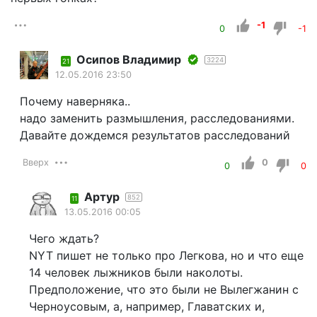
-1
0
-1
Осипов Владимир
3224
21
12.05.2016 23:50
Почему наверняка..
надо заменить размышления, расследованиями.
Давайте дождемся результатов расследований
Вверх
0
0
0
Артур
852
11
13.05.2016 00:05
Чего ждать?
NYT пишет не только про Легкова, но и что еще
14 человек лыжников были наколоты.
Предположение, что это были не Вылегжанин с
Черноусовым, а, например, Главатских и,