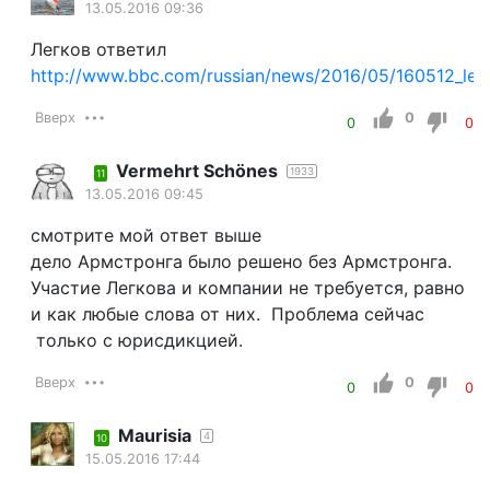
13.05.2016 09:36
Легков ответил
http://www.bbc.com/russian/news/2016/05/160512_leg
Вверх
0
0
0
Vermehrt Schönes
1933
11
13.05.2016 09:45
смотрите мой ответ выше
дело Армстронга было решено без Армстронга.
Участие Легкова и компании не требуется, равно
и как любые слова от них. Проблема сейчас
только с юрисдикцией.
Вверх
0
0
0
Maurisia
4
10
15.05.2016 17:44