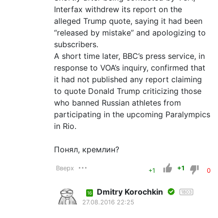
Interfax withdrew its report on the
alleged Trump quote, saying it had been
“released by mistake” and apologizing to
subscribers.
A short time later, BBC’s press service, in
response to VOA’s inquiry, confirmed that
it had not published any report claiming
to quote Donald Trump criticizing those
who banned Russian athletes from
participating in the upcoming Paralympics
in Rio.
Понял, кремлин?
Вверх
+1
+1
0
Dmitry Korochkin
1803
16
27.08.2016 22:25