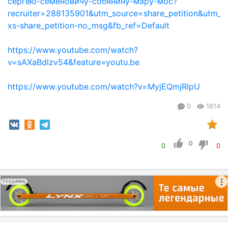
сергею-семёновичу-собянину-мэру-мос?
recruiter=288135901&utm_source=share_petition&utm
xs-share_petition-no_msg&fb_ref=Default
https://www.youtube.com/watch?
v=sAXaBdlzv54&feature=youtu.be
https://www.youtube.com/watch?v=MyjEQmjRlpU
0
1814
0
0
0
РЕКЛАМА