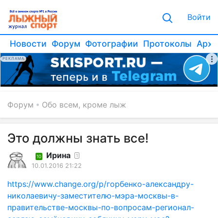
Войти
Новости
Форум
Фотографии
Протоколы
Архи
РЕКЛАМА
Форум
Обо всем, кроме лыж
Это должны знать все!
Ирина
1
10
10.01.2016 21:22
https://www.change.org/p/горбенко-александру-
николаевичу-заместителю-мэра-москвы-в-
правительстве-москвы-по-вопросам-регионал-