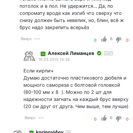
потолок и в пол. Не удержится… Да, по
сопромату вроде как изгиб что сверху что
снизу должен быть невелик, но, блин, всё ж
брус надо закрепить всерьёз
Вверх
0
0
0
Алексей Лиманцев
2447
20
16.03.2015 14:35
Если кирпич
Думаю достаточно пластикового дюбеля и
мощного самореза с болтовой головкой
(80-100 мм x 8 ). Можно по 2 шт для
надежности загнать на каждый брус вверху
(20 см друг от друга. Чем выше, тем лучше)
Вверх
0
0
0
korinovi4ev
14
10