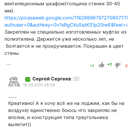
вентиляционным шкафом(толщина стенки 30-40
мм).
https://picasaweb.google.com/11828896797270607778
authuser=0&authkey=Gv1sRgCKuSqtKS1p20iwE&feat=dire
Закреплен на специально изготовленных муфтах из
полиэтилена. Держится уже несколько лет, не
болтается и не прокручивается. Покрашен в цвет
стены.
+1
+1
0
Сергей Сергеев
161
20
16.03.2015 08:59
.......
Креативно! А я хочу всё же на лоджии, как бы на
воздухе) единственно боюсь что закреплю не
вполне, и конструкция типа треугольника
вылетит))