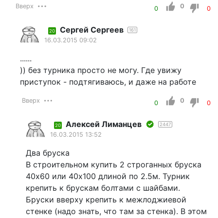
Вверх
0
0
0
Сергей Сергеев
161
20
16.03.2015 09:02
......
)) без турника просто не могу. Где увижу
приступок - подтягиваюсь, и даже на работе
Вверх
0
0
0
Алексей Лиманцев
2447
20
16.03.2015 13:52
Два бруска
В строительном купить 2 строганных бруска
40x60 или 40x100 длиной по 2.5м. Турник
крепить к брускам болтами с шайбами.
Бруски вверху крепить к межлоджиевой
стенке (надо знать, что там за стенка). В этом