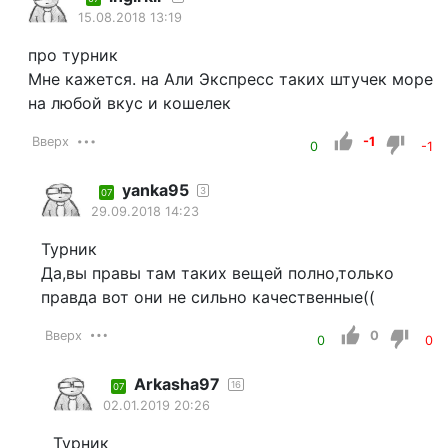
15.08.2018 13:19
про турник
Мне кажется. на Али Экспресс таких штучек море
на любой вкус и кошелек
Вверх
-1
0
-1
yanka95
3
07
29.09.2018 14:23
Турник
Да,вы правы там таких вещей полно,только
правда вот они не сильно качественные((
Вверх
0
0
0
Arkasha97
16
07
02.01.2019 20:26
Турник