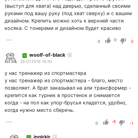
(выступ для хвата) над дверью, сделанный своими
руками под вашу руку (под хват сверху) и с вашим
дизайном. Крепить можно хоть к верхней части
косяка. С тонерами и дизайном будет красиво
0
0
0
woolf-of-black
8
10
28.07.2016 16:42
у нас тренажер из спортмастера
у нас тренажер из спортмастера - благо, место
позволяет. А брат заказывал на али трансформер -
крепится как турник в простенок и снимается
когда - на пол как упор-брусья кладется, удобно,
когда нужно место сберечь.
-1
0
-1
ingirkir
3
07