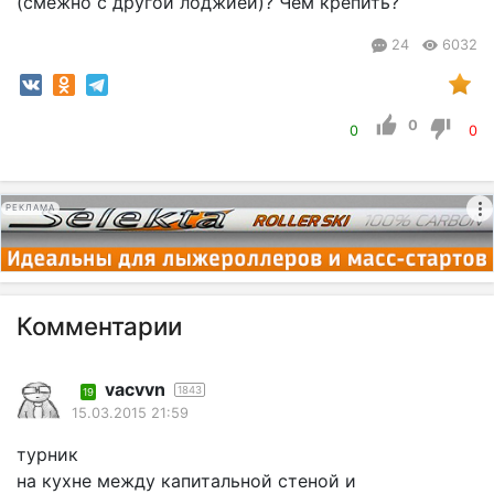
(смежно с другой лоджией)? Чем крепить?
24
6032
0
0
0
РЕКЛАМА
Комментарии
vacvvn
1843
19
15.03.2015 21:59
турник
на кухне между капитальной стеной и