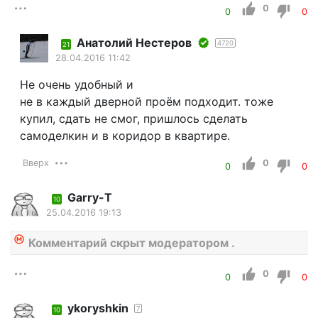
0
0
0
Aнатолий Нестеров
4720
21
28.04.2016 11:42
Не очень удобный и
не в каждый дверной проём подходит. тоже
купил, сдать не смог, пришлось сделать
самоделкин и в коридор в квартире.
Вверх
0
0
0
Garry-T
10
25.04.2016 19:13
Комментарий скрыт модератором .
0
0
0
ykoryshkin
7
10