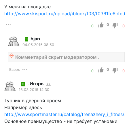
У меня на площадке
http://www.skisport.ru/upload/iblock/f03/f0361fe6cfc
0
0
0
hjan
11
04.05.2015 08:50
Комментарий скрыт модератором .
Вверх
0
0
0
. Игорь
85
14
16.03.2015 14:30
Турник в дверной проем
Например здесь
http://www.sportmaster.ru/catalog/trenazhery_i_fitnes/sil
Основное преимущество - не требует установки