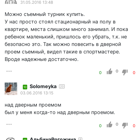
31.05.2016 13:48
Можно съемный турник купить.
У нас просто стоял стационарный на полу в
квартире, места слишком много занимал. И пока
ребенок маленький, пришлось его убрать, т.к. не
безопасно это. Так можно повесить в дверной
проем съемный, видел такие в спортмастере.
Вроде надежные достаточно.
0
0
0
Solomeyka
20
10
03.06.2016 13:15
над дверным проемом
был у меня когда-то над дверным проемом.
0
0
0
АльбинаРогожина
8