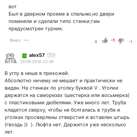
вот
Был в дверном проеме в спальню,но двери
поменяли и сделали типо стенки,там
предусмотрен турник.
Вверх
-1
0
-1
alex57
7311
10
29.09.2018 23:39
В углу в нише в прихожей.
Абсолютно ничему не мешает и практически не
виден. На стенках по уголку буквой V . Уголки
держатся на саморезах (шестерка или восьмерка)
с пластиковыми дюбелями. Уже много лет. Труба
кладется сверху, чтобы не болталась в трубе и
уголках просверлены отверстия и вставлен штырь
(гвоздь )) ). Люфта нет. Держится уже несколько
лет.