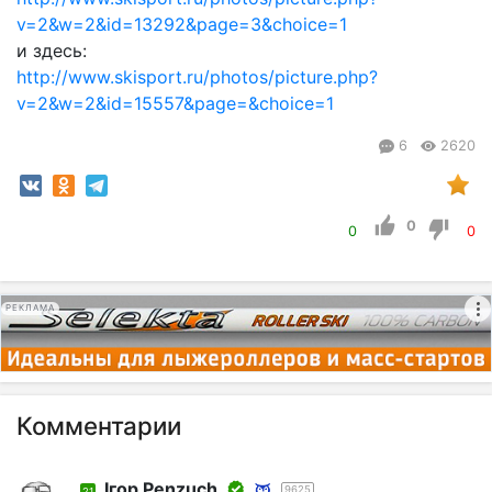
v=2&w=2&id=13292&page=3&choice=1
и здесь:
http://www.skisport.ru/photos/picture.php?
v=2&w=2&id=15557&page=&choice=1
6
2620
0
0
0
РЕКЛАМА
Комментарии
Iгор Penzuch
9625
21