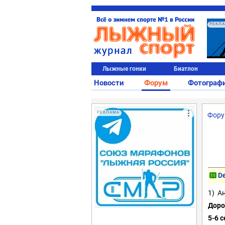
РЕКЛ
Лыжные гонки
Биатлон
Новости
Форум
Фотограф
РЕКЛАМА
Фор
De
11
1) А
Доро
5-6 