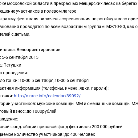
оке московской области в прекрасных Мещерских лесах на берега
ещение участников в полевом лагере
ограмму фестиваля включены соревнования по рогейну и вело ори
внования проводятся по всем возрастным группам: МЖ10-80, как о
телей с детьми.
иплина: Велоориентирование
: 5-6 сентября 2015
д: Петушки
о проведения:
ло гонки: 10-00 5 сентября,10-00 6 сентября
актная информация (телефоны, имена, явки, пароли):
 гонки:
http://x-race.info/calendar/39092/
гории участников: мужские команды ММ и смешанные команды М
товый взнос: до 1000рублей
аждение:
овой фонд: общий призовой фонд фестиваля 200 000 рублей
аемое количество участников: до 400 человек