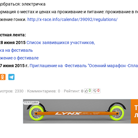
добраться: электричка
рмация о местах и ценах на проживание и питание: проживание в 
жение гонки.
http://x-race.info/calendar/39092/regulations/
стная лента:
28 июня 2015
Список заявившихся участников,
ка на фестиваль
жение о фестивале
7 июня 2015 г.
Приглашение на Фестиваль "Осенний марафон -Спла
0
0
мотров:
2330
Комментариев:
0
Рейтинг:
0
РЕКЛАМА