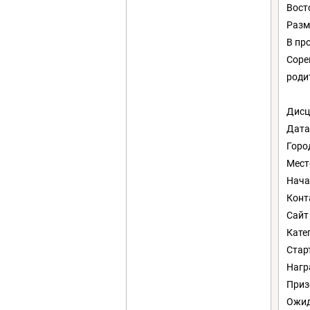
Вост
Разм
В пр
Соре
роди
Дисц
Дата
Горо
Мест
Нача
Конт
Caйт
Кате
Стар
Нагр
Приз
Ожид