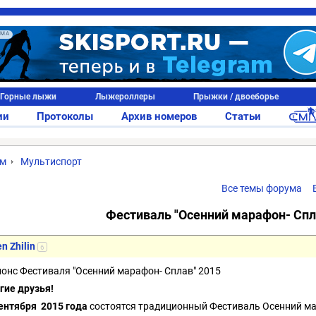
АМА
Горные лыжи
Лыжероллеры
Прыжки / двоеборье
ии
Протоколы
Архив номеров
Статьи
ум
Мультиспорт
Все темы форума
Фестиваль "Осенний марафон- Спл
n Zhilin
6
нонс Фестиваля "Осенний марафон- Сплав" 2015
гие друзья!
сентября 2015 года
состоятся традиционный Фестиваль Осенний мар