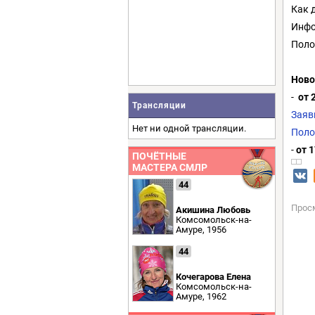
Как 
Инфо
Поло
Ново
-
от 
Трансляции
Заяв
Нет ни одной трансляции.
Поло
-
от 1
ПОЧЁТНЫЕ
МАСТЕРА СМЛР
44
Прос
Акишина Любовь
Комсомольск-на-
Амуре, 1956
44
Кочегарова Елена
Комсомольск-на-
Амуре, 1962