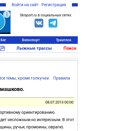
Войти на сайт
Регистрация
Skisport.ru в социальных сетях:
Бег
Велоспорт
Триатлон
Лыжные трассы
Поиск
Все темы, кроме толкучки
Правила
омашково.
08.07.2013 00:00
спортивному ориентированию.
дет несложным но интересным. В этот
щины, ручьи, промоины, овраги).