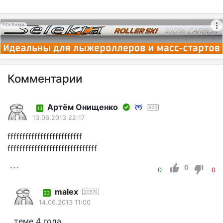
РЕКЛАМА
Комментарии
Артём Онищенко
620
13
13.06.2013 22:17
fffffffffffffffffffffffff
ffffffffffffffffffffffffffffff
0
0
0
malex
20574
23
14.06.2013 11:00
теме 4 года