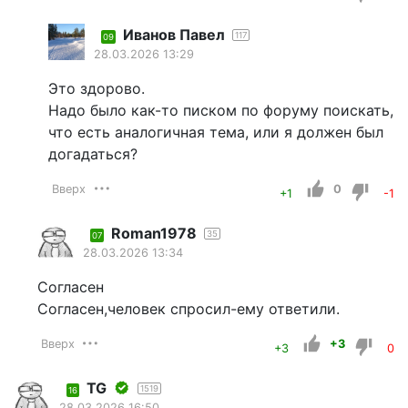
Иванов Павел
117
09
28.03.2026 13:29
Это здорово.
Надо было как-то писком по форуму поискать,
что есть аналогичная тема, или я должен был
догадаться?
Вверх
0
+1
-1
Roman1978
35
07
28.03.2026 13:34
Согласен
Согласен,человек спросил-ему ответили.
Вверх
+3
+3
0
TG
1519
16
28.03.2026 16:50