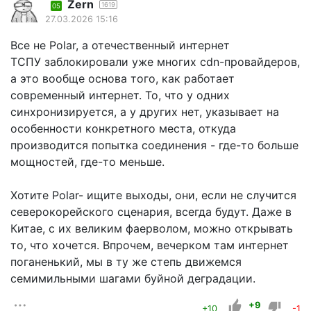
Zern
1619
05
27.03.2026 15:16
Все не Polar, а отечественный интернет
ТСПУ заблокировали уже многих cdn-провайдеров,
а это вообще основа того, как работает
современный интернет. То, что у одних
синхронизируется, а у других нет, указывает на
особенности конкретного места, откуда
производится попытка соединения - где-то больше
мощностей, где-то меньше.
Хотите Polar- ищите выходы, они, если не случится
северокорейского сценария, всегда будут. Даже в
Китае, с их великим фаерволом, можно открывать
то, что хочется. Впрочем, вечерком там интернет
поганенький, мы в ту же степь движемся
семимильными шагами буйной деградации.
+9
+10
-1