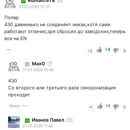
Roman1978
35
07
27.03.2026 10:12
Полар
430 давненько не соединяет никак,хотя сами
работают отлично,зря сбросил до заводских,теперь
все на EN
+3
+3
0
MaxO
17
09
27.03.2026 10:49
430
Со второго или третьего раза синхронизация
проходит
Вверх
+1
+1
0
Иванов Павел
117
09
27.03.2026 11:46