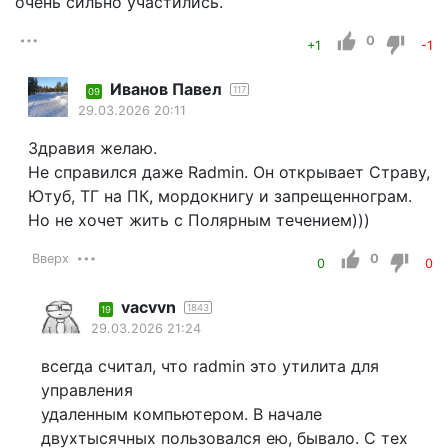
очень сильно участились.
0
+1
-1
Иванов Павел
117
09
29.03.2026 20:11
Здравия желаю.
Не справился даже Radmin. Он открывает Страву,
Ютуб, ТГ на ПК, мордокнигу и запрещеннограм.
Но не хочет жить с Полярным течением)))
Вверх
0
0
0
vacvvn
1843
19
29.03.2026 21:24
всегда считал, что radmin это утилита для
управления
удаленным компьютером. В начале
двухтысячных пользовался ею, бывало. С тех