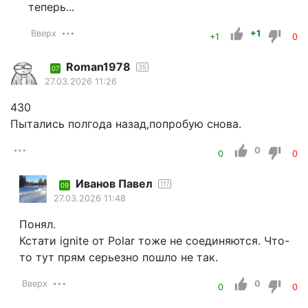
теперь...
Вверх
+1
+1
0
Roman1978
35
07
27.03.2026 11:26
430
Пытались полгода назад,попробую снова.
0
0
0
Иванов Павел
117
09
27.03.2026 11:48
Понял.
Кстати ignite от Polar тоже не соединяются. Что-
то тут прям серьезно пошло не так.
Вверх
0
0
0