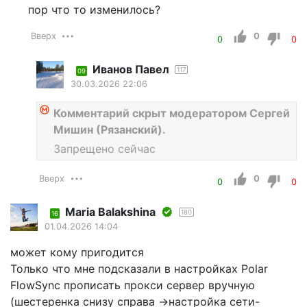
пор что то изменилось?
Вверх
0
0
0
Иванов Павел
117
09
30.03.2026 22:06
Комментарий скрыт модератором Сергей
Мишин (Рязанский).
Запрещено сейчас
Вверх
0
0
0
Maria Balakshina
180
16
01.04.2026 14:04
может кому пригодится
Только что мне подсказали в настройках Polar
FlowSync прописать прокси сервер вручную
(шестеренка снизу справа ->настройка сети-