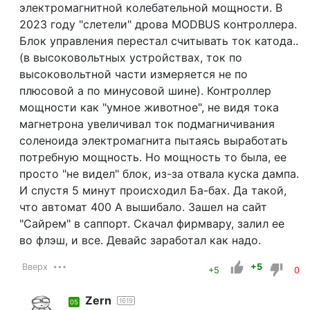
электромагнитной колебательной мощности. В
2023 году "слетели" дрова MODBUS контроллера.
Блок управления перестал считывать ток катода..
(в высоковольтных устройствах, ток по
высоковольтной части измеряется не по
плюсовой а по минусовой шине). Контроллер
мощности как "умное животное", не видя тока
магнетрона увеличивал ток подмагничивания
соленоида электромагнита пытаясь выработать
потребную мощность. Но мощность то была, ее
просто "не видел" блок, из-за отвала куска дампа.
И спустя 5 минут происходил Ба-бах. Да такой,
что автомат 400 А вышибало. Зашел на сайт
"Сайрем" в саппорт. Скачал фирмвару, залил ее
во флэш, и все. Девайс заработал как надо.
Вверх
+5
+5
0
Zern
1619
05