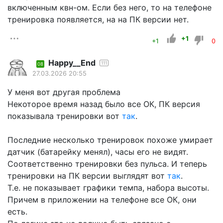
включенным квн-ом. Если без него, то на телефоне
тренировка появляется, на на ПК версии нет.
+1
+1
0
Happy__End
111
08
27.03.2026 20:55
У меня вот другая проблема
Некоторое время назад было все ОК, ПК версия
показывала тренировки вот
так
.
Последние несколько тренировок похоже умирает
датчик (батарейку менял), часы его не видят.
Соответственно тренировки без пульса. И теперь
тренировки на ПК версии выглядят вот
так
.
Т.е. не показывает графики темпа, набора высоты.
Причем в приложении на телефоне все ОК, они
есть.