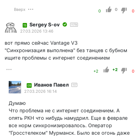
Вверх
0
0
0
Sergey S-ov
1179
15
27.03.2026 13:46
вот прямо сейчас Vantage V3
"Синхронизация выполнена" без танцев с бубном
ищите проблемы с интернет соединением
+2
+2
0
Иванов Павел
117
09
27.03.2026 16:14
Думаю
Что проблема не с интернет соединением. А
опять РКН что нибудь намудрил. Еще в феврале
все норм синхронизировалось. Оператор
"Гросстелеком" Мурманск. Было все огонь даже