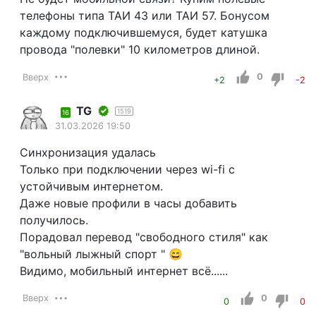
телефоны типа ТАИ 43 или ТАИ 57. Бонусом
каждому подключившемуся, будет катушка
провода "полевки" 10 километров длиной.
Вверх
0
+2
-2
TG
1519
16
31.03.2026 19:50
Синхронизация удалась
Только при подключении через wi-fi с
устойчивым интернетом.
Даже новые профили в часы добавить
получилось.
Порадовал перевод "свободного стиля" как
"вольный лыжный спорт " 😄
Видимо, мобильный интернет всё......
Вверх
0
0
0