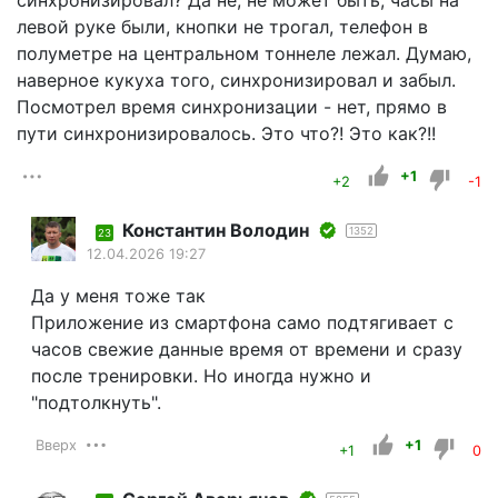
синхронизировал? Да не, не может быть, часы на
левой руке были, кнопки не трогал, телефон в
полуметре на центральном тоннеле лежал. Думаю,
наверное кукуха того, синхронизировал и забыл.
Посмотрел время синхронизации - нет, прямо в
пути синхронизировалось. Это что?! Это как?!!
+1
+2
-1
Константин Володин
1352
23
12.04.2026 19:27
Да у меня тоже так
Приложение из смартфона само подтягивает с
часов свежие данные время от времени и сразу
после тренировки. Но иногда нужно и
"подтолкнуть".
Вверх
+1
+1
0