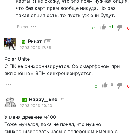
карты. Я не скажу, что это прям нужная опция,
что без карт прям вообще никуда. Но раз
такая опция есть, то пусть уж они будут.
Вверх
+1
+1
0
Ринат
125
11
27.03.2026 17:55
Polar Unite
С ПК не синхронизируется. Со смартфоном при
включённом ВПН синхронизируется.
0
0
0
Happy__End
111
08
27.03.2026 20:43
У меня древние м400
Тоже мучался, пока не понял, что нужно
синхронизировать часы с телефоном именно с