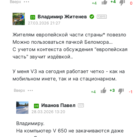
Вверх
+4
+4
0
Владимир Житенев
13915
23
27.03.2026 21:27
Жителям европейской части страны* повезло
Можно пользоваться пачкой Беломора...
С учетом контекста обсуждения "европейская
часть" звучит издёвкой..
У меня V3 на сегодня работает четко - как на
мобильном инете, так и на стационарном.
Вверх
+3
+4
-1
Иванов Павел
117
09
28.03.2026 13:20
Владимиру.
На компьютер V 650 не закачиваются даже