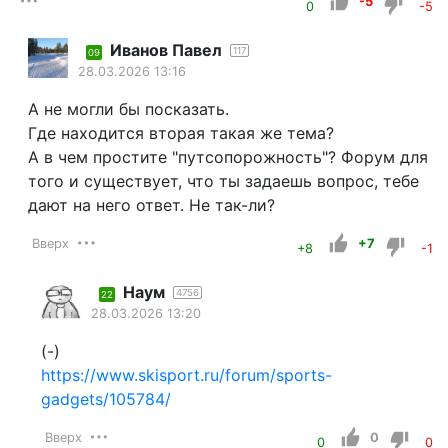
-5
0
-5
Иванов Павел
117
09
28.03.2026 13:16
А не могли бы посказать.
Где находится вторая такая же тема?
А в чем простите "путсопорожность"? Форум для
того и существует, что ты задаешь вопрос, тебе
дают на него ответ. Не так-ли?
Вверх
+7
+8
-1
Наум
4756
22
28.03.2026 13:20
(-)
https://www.skisport.ru/forum/sports-
gadgets/105784/
Вверх
0
0
0