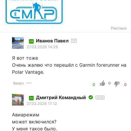
Реклама
Иванов Павел
117
09
27.03.2026 14:29
Я вот тоже
Очень жалею что перешёл с Garmin forerunner на
Polar Vantage.
Вверх
0
0
0
Дмитрий Командный
4230
20
27.03.2026 17:12
Авиарежим
может включился?
У меня такое было.