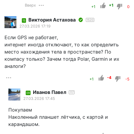
Вверх
+1
+1
0
Виктория Астахова
1520
15
27.03.2026 17:19
Если GPS не работает,
интернет иногда отключают, то как определить
место нахождения тела в пространстве? По
компасу только? Зачем тогда Polar, Garmin и их
аналоги?
-4
+1
-5
Иванов Павел
117
09
27.03.2026 17:45
Покупаем
Наколенный планшет лётчика, с картой и
карандашом.