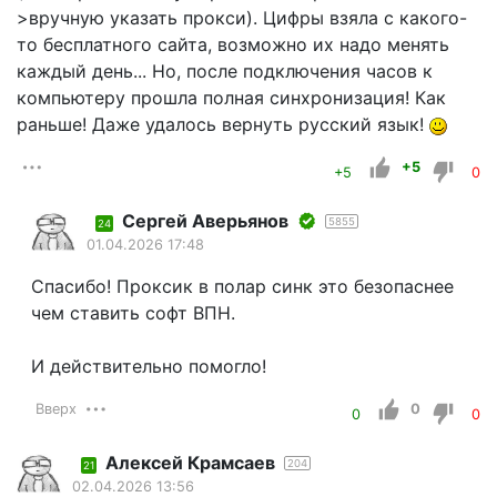
>вручную указать прокси). Цифры взяла с какого-
то бесплатного сайта, возможно их надо менять
каждый день... Но, после подключения часов к
компьютеру прошла полная синхронизация! Как
раньше! Даже удалось вернуть русский язык!
+5
+5
0
Сергей Аверьянов
5855
24
01.04.2026 17:48
Спасибо! Проксик в полар синк это безопаснее
чем ставить софт ВПН.
И действительно помогло!
Вверх
0
0
0
Алексей Крамсаев
204
21
02.04.2026 13:56