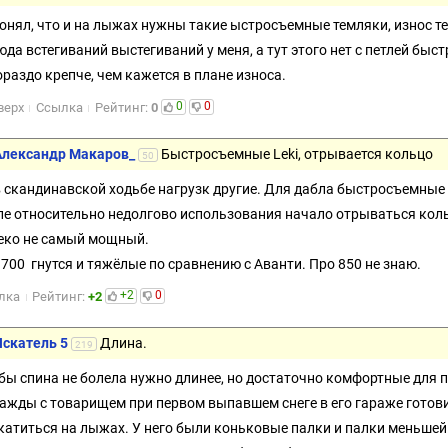
онял, что и на лыжах нужны такие ыстросъемные темляки, износ т
юда встегиваний выстегиваний у меня, а тут этого нет с петлей быс
ораздо крепче, чем кажется в плане износа.
0
0
верх
Ссылка
Рейтинг:
0
Александр Макаров_
Быстросъемные Leki, отрывается кольцо
50
в скандинавской ходьбе нагрузк другие. Для дабла быстросъемные L
ле относительно недолгово использования начало отрываться кольц
еко не самый мощный.
i 700 гнутся и тяжёлые по сравнению с Аванти. Про 850 не знаю.
+2
0
лка
Рейтинг:
+2
Искатель 5
Длина.
219
бы спина не болела нужно длинее, но достаточно комфортные для п
ажды с товарищем при первом выпавшем снеге в его гараже готов
катиться на лыжах. У него были коньковые палки и палки меньшей