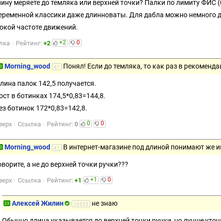
лину меряете до темляка или верхней точки? Палки по лимиту ФИС (
еременной классики даже длинноваты. Для дабла можно немного дл
окой частоте движений.
+2
0
лка
Рейтинг:
+2
Morning_wood
Понял! Если до темляка, то как раз в рекоменда
0
41
лина палок 142,5 получается.
ост в ботинках 174,5*0,83=144,8.
ез ботинок 172*0,83=142,8.
0
0
верх
Ссылка
Рейтинг:
0
Morning_wood
В интернет-магазине под длиной понимают же и
0
41
оворите, а не до верхней точки ручки???
+1
0
верх
Ссылка
Рейтинг:
+1
Алексей Жилин
не знаю
23
10535
Обычно длина указывается до верхней точки ручки, но лучше уточ