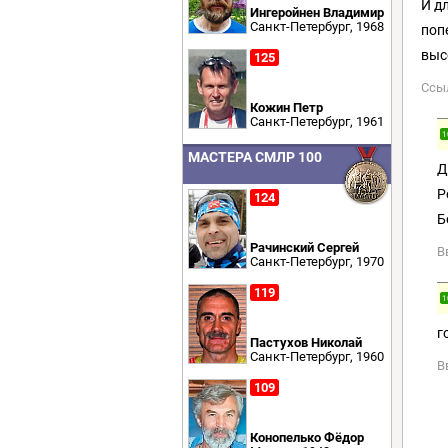
И д
Ингеройнен Владимир
Санкт-Петербург, 1968
поп
выс
125
Ссы
Кожин Петр
Санкт-Петербург, 1961
1
МАСТЕРА СМЛР 100
Д
Р
124
Б
Рачинский Сергей
В
Санкт-Петербург, 1970
119
1
г
Пастухов Николай
Санкт-Петербург, 1960
В
109
Конопелько Фёдор