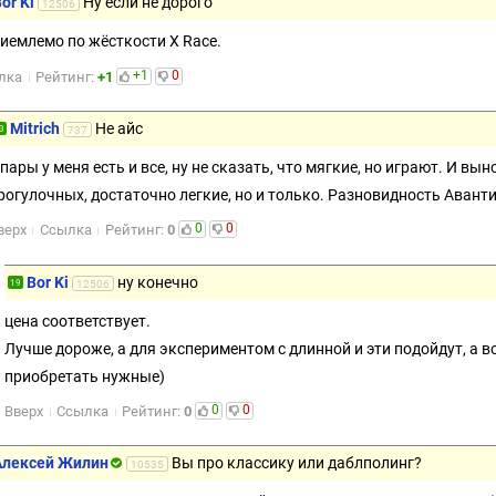
or Ki
Ну если не дорого
12506
риемлемо по жёсткости Х Race.
+1
0
лка
Рейтинг:
+1
Mitrich
Не айс
3
737
 пары у меня есть и все, ну не сказать, что мягкие, но играют. И вын
рогулочных, достаточно легкие, но и только. Разновидность Аванти
0
0
верх
Ссылка
Рейтинг:
0
Bor Ki
ну конечно
19
12506
цена соответствует.
Лучше дороже, а для экспериментом с длинной и эти подойдут, а в
приобретать нужные)
0
0
Вверх
Ссылка
Рейтинг:
0
Алексей Жилин
Вы про классику или даблполинг?
10535