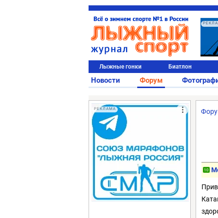
РЕКЛ
Лыжные гонки
Биатлон
Новости
Форум
Фотограф
РЕКЛАМА
Фор
M
10
Прив
Ката
здор