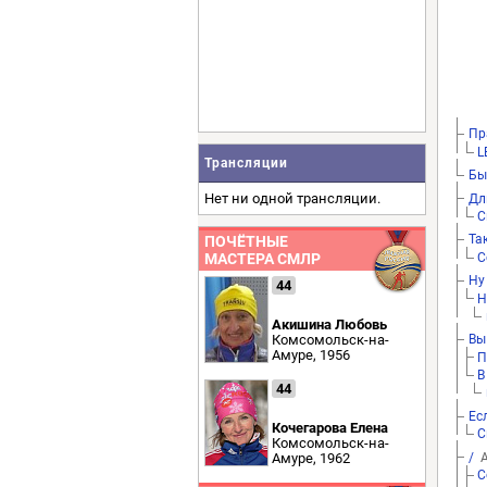
Пр
L
Трансляции
Бы
Нет ни одной трансляции.
Дл
С
Та
ПОЧЁТНЫЕ
С
МАСТЕРА СМЛР
Ну
44
Н
Акишина Любовь
Комсомольск-на-
Вы
Амуре, 1956
П
В
44
Ес
Кочегарова Елена
С
Комсомольск-на-
/
А
Амуре, 1962
С