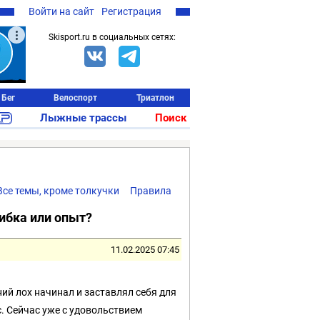
Войти на сайт
Регистрация
Skisport.ru в социальных сетях:
Бег
Велоспорт
Триатлон
Лыжные трассы
Поиск
Все темы, кроме толкучки
Правила
шибка или опыт?
11.02.2025 07:45
ий лох начинал и заставлял себя для
с. Сейчас уже с удовольствием