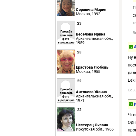
П
Сорокина Мария
Москва, 1992
с
г
23
В
Веселова Ирина
Архангельская обл.,
1959
12
23
Ну 
пос
Ерастова Любовь
Москва, 1955
дал
Lek
22
Ссы
Антонова Жанна
Архангельская обл.,
1971
14
22
Что
Одн
Нестерец Оксана
Иркутская обл., 1966
про