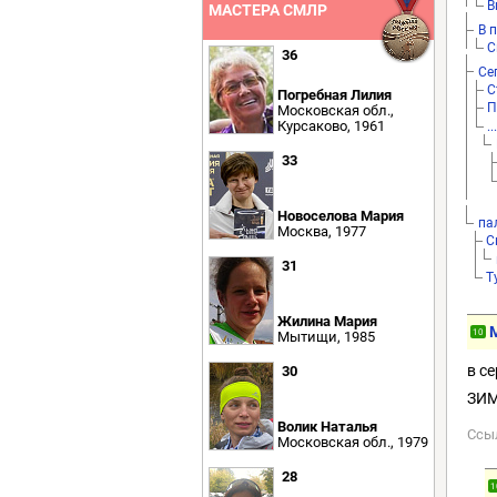
В
МАСТЕРА СМЛР
В 
С
36
Се
С
Погребная Лилия
П
Московская обл.,
Курсаково, 1961
..
33
Новоселова Мария
па
Москва, 1977
С
31
Т
Жилина Мария
10
Мытищи, 1985
в с
30
ЗИМ
Волик Наталья
Ссы
Московская обл., 1979
28
1