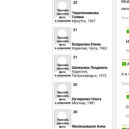
Мой
22
ниче
Черепенникова
Галина
Ссы
Иркутск, 1967
21
1
М
Богданова Елена
Карелия, Чупа, 1962
В
21
A
08
Шамшина Людмила
Карелия,
А в
Петрозаводск, 1972
Ссы
20
1
Кучеренко Ольга
Москва, 1981
О
20
В
Малюшицкая Анна