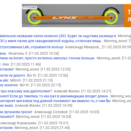
РЕКЛАМА
авильное название палок конечно LEKI. Будет ли ощутима разница в
Mornin
EKI у меня палки для скандинавской ходьбы, отличная вещь.
Morning_wood
[
стросъемные Leki, отрывается кольцо
Александр Макаров_
[11.02.2025 09:59
ина.
Искатель 5
[11.02.2025 10:26]
пина не болит, просто хотелось импульс толчка больше.
Morning_wood
[11.0
к
Alex
[11.02.2025 11:46]
огласен!
Morning_wood
[11.02.2025 12:53]
 если не дорого
Bor Ki
[11.02.2025 13:56]
е айс
Mitrich
[11.02.2025 21:13]
ну конечно
Bor Ki
[11.02.2025 22:15]
 про классику или даблполинг?
Алексей Жилин
[11.02.2025 14:21]
онял! Если до темляка, то как раз в рекомендации входит длина.
Morning_w
 интернет-магазине под длиной понимают же именно то, о чем Вы
Morning_w
не знаю
Алексей Жилин
[11.02.2025 16:39]
ли организм просит
Александр Соловов
[11.02.2025 16:03]
пасибо!!!
Morning_wood
[11.02.2025 16:24]
лександр Кормушкин
[11.02.2025 19:21]
огласен
Morning_wood
[11.02.2025 21:44]