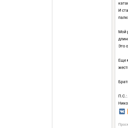
ката
И ст
палк
Мой 
длин
Это о
Еще 
жест
Брат
П.С.
Нико
Прос