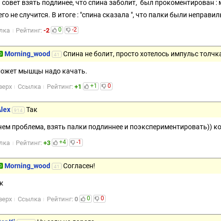
 совет взять подлинее, что спина заболит, был прокоментирован :
го не случится. В итоге : "спина сказала ", что палки были неправи
0
-2
лка
Рейтинг:
-2
Morning_wood
Спина не болит, просто хотелось импульс толчк
0
41
ожет мышцы надо качать.
+1
0
верх
Ссылка
Рейтинг:
+1
lex
Так
914
 чем проблема, взять палки подлиннее и поэкспериментировать)) к
+4
-1
лка
Рейтинг:
+3
Morning_wood
Согласен!
0
41
к
0
0
верх
Ссылка
Рейтинг:
0