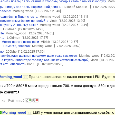
ы были правы, палки ставил в стороны, сегодня ставил ближе к корпусу
Morn
принципе, у вас палки нормальной длины.
Николай Кабанен
[11.02.2025 20:27
пасибо!
Morning_wood
[11.02.2025 21:46]
годня был в Триал спорте.
Morning_wood
[12.02.2025 13:11]
троительным феном попробуйте
vioch
[12.02.2025 13:20]
о пункту 2 - почему лажа?
Morning_wood
[12.02.2025 13:49]
.
I L Oldman
[12.02.2025 14:23]
Не,
Morning_wood
[12.02.2025 16:05]
...
I L Oldman
[12.02.2025 17:57]
Может просто не нагрели
Mitrich
[13.02.2025 10:57]
Помогло, спасибо!
Morning_wood
[17.02.2025 08:52]
лки
200bhp
[12.02.2025 17:30]
пасибо, идея дельная на самом деле, тоже так хотел.
Morning_wood
[12.02.20
на крутом инвентаре гораздо больше качественных эмоций,
vioch
[13.02.202
ут есть опасность
Bor Ki
[15.02.2025 20:20]
Morning_wood
Правильное название палок конечно LEKI. Будет 
41
ерии 700 и 850? В моем городе только 700. А пока дождусь 850е с д
А кончится...
0
0
лка
Рейтинг:
0
Morning_wood
LEKI у меня палки для скандинавской ходьбы, о
0
41