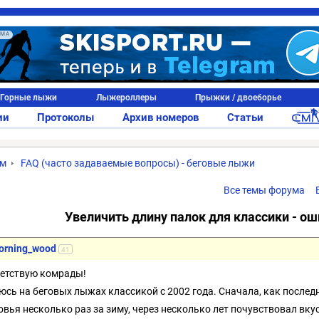
АМА
Горные лыжи
Лыжероллеры
Прыжки / двоеборье
ии
Протоколы
Архив номеров
Статьи
ум
FAQ (часто задаваемые вопросы) - беговые лыжи
Все темы форума
Увеличить длину палок для классики - о
orning_wood
41
етствую комрады!
юсь на беговых лыжах классикой с 2002 года. Сначала, как последн
овья несколько раз за зиму, через несколько лет почувствовал вку