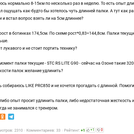
юсь нормально 8-15км по несколько раз в неделю. То есть опыт дл
ал ощущать как-будто бы хотелось чуть длинней палки. А тут как р
и и встал вопрос взять ли на 5см длиннее?
рост в ботинках 174,5см. По схеме рост*0,83=144,8см. Палки текущ
ьше.
т лукавого и не стоит портить технику?
момент палки текущие - STC RS LITE G90 - сейчас на Озоне такие 32
кости палок желание удлинить?
ь собираюсь LIKE PRC850 и не хочется прогадать с длинной. Помоги
: либо опыт просит удлинить палки, либо недостаточная жесткость 
гда не занимался с тренером.
+1
0
мотров:
2310
Комментариев:
33
Рейтинг:
+1