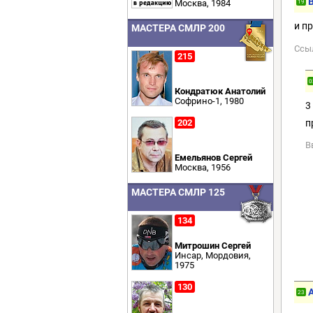
B
Москва, 1984
19
и п
МАСТЕРА СМЛР 200
Ссы
215
0
Кондратюк Анатолий
Софрино-1, 1980
3
п
202
В
Емельянов Сергей
Москва, 1956
МАСТЕРА СМЛР 125
134
Митрошин Сергей
Инсар, Мордовия,
1975
130
23