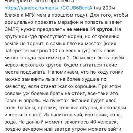
Университетского проспекта -
https://yandex.ru/maps/-/CCUB6BcntA
(на 200м
ближе к МГУ, чем в прошлом году). Для того, чтобы
официально проехать марафон и попасть в зачет
СМЛР, нужно преодолеть
не менее 14 кругов.
На
кругу кое-где проступают корни, но откровенно
земли не торчит, в самых плохих местах (коих
наберется метров 100 на весь круг) есть слой
мягкого льда сантиметра 2. Он может быть разбит
через несколько кругов, будем пытаться такие
места подсыпать. Напоминаем, что по ходу гонки
можно заменить лыжи на более худшие по
качеству, если станет жалко хорошие. При этом
совсем уж боевые брать не стоит, все-таки это
Газон и апрель. На пунктах питания будет хлеб,
соль, бананы, орешки, соленые огурцы, шоколадки
и кое-что еще)) Из напитков чай, изотоник, кола,
вода. На данный момент заявилось 40 человек,
поздно вечером или завтра утром можете зайти