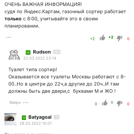
ОЧЕНЬ ВАЖНАЯ ИНФОРМАЦИЯ!
судя по Яндекс.Картам, газонный сортир работает
только
с 8:00, учитывайте это в своем
планировании.
+2
+2
0
Rudson
573
06
22.03.2022 23:14
Туалет типа сортир!
Оказывается все туалеты Москвы работают с 8-
00..Но в центре до 22ч,а другие до 20ч..И там
должны быть две двери,с буквами М и ЖО !
Вверх
0
0
0
Batyagoal
89
14
28.03.2022 10:01