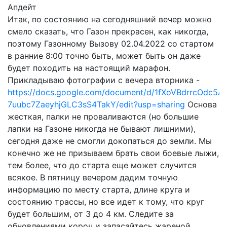
Апдейт
Итак, по состоянию на сегодняшний вечер можно
смело сказать, что Газон прекрасен, как никогда,
поэтому Газонному Вызову 02.04.2022 со стартом
в ранние 8:00 точно быть, может быть он даже
будет походить на настоящий марафон.
Прикладываю фотографии с вечера вторника -
https://docs.google.com/document/d/1fXoVBdrrcOdc5Af
7uubc7ZaeyhjGLC3sS4TakY/edit?usp=sharing
Основа
жесткая, палки не проваливаются (но большие
лапки на Газоне никогда не бывают лишними),
сегодня даже не смогли докопаться до земли. Мы
конечно же не призываем брать свои боевые лыжи,
тем более, что до старта еще может случится
всякое. В пятницу вечером дадим точную
информацию по месту старта, длине круга и
состоянию трассы, но все идет к тому, что круг
будет большим, от 3 до 4 км. Следите за
обновлениями короч и запасайтесь жареной