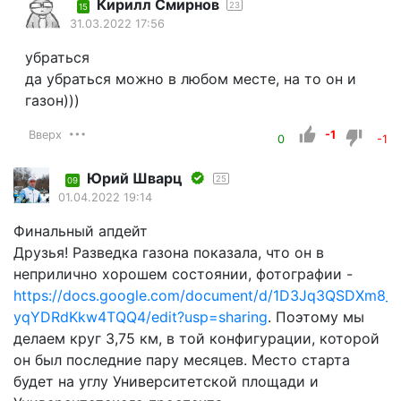
Кирилл Смирнов
23
15
31.03.2022 17:56
убраться
да убраться можно в любом месте, на то он и
газон)))
Вверх
-1
0
-1
Юрий Шварц
25
09
01.04.2022 19:14
Финальный апдейт
Друзья! Разведка газона показала, что он в
неприлично хорошем состоянии, фотографии -
https://docs.google.com/document/d/1D3Jq3QSDXm8_
yqYDRdKkw4TQQ4/edit?usp=sharing
. Поэтому мы
делаем круг 3,75 км, в той конфигурации, которой
он был последние пару месяцев. Место старта
будет на углу Университетской площади и