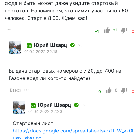
сюда и быть может даже увидите стартовый
протокол. Напоминаем, что лимит участников 50
человек. Старт в 8:00. Ждем вас!
+1
+1
0
Юрий Шварц
25
09
01.04.2022 22:18
.
Выдача стартовых номеров с 7:20, до 7:00 на
Газоне вряд ли кого-то найдете)
Вверх
0
0
0
Юрий Шварц
25
09
01.04.2022 22:20
Стартовый лист
https://docs.google.com/spreadsheets/d/1LiW_vk0
usp=sharing