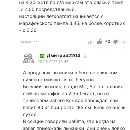
на 4.30, хотя по л/а меркам это слабый темп.
и 4.00 посредственный.
настоящий легкоатлет начинается с
марафонского темпа 3.45, на более коротких
- с 3.30
Вверх
+2
+2
0
Дмитрий2204
10
09
02.05.2017 13:47
А вроде как лыжники в беге не слишком
сильно отличаются от бегунов
Бывший лыжник, вроде МС, Антон Головин,
сейчас марафон за 2:35 бегает, он на
трейловом забеге Конжак побеждал, сам
весит 80 кг при росте 183 см. Внешне очень
сухой.
В секции говорили ребята, что когда на
забег приезжали лыжники, они очень ловко