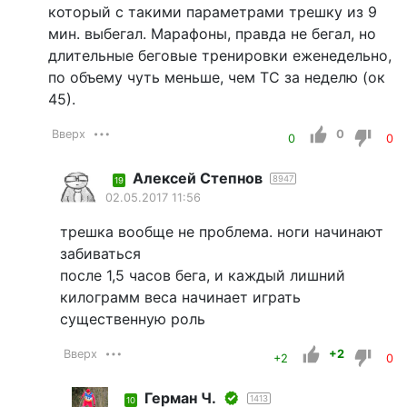
который с такими параметрами трешку из 9
мин. выбегал. Марафоны, правда не бегал, но
длительные беговые тренировки еженедельно,
по объему чуть меньше, чем ТС за неделю (ок
45).
Вверх
0
0
0
Алексей Степнов
8947
19
02.05.2017 11:56
трешка вообще не проблема. ноги начинают
забиваться
после 1,5 часов бега, и каждый лишний
килограмм веса начинает играть
существенную роль
Вверх
+2
+2
0
Герман Ч.
1413
10