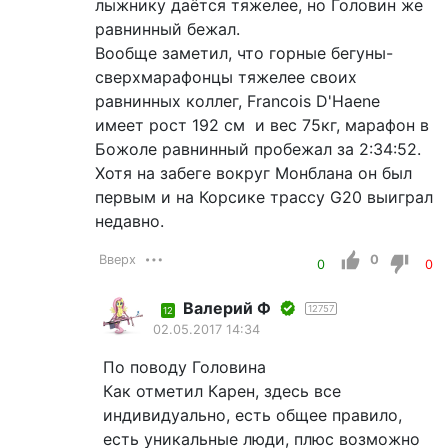
лыжнику даётся тяжелее, но Головин же
равнинный бежал.
Вообще заметил, что горные бегуны-
сверхмарафонцы тяжелее своих
равнинных коллег, Francois D'Haene
имеет рост 192 см и вес 75кг, марафон в
Божоле равнинный пробежал за 2:34:52.
Хотя на забеге вокруг Монблана он был
первым и на Корсике трассу G20 выиграл
недавно.
Вверх
0
0
0
Валерий Ф
12757
12
02.05.2017 14:34
По поводу Головина
Как отметил Карен, здесь все
индивидуально, есть общее правило,
есть уникальные люди, плюс возможно