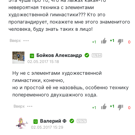
Эта чушь про то, что на лыжах какая-то
невероятная техника с элементами
художественной гимнастики??? Кто это
пропагандирует, покажете мне этого знаменитого
человека, буду знать таких в лицо!
Вверх
+1
+1
0
Бойков Александр
17634
14
02.05.2017 15:18
Ну не с элементами художественной
гимнастики, конечно,
но и простой её не назовёшь, особенно технику
попеременного двухшажного хода.
Вверх
+1
+1
0
Валерий Ф
12757
12
02.05.2017 15:29