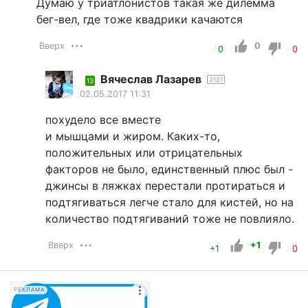
Думаю у триатлонистов такая же дилемма
бег-вел, где тоже квадрики качаются
Вверх
0
0
0
Вячеслав Лазарев
2121
13
02.05.2017 11:31
похудело все вместе
и мышцами и жиром. Каких-то,
положительных или отрицательных
факторов не было, единственный плюс был -
джинсы в ляжках перестали протираться и
подтягиваться легче стало для кистей, но на
количество подтягиваний тоже не повлияло.
Вверх
+1
+1
0
РЕКЛАМА