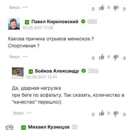
Вверх
0
0
0
Павел Кириловский
5584
15
03.05.2017 11:26
Какова причина отрывов менисков ?
Спортивная ?
Вверх
0
0
0
Бойков Александр
17634
14
03.05.2017 15:41
Да, ударная нагрузка
при беге по асфальту. Так сказать, количество в
"качество" перешло((
Вверх
0
0
0
Михаил Кузнецов
22
09