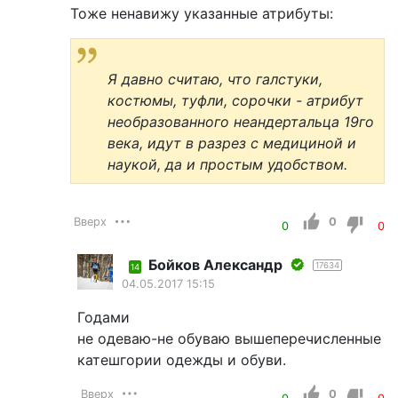
Тоже ненавижу указанные атрибуты:
Я давно считаю, что галстуки,
костюмы, туфли, сорочки - атрибут
необразованного неандертальца 19го
века, идут в разрез с медициной и
наукой, да и простым удобством.
Вверх
0
0
0
Бойков Александр
17634
14
04.05.2017 15:15
Годами
не одеваю-не обуваю вышеперечисленные
катешгории одежды и обуви.
Вверх
0