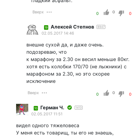
гладкий асфальт.
Вверх
0
0
0
Алексей Степнов
8947
19
02.05.2017 14:46
внешне сухой да, и даже очень.
подозреваю, что
к марафону за 2.30 он весил меньше 80кг.
хотя есть колобки 170/70 (не лыжники) с
марафоном за 2.30, но это скорее
исключение
Вверх
0
0
0
Герман Ч.
1413
10
02.05.2017 11:51
видел одного тяжеловеса
У меня есть товарищ, ты его не знаешь,