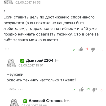
02.05.2017 14:53
/
Если ставить цель по достижению спортивного
результата (а вы похоже не нацелены быть
любителем), то дело конечно гиблое - и в 15 уже
поздно начинать осваивать технику. Это в беге за
счёт таланта можно выкатить.
-1
+2
-3
Дмитрий2204
10
09
02.05.2017 15:01
Неужели
освоить технику настолько тяжело?
Вверх
+1
+1
0
Алексей Степнов
8947
19
02.05.2017 15:06