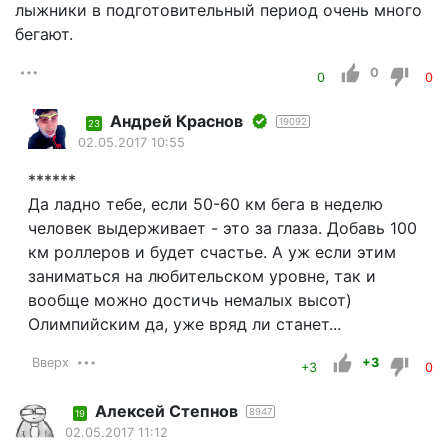
лыжники в подготовительный период очень много
бегают.
0
0
0
Андрей Краснов
19092
23
02.05.2017 10:55
******
Да ладно тебе, если 50-60 км бега в неделю
человек выдерживает - это за глаза. Добавь 100
км роллеров и будет счастье. А уж если этим
заниматься на любительском уровне, так и
вообще можно достичь немалых высот)
Олимпийским да, уже вряд ли станет...
Вверх
+3
+3
0
Алексей Степнов
8947
19
02.05.2017 11:12