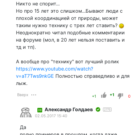
Никто не спорит...
Но про 15 лет это слишком...Бывают люди с
плохой координацией от природы, может
таким нужно технику с трех лет ставить?
Неоднократно читал подобные комментарии
на форуме (мол, в 20 лет нельзя поставить и
тд и тп).
А вообще про "технику" вот лучший ролик
https://www.youtube.com/watch?
v=aT7Tws9nkGE
Полностью справедливо и для
лыж.
Вверх
+1
+1
0
Александр Голдаев
2775
09
02.05.2017 15:40
Да
полно примеров в прошлом, когда даже