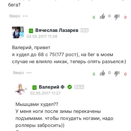
бега?
Вверх
0
0
0
Вячеслав Лазарев
2121
13
02.05.2017 11:26
Валерий, привет
я худел до 68 с 75(177 рост), на бег в моем
случае не влияло никак, теперь опять разъелся:)
Вверх
0
0
0
Валерий Ф
12757
12
02.05.2017 11:27
Мышцами худел??
У меня ноги после зимы перекачены
подъемами. чтобы похудеть ногами, надо
роллеры забросить))