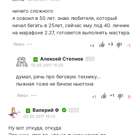
ничего сложного
я освоил в 50 лет. знаю любителя, который
начал бегать в 25лет, сейчас ему под 40. личник
на марафоне 2.27, готовится выполнять мастера.
Вверх
+3
+4
-1
Алексей Степнов
8947
19
02.05.2017 15:20
думал, речь про беговую технику...
лыжная тоже не бином ньютона
Вверх
+1
+1
0
Валерий Ф
12757
12
02.05.2017 15:13
Ну вот откуда, откуда