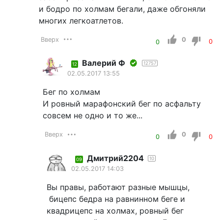
и бодро по холмам бегали, даже обгоняли
многих легкоатлетов.
Вверх
0
0
0
Валерий Ф
12757
12
02.05.2017 13:55
Бег по холмам
И ровный марафонский бег по асфальту
совсем не одно и то же...
Вверх
0
0
0
Дмитрий2204
10
09
02.05.2017 14:03
Вы правы, работают разные мышцы,
бицепс бедра на равнинном беге и
квадрицепс на холмах, ровный бег