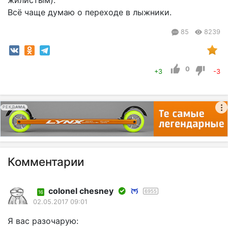
жилистым).
Всё чаще думаю о переходе в лыжники.
85
8239
0
+3
-3
РЕКЛАМА
Комментарии
colonel chesney
6955
16
02.05.2017 09:01
Я вас разочарую: