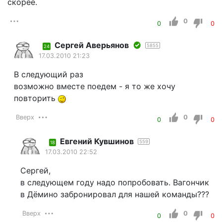
скорее.
0
0
0
Сергей Аверьянов
5855
24
17.03.2010 21:23
В следующий раз
возможно вместе поедем - я то же хочу
повторить
Вверх
0
0
0
Евгений Кувшинов
559
18
17.03.2010 22:52
Сергей,
в следующем году надо попробовать. Вагончик
в Дёмино забронировал для нашей команды???
Вверх
0
0
0