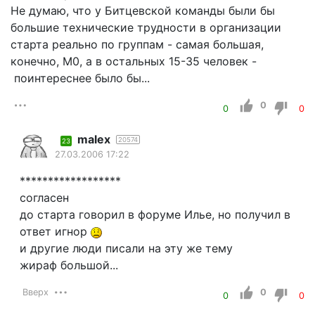
Не думаю, что у Битцевской команды были бы
большие технические трудности в организации
старта реально по группам - самая большая,
конечно, М0, а в остальных 15-35 человек -
поинтереснее было бы...
0
0
0
malex
20574
23
27.03.2006 17:22
******************
согласен
до старта говорил в форуме Илье, но получил в
ответ игнор
и другие люди писали на эту же тему
жираф большой...
Вверх
0
0
0