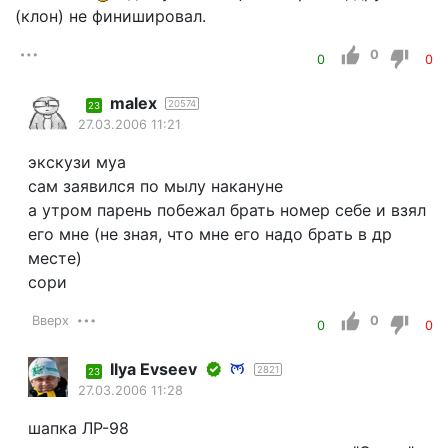
(клон) не финишировал.
0
0
0
malex
20574
23
27.03.2006 11:21
экскузи муа
сам заявился по мылу накануне
а утром парень побежал брать номер себе и взял
его мне (не зная, что мне его надо брать в др
месте)
сори
Вверх
0
0
0
Ilyа Еvsееv
2821
23
27.03.2006 11:28
шапка ЛР-98