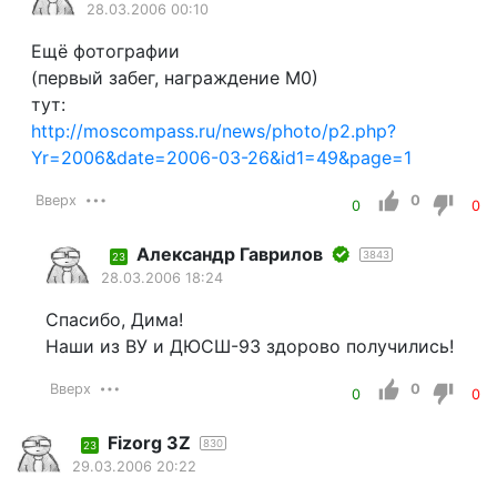
28.03.2006 00:10
Ещё фотографии
(первый забег, награждение М0)
тут:
http://moscompass.ru/news/photo/p2.php?
Yr=2006&date=2006-03-26&id1=49&page=1
Вверх
0
0
0
Александр Гаврилов
3843
23
28.03.2006 18:24
Спасибо, Дима!
Наши из ВУ и ДЮСШ-93 здорово получились!
Вверх
0
0
0
Fizorg 3Z
830
23
29.03.2006 20:22