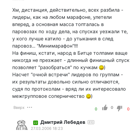
Хм, дистанция, действительно, всех разбила -
лидеры, как на любом марафоне, улетели
вперед, а основная масса топталась в
паровозах по ходу дела, на спусках уезжали те,
у кого лучше катило - до утыкания в след
паровоз... "Минимарафон"!!!
На финиш, кстати, народ в Битце толпами ваще
никогда не презжает - длинный финишный спуск
позволяет "разобраться" по кучкам
)
Насчет "очной встречи" лидеров по группам -
их результаты довольно сильно отличаются,
судя по протоколам - вряд ли их интересовало
межгрупповое соперничество
)
Вверх
0
0
0
Дмитрий Лебедев
810
22
27.03.2006 18:23