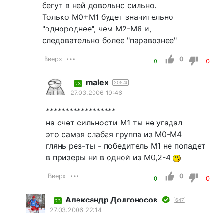
бегут в ней довольно сильно.
Только М0+М1 будет значительно
"однороднее", чем М2-М6 и,
следовательно более "паравознее"
Вверх
0
0
0
malex
20574
23
27.03.2006 19:46
******************
на счет сильности М1 ты не угадал
это самая слабая группа из М0-М4
глянь рез-ты - победитель М1 не попадет
в призеры ни в одной из М0,2-4
Вверх
0
0
0
Александр Долгоносов
647
23
27.03.2006 22:14