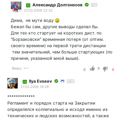
Александр Долгоносов
647
23
27.03.2006 22:32
Дима, не мути воду
Бежал бы сам, другие выводы сделал бы.
Для тех кто стартует на коротких дист. по
"Борзаковски" временная потеря (от оптим.
своего времени) на первой трети дистанции
тем значительней, чем больше стартующих (по
причине, указанной мной выше).
Вверх
0
0
0
Ilyа Еvsееv
2821
23
27.03.2006 19:28
*************
Регламент и порядок старта на Закрытии
определялся коллегиально и исходя именно из
технических и людских возможностей, а также