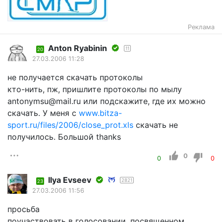
Реклама
Anton Ryabinin
11
20
27.03.2006 11:28
не получается скачать протоколы
кто-нить, пж, пришлите протоколы по мылу
antonymsu@mail.ru или подскажите, где их можно
скачать. У меня с
www.bitza-
sport.ru/files/2006/close_prot.xls
скачать не
получилось. Большой thanks
0
0
0
Ilyа Еvsееv
2821
23
27.03.2006 11:56
просьба
поучаствовать в голосовании, посвященном