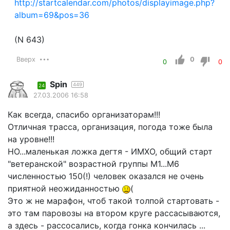
http://startcalendar.com/photos/displayimage.php?
album=69&pos=36
(N 643)
Вверх
0
0
0
Spin
449
24
27.03.2006 16:58
Как всегда, спасибо организаторам!!!
Отличная трасса, организация, погода тоже была
на уровне!!!
НО...маленькая ложка дегтя - ИМХО, общий старт
"ветеранской" возрастной группы М1...М6
численностью 150(!) человек оказался не очень
приятной неожиданностью
(
Это ж не марафон, чтоб такой толпой стартовать -
это там паровозы на втором круге рассасываются,
а здесь - рассосались, когда гонка кончилась ...