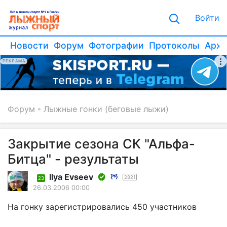
Войти
Новости
Форум
Фотографии
Протоколы
Архи
РЕКЛАМА
Форум
Лыжные гонки (беговые лыжи)
Закрытие сезона СК "Альфа-
Битца" - результаты
Ilyа Еvsееv
2821
23
26.03.2006 00:00
На гонку зарегистрировались 450 участников