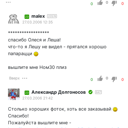
0
0
0
malex
20574
23
27.03.2006 12:35
******************
спасибо Олеся и Леша!
что-то я Лешу не видел - прятался хорошо
папарацци
вышлите мне Ном30 плиз
Вверх
0
0
0
Александр Долгоносов
647
23
27.03.2006 21:42
Столько хороших фоток, хоть все заказывай
Спасибо!
Пожалуйста вышлите мне -