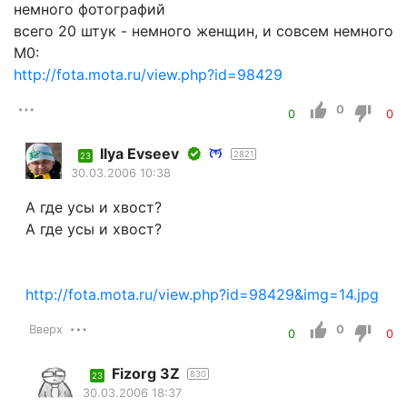
немного фотографий
всего 20 штук - немного женщин, и совсем немного
М0:
http://fota.mota.ru/view.php?id=98429
0
0
0
Ilyа Еvsееv
2821
23
30.03.2006 10:38
А где усы и хвост?
А где усы и хвост?
http://fota.mota.ru/view.php?id=98429&img=14.jpg
Вверх
0
0
0
Fizorg 3Z
830
23
30.03.2006 18:37