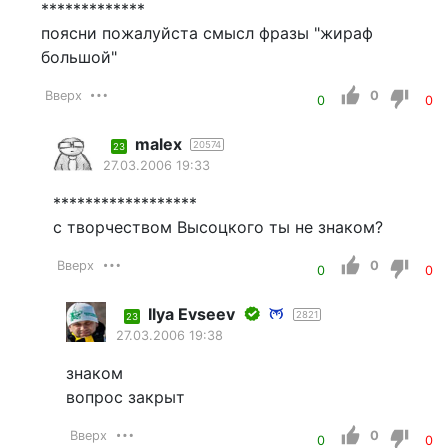
*************
поясни пожалуйста смысл фразы "жираф
большой"
Вверх
0
0
0
malex
20574
23
27.03.2006 19:33
******************
с творчеством Высоцкого ты не знаком?
Вверх
0
0
0
Ilyа Еvsееv
2821
23
27.03.2006 19:38
знаком
вопрос закрыт
Вверх
0
0
0