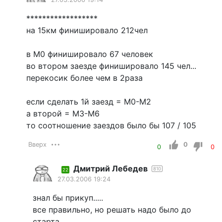
******************
на 15км финишировало 212чел
в М0 финишировало 67 человек
во втором заезде финишировало 145 чел...
перекосик более чем в 2раза
если сделать 1й заезд = М0-М2
а второй = М3-М6
то соотношение заездов было бы 107 / 105
Вверх
0
0
0
Дмитрий Лебедев
810
22
27.03.2006 19:24
знал бы прикуп.....
все правильно, но решать надо было до
старта