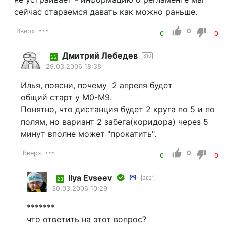
сейчас стараемся давать как можно раньше.
Вверх
0
0
0
Дмитрий Лебедев
810
22
29.03.2006 18:38
Илья, поясни, почему 2 апреля будет
общий старт у М0-М9.
Понятно, что дистанция будет 2 круга по 5 и по
полям, но вариант 2 забега(коридора) через 5
минут вполне может "прокатить".
Вверх
0
0
0
Ilyа Еvsееv
2821
23
30.03.2006 10:29
*******
что ответить на этот вопрос?