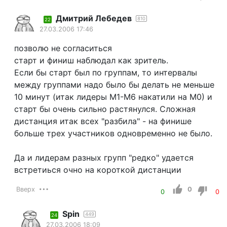
Дмитрий Лебедев
810
22
27.03.2006 17:46
позволю не согласиться
старт и финиш наблюдал как зритель.
Если бы старт был по группам, то интервалы
между группами надо было бы делать не меньше
10 минут (итак лидеры М1-М6 накатили на М0) и
старт бы очень сильно растянулся. Сложная
дистанция итак всех "разбила" - на финише
больше трех участников одновременно не было.
Да и лидерам разных групп "редко" удается
встретиься очно на короткой дистанции
Вверх
0
0
0
Spin
449
24
27.03.2006 18:09