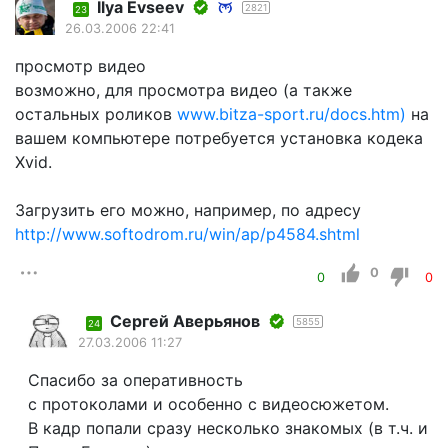
Ilyа Еvsееv
2821
23
26.03.2006 22:41
просмотр видео
возможно, для просмотра видео (а также
остальных роликов
www.bitza-sport.ru/docs.htm)
на
вашем компьютере потребуется установка кодека
Xvid.
Загрузить его можно, например, по адресу
http://www.softodrom.ru/win/ap/p4584.shtml
0
0
0
Сергей Аверьянов
5855
24
27.03.2006 11:27
Спасибо за оперативность
с протоколами и особенно с видеосюжетом.
В кадр попали сразу несколько знакомых (в т.ч. и