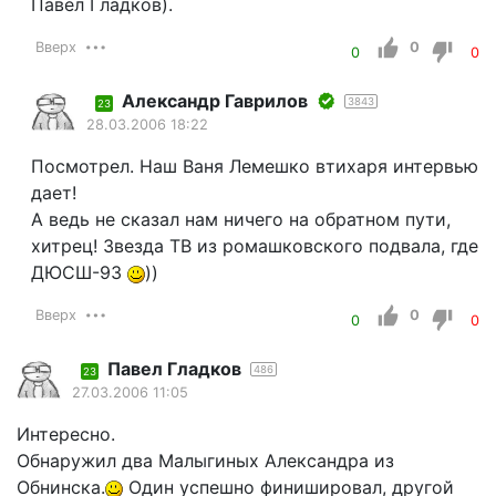
Павел Гладков).
Вверх
0
0
0
Александр Гаврилов
3843
23
28.03.2006 18:22
Посмотрел. Наш Ваня Лемешко втихаря интервью
дает!
А ведь не сказал нам ничего на обратном пути,
хитрец! Звезда ТВ из ромашковского подвала, где
ДЮСШ-93
))
Вверх
0
0
0
Павел Гладков
486
23
27.03.2006 11:05
Интересно.
Обнаружил два Малыгиных Александра из
Обнинска.
Один успешно финишировал, другой