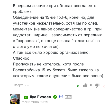
В первом лесочке при обгонах всегда есть
проблемы
Объединение на 15-ке гр.1-6, конечно, для
участников нежелательно, хотя бы по след.
моментам (не явное соперничество в гр., при
недостат. ширине - зависимость от передних
в "паравозах", в конце сезона "толкаться" на
старте уже не хочется).
А так все было хорошо организованно.
Спасибо.
Пропускать не хотелось, хотя после
Росавтобанка 15-ку бежать было тяжело. (а
некоторым, такое ощущение, было все равно)
Вверх
0
0
0
Ilyа Еvsееv
2821
23
27.03.2006 19:29