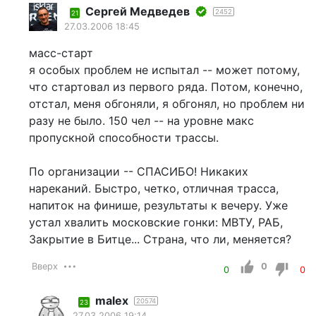
Сергей Медведев
2452
21
27.03.2006 18:45
масс-старт
я особых проблем не испытал -- может потому,
что стартовал из первого ряда. Потом, конечно,
отстал, меня обгоняли, я обгонял, но проблем ни
разу не было. 150 чел -- на уровне макс
пропускной способности трассы.
По организации -- СПАСИБО! Никаких
нареканий. Быстро, четко, отличная трасса,
напиток на финише, результаты к вечеру. Уже
устал хвалить московские гонки: МВТУ, РАБ,
Закрытие в Битце... Страна, что ли, меняется?
Вверх
0
0
0
malex
20574
23
27.03.2006 19:14