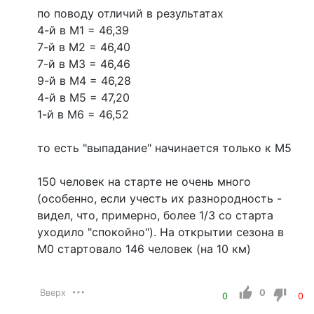
по поводу отличий в результатах
4-й в М1 = 46,39
7-й в М2 = 46,40
7-й в М3 = 46,46
9-й в М4 = 46,28
4-й в М5 = 47,20
1-й в М6 = 46,52
то есть "выпадание" начинается только к М5
150 человек на старте не очень много
(особенно, если учесть их разнородность -
видел, что, примерно, более 1/3 со старта
уходило "спокойно"). На открытии сезона в
М0 стартовало 146 человек (на 10 км)
Вверх
0
0
0