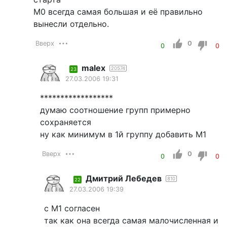
М0 всегда самая большая и её правильно
вынесли отдельно.
Вверх
0
0
0
malex
20574
23
27.03.2006 19:31
******************
думаю соотношение групп примерно
сохраняется
ну как минимум в 1й группу добавить М1
Вверх
0
0
0
Дмитрий Лебедев
810
22
27.03.2006 19:39
с М1 согласен
так как она всегда самая малочисленная и