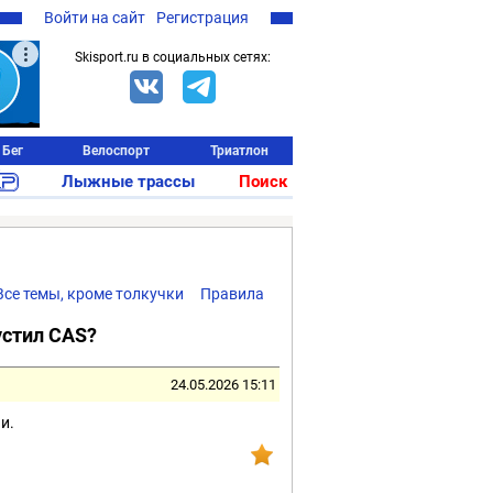
Войти на сайт
Регистрация
Skisport.ru в социальных сетях:
Бег
Велоспорт
Триатлон
Лыжные трассы
Поиск
Все темы, кроме толкучки
Правила
устил CAS?
24.05.2026 15:11
и.