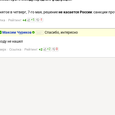
нятое в четверг, 7-го мая, решение
не касается России
: санкции пр
+5
-1
лка
Рейтинг:
+4
Максим Чуриков
Спасибо, интересно
4
3431
ходу не нашел
+2
0
верх
Ссылка
Рейтинг:
+2