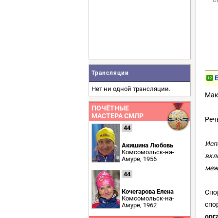
Трансляции
12
Нет ни одной трансляции.
Мак
ПОЧЁТНЫЕ
МАСТЕРА СМЛР
Реч
44
Исп
Акишина Любовь
Комсомольск-на-
вкл
Амуре, 1956
меж
44
Кочегарова Елена
Спо
Комсомольск-на-
спо
Амуре, 1962
орг