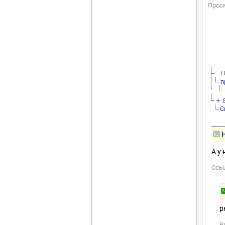
Прос
.
H
п
+
E
С
02
А у
Ссы
2
р
В