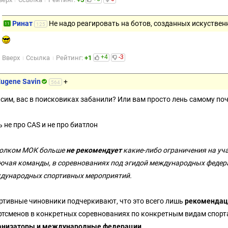
Ринат
Не надо реагировать на ботов, созданных искустве
11
125
+4
-3
Вверх
Ссылка
Рейтинг:
+1
Eugene Savin
+
564
сим, вас в поисковиках забанили? Или вам просто лень самому по
ь не про CAS и не про биатлон
олком МОК больше
не рекомендует
какие-либо ограничения на уча
ючая команды, в соревнованиях под эгидой международных федер
дународных спортивных мероприятий.
ртивные чиновники подчеркивают, что это всего лишь
рекомендац
ртсменов в конкретных соревнованиях по конкретным видам спорт
анизаторы и международные федерации
.