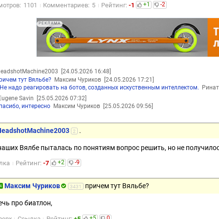
+1
-2
мотров:
1101
Комментариев:
5
Рейтинг:
-1
РЕКЛАМА
eadshotMachine2003
[24.05.2026 16:48]
ричем тут Вяльбе?
Максим Чуриков
[24.05.2026 17:21]
Не надо реагировать на ботов, созданных искуственным интеллектом.
Рина
ugene Savin
[25.05.2026 07:32]
пасибо, интересно
Максим Чуриков
[25.05.2026 09:56]
HeadshotMachine2003
.
2
 наших Вялбе пыталась по понятиям вопрос решить, но не получило
+2
-9
лка
Рейтинг:
-7
Максим Чуриков
причем тут Вяльбе?
4
3431
ечь про биатлон,
+5
0
верх
Ссылка
Рейтинг:
+5