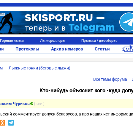
АМА
Горные лыжи
Лыжероллеры
Прыжки / двоеборье
ии
Протоколы
Архив номеров
Статьи
ум
Лыжные гонки (беговые лыжи)
Все темы форума
Кто-нибудь объяснит кого -куда доп
аксим Чуриков
3431
ьский комментирует допуск беларусов, а про наших нет информаци