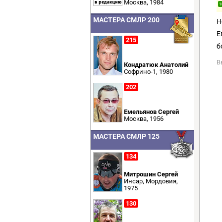
Москва, 1984
1
МАСТЕРА СМЛР 200
Н
Е
215
б
В
Кондратюк Анатолий
Софрино-1, 1980
202
Емельянов Сергей
Москва, 1956
МАСТЕРА СМЛР 125
134
Митрошин Сергей
Инсар, Мордовия,
1975
130