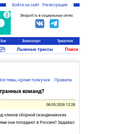
Войти на сайт
Регистрация
Skisport.ru в социальных сетях:
Бег
Велоспорт
Триатлон
Лыжные трассы
Поиск
Все темы, кроме толкучки
Правила
странных команд?
08.05.2026 12:28
од членов сборной скандинавских
утями они попадают в Россию? Задавал