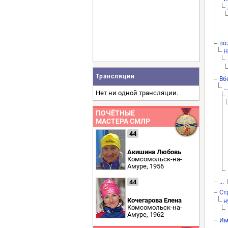
во
Н
Трансляции
Вб
..
Нет ни одной трансляции.
ПОЧЁТНЫЕ
МАСТЕРА СМЛР
44
Акишина Любовь
Комсомольск-на-
Амуре, 1956
44
...
I
Ст
Кочегарова Елена
н
Комсомольск-на-
Амуре, 1962
Им