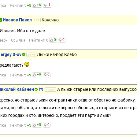
+6
-1
лка
Рейтинг:
+5
Иванов Павел
Конечно
9
117
И знает. Ибо он в доле.
0
0
верх
Ссылка
Рейтинг:
0
ergey S-ov
Лыжи из-под Клэбо
1179
предлагают?
+9
0
лка
Рейтинг:
+9
Николай Кабанен
А лыжи старые или последних выпуско
10307
ересно, но старые лыжи контрактники отдают обратно на фабрику.
ами, но, обычно, это лыжи не первых сборных, а вторых и из цент
аких городах и кто, интересно, продаёт эти партии лыж?
+5
0
лка
Рейтинг:
+5