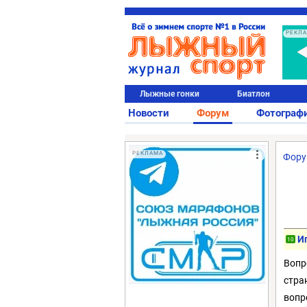
РЕКЛ
Лыжные гонки
Биатлон
Новости
Форум
Фотограф
РЕКЛАМА
Фор
И
10
Вопр
стра
вопр