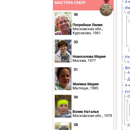
А 
МАСТЕРА СМЛР
Им
О
36
Погребная Лилия
Московская обл.,
Курсаково, 1961
33
Новоселова Мария
На
Москва, 1977
с
Во
31
А
Д
Жилина Мария
А 
Мытищи, 1985
Ес
О
30
Волик Наталья
Московская обл., 1979
28
))