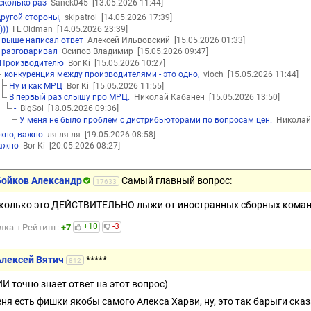
сколько раз
Sanek045
[13.05.2026 11:44]
другой стороны,
skipatrol
[14.05.2026 17:39]
.)))
I L Oldman
[14.05.2026 23:39]
 выше написал ответ
Алексей Ильвовский
[15.05.2026 01:33]
 разговаривал
Осипов Владимир
[15.05.2026 09:47]
Производителю
Bor Ki
[15.05.2026 10:27]
конкуренция между производителями - это одно,
vioch
[15.05.2026 11:44]
Ну и как МРЦ
Bor Ki
[15.05.2026 11:55]
В первый раз слышу про МРЦ.
Николай Кабанен
[15.05.2026 13:50]
-
BigSol
[18.05.2026 09:36]
У меня не было проблем с дистрибьюторами по вопросам цен.
Николай
жно, важно
ля ля ля
[19.05.2026 08:58]
ажно
Bor Ki
[20.05.2026 08:27]
Бойков Александр
Самый главный вопрос:
17633
колько это ДЕЙСТВИТЕЛЬНО лыжи от иностранных сборных коман
+10
-3
лка
Рейтинг:
+7
Алексей Вятич
*****
812
ИИ точно знает ответ на этот вопрос)
еня есть фишки якобы самого Алекса Харви, ну, это так барыги ска