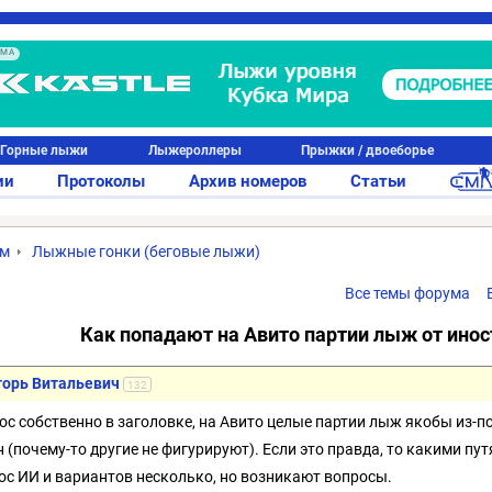
АМА
Горные лыжи
Лыжероллеры
Прыжки / двоеборье
ии
Протоколы
Архив номеров
Статьи
ум
Лыжные гонки (беговые лыжи)
Все темы форума
Как попадают на Авито партии лыж от ино
горь Витальевич
132
ос собственно в заголовке, на Авито целые партии лыж якобы из-п
н (почему-то другие не фигурируют). Если это правда, то какими п
ос ИИ и вариантов несколько, но возникают вопросы.