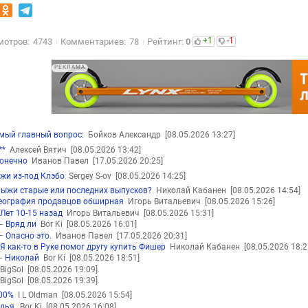
+1
-1
мотров:
4743
Комментариев:
78
Рейтинг:
0
РЕКЛАМА
мый главный вопрос:
Бойков Александр
[08.05.2026 13:27]
**
Алексей Вятич
[08.05.2026 13:42]
онечно
Иванов Павел
[17.05.2026 20:25]
жи из-под Клэбо
Sergey S-ov
[08.05.2026 14:25]
лыжи старые или последних выпусков?
Николай Кабанен
[08.05.2026 14:54]
еография продавцов обширная
Игорь Витальевич
[08.05.2026 15:26]
Лет 10-15 назад
Игорь Витальевич
[08.05.2026 15:31]
Вряд ли
Bor Ki
[08.05.2026 16:01]
Опасно это.
Иванов Павел
[17.05.2026 20:31]
Я как-то в Руке помог другу купить Фишер
Николай Кабанен
[08.05.2026 18:2
Николай
Bor Ki
[08.05.2026 18:51]
BigSol
[08.05.2026 19:09]
BigSol
[08.05.2026 19:39]
00%
I L Oldman
[08.05.2026 15:54]
лья,
Bor Ki
[08.05.2026 16:08]