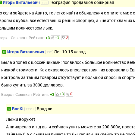
Игорь Витальевич
География продавцов обширная
0
132
о если зайдете на Авито, то легко найти объявления с эпитетами: с
вропы с кубка, все естественно ренн и спорт цех, а «не этот хлам и
ольшим количеством лыж.
+3
0
верх
Ссылка
Рейтинг:
+3
Игорь Витальевич
Лет 10-15 назад
10
132
Была эпопея с шоссейниками: появилось большое количество вело
низкой стоимости. Как оказалось впоследствии - их воровали в Ев
контроль за таким товаром отсутствует и большой спрос на спор
было купить за 3000 долларов.
+3
0
Вверх
Ссылка
Рейтинг:
+3
Bor Ki
Вряд ли
19
12514
Лыжи воруют)
А пинарелло и т.д вы и сейчас купить можете за 200-300к, прост
Тайвань)) А с лыжами пишут что бы купили, наклейки то не про