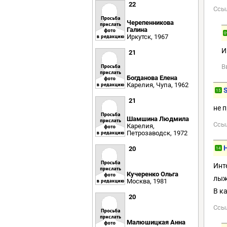
22
Ссы
Черепенникова
Галина
0
Иркутск, 1967
И
21
В
Богданова Елена
Карелия, Чупа, 1962
S
15
21
не 
Шамшина Людмила
Ссы
Карелия,
Петрозаводск, 1972
20
14
Инт
Кучеренко Ольга
лыж
Москва, 1981
В к
20
Ссы
Малюшицкая Анна