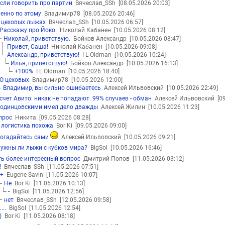
если говорить про партии
Вячеслав_SSh
[08.05.2026 20:03]
енно по этому
Владимир78
[08.05.2026 20:46]
 цеховых лыжах
Вячеслав_SSh
[10.05.2026 06:57]
Расскажу про Йоко.
Николай Кабанен
[10.05.2026 08:12]
Николай, приветствую.
Бойков Александр
[10.05.2026 08:47]
Привет, Саша!
Николай Кабанен
[10.05.2026 09:08]
Александр, приветствую!
I L Oldman
[10.05.2026 10:24]
Илья, приветствую!
Бойков Александр
[10.05.2026 16:13]
+100%
I L Oldman
[10.05.2026 18:40]
О цеховых
Владимир78
[10.05.2026 12:00]
Владимир, вы сильно ошибаетесь
Алексей Ильвовский
[10.05.2026 22:49]
счет Авито: никак не попадают. 99% случаев - обман
Алексей Ильвовский
[0
 одинцовскими имел дело дважды
Алексей Жилин
[10.05.2026 11:23]
прос
Никита
[09.05.2026 08:28]
 логистика похожа
Bor Ki
[09.05.2026 09:00]
огадайтесь сами
Алексей Ильвовский
[10.05.2026 09:21]
нужны ли лыжи с кубков мира?
BigSol
[10.05.2026 16:46]
ть более интересный вопрос
Дмитрий Попов
[11.05.2026 03:12]
!
Вячеслав_SSh
[11.05.2026 07:51]
+
Eugene Savin
[11.05.2026 10:07]
Не
Bor Ki
[11.05.2026 10:13]
-
BigSol
[11.05.2026 12:56]
нет
Вячеслав_SSh
[12.05.2026 09:58]
....
BigSol
[11.05.2026 12:54]
)
Bor Ki
[11.05.2026 08:18]