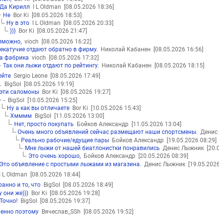
Да Кирилл
I L Oldman
[08.05.2026 18:36]
Не
Bor Ki
[08.05.2026 18:53]
Ну в это
I L Oldman
[08.05.2026 20:33]
)))
Bor Ki
[08.05.2026 21:47]
зможно,
vioch
[08.05.2026 16:22]
екатучие отдают обратно в фирму.
Николай Кабанен
[08.05.2026 16:56]
а фабрика
vioch
[08.05.2026 17:32]
Так они лыжи отдают по рейтингу.
Николай Кабанен
[08.05.2026 18:15]
ейте
Sergio Leone
[08.05.2026 17:49]
..
BigSol
[08.05.2026 19:19]
эти саломоны
Bor Ki
[08.05.2026 19:27]
-
BigSol
[10.05.2026 15:25]
Ну а как вы отличаете
Bor Ki
[10.05.2026 15:43]
Хмммм
BigSol
[11.05.2026 13:00]
Нет, просто покупать
Бойков Александр
[11.05.2026 13:04]
Очень много объявлений сейчас размещают наши спортсмены.
Денис
Реально рабочие/едущие пары
Бойков Александр
[19.05.2026 08:29]
Мне лыжи от нашей биатлонистки понравились
Денис Лыжник
[20.
Это очень хорошо,
Бойков Александр
[20.05.2026 08:39]
Это объявление с простыми лыжами из магазина.
Денис Лыжник
[19.05.2026
 L Oldman
[08.05.2026 18:44]
ранно и то, что
BigSol
[08.05.2026 18:49]
у они же)))
Bor Ki
[08.05.2026 19:28]
Точно!
BigSol
[08.05.2026 19:37]
енно поэтому
Вячеслав_SSh
[08.05.2026 19:52]