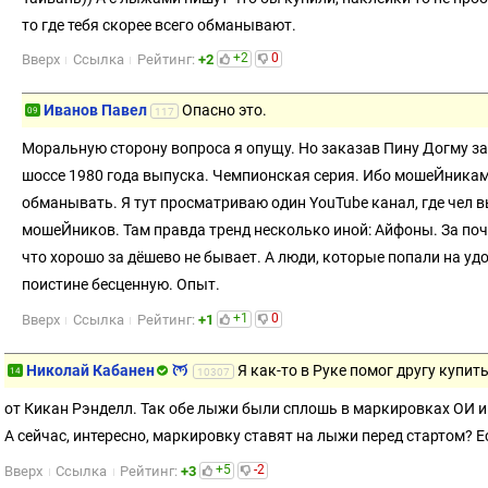
то где тебя скорее всего обманывают.
+2
0
Вверх
Ссылка
Рейтинг:
+2
Иванов Павел
Опасно это.
09
117
Моральную сторону вопроса я опущу. Но заказав Пину Догму за 
шоссе 1980 года выпуска. Чемпионская серия. Ибо мошеЙникам в
обманывать. Я тут просматриваю один YouTube канал, где чел в
мошеЙников. Там правда тренд несколько иной: Айфоны. За почт
что хорошо за дёшево не бывает. А люди, которые попали на у
поистине бесценную. Опыт.
+1
0
Вверх
Ссылка
Рейтинг:
+1
Николай Кабанен
Я как-то в Руке помог другу купи
14
10307
от Кикан Рэнделл. Так обе лыжи были сплошь в маркировках ОИ и
А сейчас, интересно, маркировку ставят на лыжи перед стартом? 
+5
-2
Вверх
Ссылка
Рейтинг:
+3