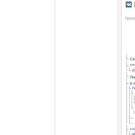
Прос
Са
***
К
Лы
А 
Г
-
-
+1
И