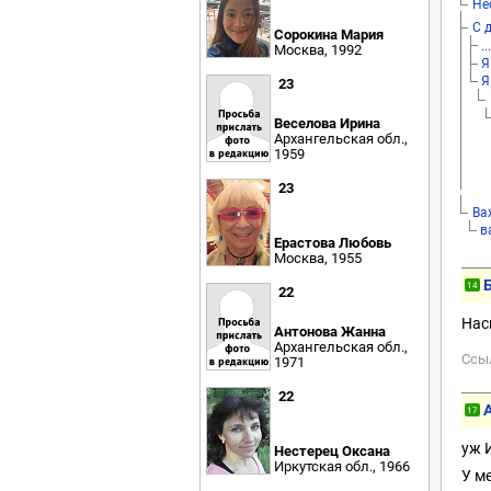
Не
С 
Сорокина Мария
..
Москва, 1992
Я
Я
23
Веселова Ирина
Архангельская обл.,
1959
23
Ва
в
Ерастова Любовь
Москва, 1955
14
22
Нас
Антонова Жанна
Архангельская обл.,
Ссы
1971
22
17
уж 
Нестерец Оксана
Иркутская обл., 1966
У м