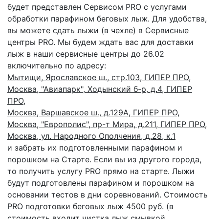
будет представлен Сервисом PRO с услугами
обработки парафином беговых лыж. Для удобства,
вы можете сдать лыжи (в чехле) в Сервисные
центры PRO. Мы будем ждать вас для доставки
лыж в наши сервисные центры до 26.02
включительно по адресу:
Мытищи, Ярославское ш., стр.103, ГИПЕР ПРО,
Москва, "Авиапарк", Ходынский б-р, д.4, ГИПЕР
ПРО,
Москва, Варшавское ш., д.129А, ГИПЕР ПРО,
Москва, "Европолис", пр-т Мира, д.211, ГИПЕР ПРО,
Москва, ул. Народного Ополчения, д.28, к.1
и забрать их подготовленными парафином и
порошком на Старте. Если вы из другого города,
то получить услугу PRO прямо на старте. Лыжи
будут подготовлены парафином и порошком на
основании тестов в дни соревнований. Стоимость
PRO подготовки беговых лыж 4500 руб. (в
стоимость входит чистка лыж смывкой,