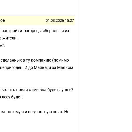
ное
01.03.2026 15:27
 застройки - скорее, либералы. я их
а жители.
х".
 сделанных в ту компанию (помимо
г непригоден. И до Маяка, и за Маяком
ых, что новая отмывка будет лучше?
 лесу будет.
м, потому я и не участвую пока. Но