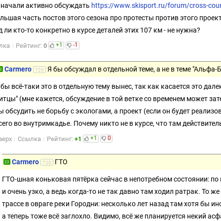
 начали активно обсуждать
https://www.skisport.ru/forum/cross-co
ольшая часть постов этого сезона про протесты против этого проект
д ли кто-то конкретно в курсе деталей этих 107 км - не нужна?
+1
-1
лка
Рейтинг:
0
Carmero
Я бы обсуждал в отдельной теме, а не в теме "Альфа-
2
720
 бы всё-таки это в отдельную тему вынес, так как касается это дале
итцы" (мне кажется, обсуждение в той ветке со временем может зат
ы обсудить не борьбу с экологами, а проект (если он будет реализ
сего во внутримкадье. Почему никто не в курсе, что там действител
+1
0
верх
Ссылка
Рейтинг:
+1
Carmero
ГТО
22
720
ГТО-шная коньковая пятёрка сейчас в непотребном состоянии: по
и очень узко, а ведь когда-то не так давно там ходил ратрак. То ж
трассе в овраге реки Городни: несколько лет назад там хотя бы 
а теперь тоже всё заглохло. Видимо, всё же планируется некий ас