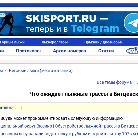
АМА
Горные лыжи
Лыжероллеры
Прыжки / двоеборье
ии
Протоколы
Архив номеров
Статьи
ум
Беговые лыжи (места катания)
Все темы форума
Что ожидает лыжные трассы в Битцевск
armero
720
нибудь может прокомментировать следующую информацию:
ципальный округ Зюзино | Обустройство лыжной трассы в Битцевс
тцевском лесу начали подготовку к рубкам и строительству 107 к