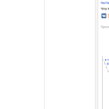
пыта
Что 
Прос
в 
Я