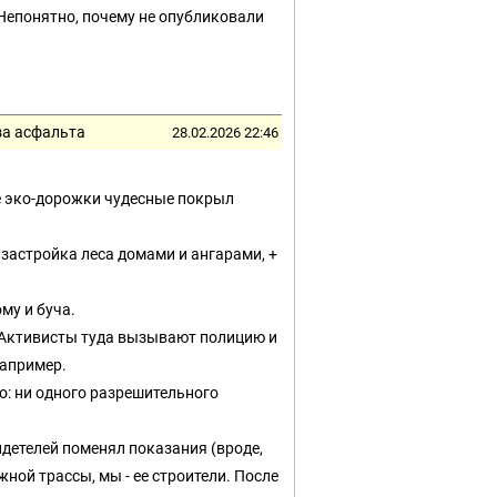
 Непонятно, почему не опубликовали
за асфальта
28.02.2026 22:46
се эко-дорожки чудесные покрыл
застройка леса домами и ангарами, +
му и буча.
и. Активисты туда вызывают полицию и
например.
о: ни одного разрешительного
идетелей поменял показания (вроде,
ной трассы, мы - ее строители. После