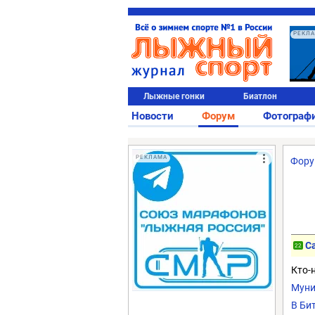
РЕКЛ
Лыжные гонки
Биатлон
Новости
Форум
Фотограф
РЕКЛАМА
Фор
C
22
Кто-
Муни
В Би