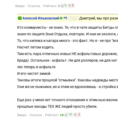
0
0
Вверх
Ссылка
Рейтинг:
0
Алексей Ильвовский
Дмитрий, мы про раз
23
27883
Кто коммунисты - не знаю. Те, что в чате защиты Битцы от
знаю по защите Зоне Отдыха, повторю. И они не экологи, 
То, что кипежа и нагара много - это факт. Но я - не про "все
Насчет летом ходить.
Там есть пара отличных новых НЕ асфальтовых дорожек,
бреда). Остальное - асфальт. Ни для роллеров, ни для но
лес теперь в асфальте.
И его чистят зимой.
Таковы итоги прошлой "отмывки". Каковы надежды местн
Они же не лыжники, их и этим не вдохновишь - а стройка в
Еще раз: у меня нет точного отношения к этим нью-васюка
прошлые заходы ТЕХ ЖЕ людей просто убили.
+5
-2
Вверх
Ссылка
Рейтинг:
+3