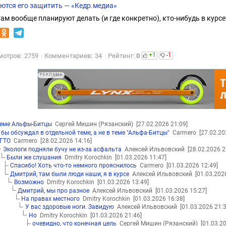
ются его защитить — «Кедр.медиа»
там вообще планируют делать (и где конкретно), кто-нибудь в курсе
+1
-1
мотров:
2759
Комментариев:
34
Рейтинг:
0
РЕКЛАМА
теме Альфы-Битцы
Сергей Мишин (Рязанский)
[27.02.2026 21:09]
 бы обсуждал в отдельной теме, а не в теме "Альфа-Битцы"
Carmero
[27.02.20
ГТО
Carmero
[28.02.2026 14:16]
Экологи подняли бучу не из-за асфальта
Алексей Ильвовский
[28.02.2026 2
Были же слушания
Dmitry Korochkin
[01.03.2026 11:47]
Спасибо! Хоть что-то немного прояснилось
Carmero
[01.03.2026 12:49]
Дмитрий, там были люди наши, я в курсе
Алексей Ильвовский
[01.03.202
Возможно
Dmitry Korochkin
[01.03.2026 13:49]
Дмитрий, мы про разное
Алексей Ильвовский
[01.03.2026 15:27]
На правах местного
Dmitry Korochkin
[01.03.2026 16:38]
У вас здоровые ноги. Завидую
Алексей Ильвовский
[01.03.2026 21:3
Но
Dmitry Korochkin
[01.03.2026 21:46]
очевидно, что конечная цель
Сергей Мишин (Рязанский)
[01.03.2