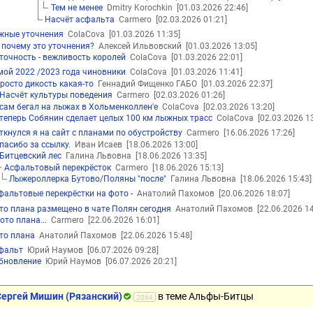
Тем не менее
Dmitry Korochkin
[01.03.2026 22:46]
Насчёт асфальта
Carmero
[02.03.2026 01:21]
жные уточнения
ColaCova
[01.03.2026 11:35]
 почему это уточнения?
Алексей Ильвовский
[01.03.2026 13:05]
точность - вежливость королей
ColaCova
[01.03.2026 22:01]
мой 2022 /2023 года чиновники
ColaCova
[01.03.2026 11:41]
росто дикость какая-то
Геннадий Фищенко ГАБО
[01.03.2026 22:37]
Насчёт культуры поведения
Carmero
[02.03.2026 01:26]
сам бегал на лыжах в Хольменколлен'e
ColaCova
[02.03.2026 13:20]
теперь Собянин сделает целых 100 км лыжных трасс
ColaCova
[02.03.2026 13
ткнулся я на сайт с планами по обустройству
Carmero
[16.06.2026 17:26]
пасибо за ссылку.
Иван Исаев
[18.06.2026 13:00]
Битцевский лес
Галина Львовна
[18.06.2026 13:35]
Асфальтовый перекрёсток
Carmero
[18.06.2026 15:13]
Лыжероллерка Бутово/Поляны "после"
Галина Львовна
[18.06.2026 15:43]
фальтовые перекрёстки на фото -
Анатолий Пахомов
[20.06.2026 18:07]
то плана размещено в чате Полян сегодня
Анатолий Пахомов
[22.06.2026 14
ото плана...
Carmero
[22.06.2026 16:01]
то плана
Анатолий Пахомов
[22.06.2026 15:48]
фальт
Юрий Наумов
[06.07.2026 09:28]
бновление
Юрий Наумов
[06.07.2026 20:21]
Сергей Мишин (Рязанский)
в теме Альфы-Битцы
2064