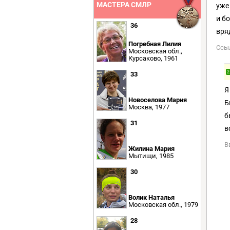
МАСТЕРА СМЛР
уже
и б
36
вря
Погребная Лилия
Ссы
Московская обл.,
Курсаково, 1961
2
33
Я
Новоселова Мария
Б
Москва, 1977
б
31
в
В
Жилина Мария
Мытищи, 1985
30
Волик Наталья
Московская обл., 1979
28