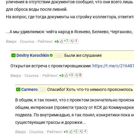
уличения в отсутствии документов сообщил, что они всего лишь
для сброса воды после ливней.
На вопрос, где тогда документы на стройку коллектора, ответить
...А мы удивляемся: чейта народ в Ясенево, Беляево, Чертаново, 
+7
-1
Вверх
Ссылка
Рейтинг:
+6
Dmitry Korochkin
Были же слушания
16
1803
Открытая встреча с проектировщиками:
https://t.me/c/2164
+3
0
Вверх
Ссылка
Рейтинг:
+3
Carmero
Спасибо! Хоть что-то немного прояснилось
22
720
В общем, я так понял, что с проектом окончательно проясни
общем, интересная (провести трассу от КСК до Коммунарки)
подвела. По внутримкадью, я так понял, конкретики пока н
существующие трассы и дорожки...
+2
-1
Вверх
Ссылка
Рейтинг:
+1