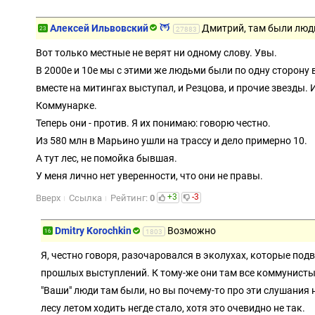
Алексей Ильвовский
Дмитрий, там были люди
23
27883
Вот только местные не верят ни одному слову. Увы.
В 2000е и 10е мы с этими же людьми были по одну сторону 
вместе на митингах выступал, и Резцова, и прочие звезды.
Коммунарке.
Теперь они - против. Я их понимаю: говорю честно.
Из 580 млн в Марьино ушли на трассу и дело примерно 10.
А тут лес, не помойка бывшая.
У меня лично нет уверенности, что они не правы.
+3
-3
Вверх
Ссылка
Рейтинг:
0
Dmitry Korochkin
Возможно
16
1803
Я, честно говоря, разочаровался в эколухах, которые под
прошлых выступлений. К тому-же они там все коммунисты
"Ваши" люди там были, но вы почему-то про эти слушания н
лесу летом ходить негде стало, хотя это очевидно не так.