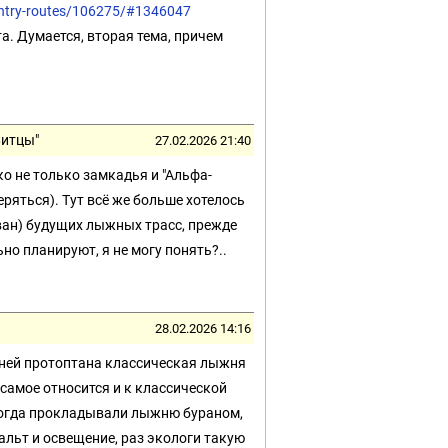
untry-routes/106275/#1346047
а. Думается, вторая тема, причем
Битцы"
27.02.2026 21:40
ко не только замкадья и "Альфа-
еряться). Тут всё же больше хотелось
ован) будущих лыжных трасс, прежде
ьно планируют, я не могу понять?..
28.02.2026 14:16
 ней протоптана классическая лыжня
е самое относится и к классической
иногда прокладывали лыжню бураном,
фальт и освещение, раз экологи такую