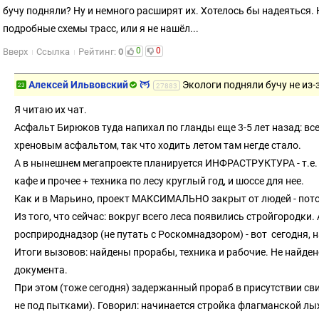
бучу подняли? Ну и немного расширят их. Хотелось бы надеяться.
подробные схемы трасс, или я не нашёл...
0
0
Вверх
Ссылка
Рейтинг:
0
Алексей Ильвовский
Экологи подняли бучу не из-
23
27883
Я читаю их чат.
Асфальт Бирюков туда напихал по гланды еще 3-5 лет назад: в
хреновым асфальтом, так что ходить летом там негде стало.
А в нынешнем мегапроекте планируется ИНФРАСТРУКТУРА - т.е. 
кафе и прочее + техника по лесу круглый год, и шоссе для нее.
Как и в Марьино, проект МАКСИМАЛЬНО закрыт от людей - пото
Из того, что сейчас: вокруг всего леса появились стройгородк
росприроднадзор (не путать с Роскомнадзором) - вот сегодня, 
Итоги вызовов: найдены прорабы, техника и рабочие. Не найден
документа.
При этом (тоже сегодня) задержанный прораб в присутствии св
не под пытками). Говорил: начинается стройка флагманской лыж