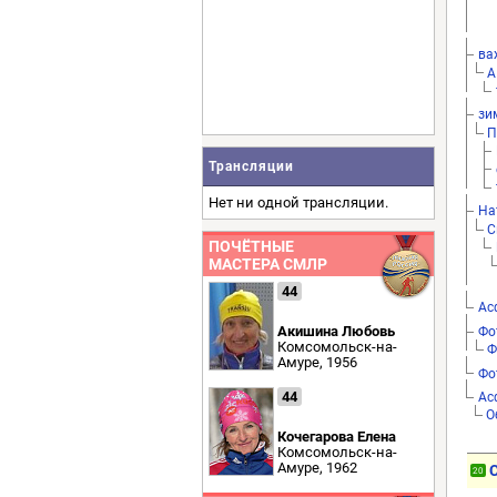
ва
А
зи
П
Трансляции
Нет ни одной трансляции.
На
С
ПОЧЁТНЫЕ
МАСТЕРА СМЛР
44
Ас
Акишина Любовь
Фо
Комсомольск-на-
Ф
Амуре, 1956
Фо
44
Ас
О
Кочегарова Елена
Комсомольск-на-
Амуре, 1962
20