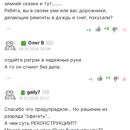
зимней сказки и тут.........
Ребята, вы в своем уме или вас дорожники,
делающие ремонты в дождь и снег, покусали?
+3
+4
-1
Олег В
602
22
04.01.2026 20:08
отдайте ратрак в надежные руки.
А то он сгниет без дела.
+1
+1
0
gaily7
144
11
19.01.2026 13:37
Спасибо что предупредили... Но решение из
разряда "офигеть"...
А чем суть РЕКОНСТРУКЦИИ??