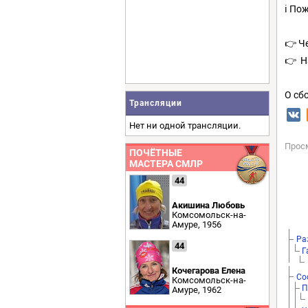
ℹ️ П
👉 Че
👉 Н
О сб
Трансляции
Нет ни одной трансляции.
Прос
ПОЧЁТНЫЕ
МАСТЕРА СМЛР
44
Акишина Любовь
Комсомольск-на-
Амуре, 1956
Ра
44
Г
Кочегарова Елена
Со
Комсомольск-на-
П
Амуре, 1962