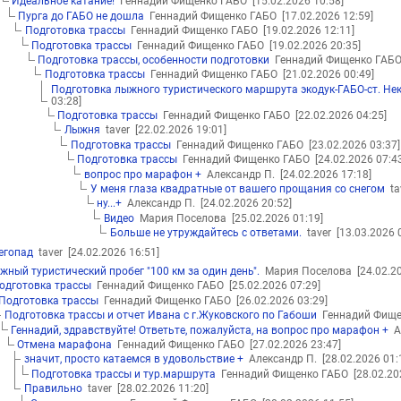
Идеальное катание!
Геннадий Фищенко ГАБО
[15.02.2026 10:58]
Пурга до ГАБО не дошла
Геннадий Фищенко ГАБО
[17.02.2026 12:59]
Подготовка трассы
Геннадий Фищенко ГАБО
[19.02.2026 12:11]
Подготовка трассы
Геннадий Фищенко ГАБО
[19.02.2026 20:35]
Подготовка трассы, особенности подготовки
Геннадий Фищенко ГА
Подготовка трассы
Геннадий Фищенко ГАБО
[21.02.2026 00:49]
Подготовка лыжного туристического маршрута экодук-ГАБО-ст. Не
03:28]
Подготовка трассы
Геннадий Фищенко ГАБО
[22.02.2026 04:25]
Лыжня
taver
[22.02.2026 19:01]
Подготовка трассы
Геннадий Фищенко ГАБО
[23.02.2026 03:37]
Подготовка трассы
Геннадий Фищенко ГАБО
[24.02.2026 07:4
вопрос про марафон +
Александр П.
[24.02.2026 17:18]
У меня глаза квадратные от вашего прощания со снегом
ta
ну...+
Александр П.
[24.02.2026 20:52]
Видео
Мария Поселова
[25.02.2026 01:19]
Больше не утруждайтесь с ответами.
taver
[13.03.2026 
егопад
taver
[24.02.2026 16:51]
жный туристический пробег "100 км за один день".
Мария Поселова
[24.02.2
одготовка трассы
Геннадий Фищенко ГАБО
[25.02.2026 07:29]
Подготовка трассы
Геннадий Фищенко ГАБО
[26.02.2026 03:29]
Подготовка трассы и отчет Ивана с г.Жуковского по Габоши
Геннадий Фищ
Геннадий, здравствуйте! Ответьте, пожалуйста, на вопрос про марафон +
А
Отмена марафона
Геннадий Фищенко ГАБО
[27.02.2026 23:47]
значит, просто катаемся в удовольствие +
Александр П.
[28.02.2026 01:
Подготовка трассы и тур.маршрута
Геннадий Фищенко ГАБО
[28.02.20
Правильно
taver
[28.02.2026 11:20]