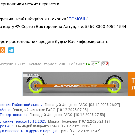
ожертвования можно перевести:
рез наш сайт 💸 gabo.su - кнопка "
ПОМОЧЬ
".
а карту 💳 Сергея Викторовича Алтунджи: 5469 3800 4952 1544
оре и расходовании средств будем Вас информировать!
+4
0
мотров:
15332
Комментариев:
200
Рейтинг:
+4
РЕКЛАМА
звитие Габовской лыжни
Геннадий Фищенко ГАБО
[08.12.2025 06:27]
абоша
Геннадий Фищенко ГАБО
[10.12.2025 07:05]
Пожертвования
Геннадий Фищенко ГАБО
[10.12.2025 07:58]
стояние трассы 10.12.2025
Мария Поселова
[10.12.2025 21:19]
ро ГАБО
Геннадий Фищенко ГАБО
[12.12.2025 12:06]
да опасность то другого порядка
ГриС
[12.12.2025 15:45]