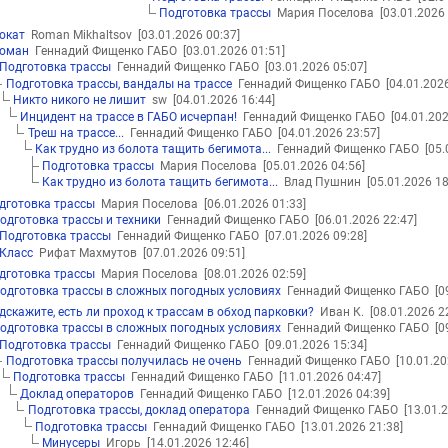
Подготовка трассы
Мария Поселова
[03.01.2026
окат
Roman Mikhaltsov
[03.01.2026 00:37]
оман
Геннадий Фищенко ГАБО
[03.01.2026 01:51]
Подготовка трассы
Геннадий Фищенко ГАБО
[03.01.2026 05:07]
Подготовка трассы, вандалы на трассе
Геннадий Фищенко ГАБО
[04.01.202
Никто никого не лишит
sw
[04.01.2026 16:44]
Инцидент на трассе в ГАБО исчерпан!
Геннадий Фищенко ГАБО
[04.01.20
Треш на трассе...
Геннадий Фищенко ГАБО
[04.01.2026 23:57]
Как трудно из болота тащить бегимота...
Геннадий Фищенко ГАБО
[05.
Подготовка трассы
Мария Поселова
[05.01.2026 04:56]
Как трудно из болота тащить бегимота...
Влад Пушнин
[05.01.2026 18
дготовка трассы
Мария Поселова
[06.01.2026 01:33]
одготовка трассы и техники
Геннадий Фищенко ГАБО
[06.01.2026 22:47]
Подготовка трассы
Геннадий Фищенко ГАБО
[07.01.2026 09:28]
Класс
Рифат Махмутов
[07.01.2026 09:51]
дготовка трассы
Мария Поселова
[08.01.2026 02:59]
одготовка трассы в сложных погодных условиях
Геннадий Фищенко ГАБО
[0
дскажите, есть ли проход к трассам в обход парковки?
Иван К.
[08.01.2026 2
одготовка трассы в сложных погодных условиях
Геннадий Фищенко ГАБО
[0
Подготовка трассы
Геннадий Фищенко ГАБО
[09.01.2026 15:34]
Подготовка трассы получилась не очень
Геннадий Фищенко ГАБО
[10.01.20
Подготовка трассы
Геннадий Фищенко ГАБО
[11.01.2026 04:47]
Доклад операторов
Геннадий Фищенко ГАБО
[12.01.2026 04:39]
Подготовка трассы, доклад оператора
Геннадий Фищенко ГАБО
[13.01.
Подготовка трассы
Геннадий Фищенко ГАБО
[13.01.2026 21:38]
Минусеры
Игорь
[14.01.2026 12:46]