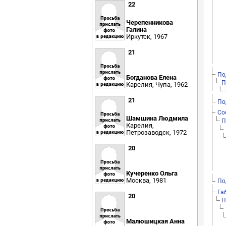
22
Черепенникова
Галина
Иркутск, 1967
21
По
Богданова Елена
П
Карелия, Чупа, 1962
21
По
Со
Шамшина Людмила
П
Карелия,
Петрозаводск, 1972
20
Кучеренко Ольга
Москва, 1981
По
Га
20
П
Малюшицкая Анна