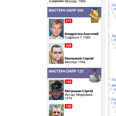
Москва, 1984
По
П
МАСТЕРА СМЛР 200
215
Кондратюк Анатолий
Ту
Софрино-1, 1980
П
202
Емельянов Сергей
Москва, 1956
МАСТЕРА СМЛР 125
По
134
За
А
Митрошин Сергей
Инсар, Мордовия,
1975
По
П
130