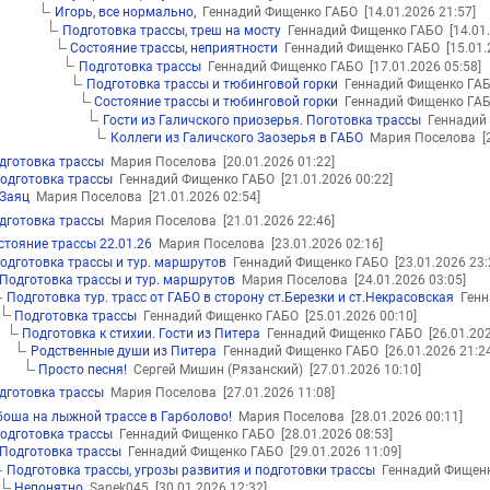
Игорь, все нормально,
Геннадий Фищенко ГАБО
[14.01.2026 21:57]
Подготовка трассы, треш на мосту
Геннадий Фищенко ГАБО
[14.01
Состояние трассы, неприятности
Геннадий Фищенко ГАБО
[15.01
Подготовка трассы
Геннадий Фищенко ГАБО
[17.01.2026 05:58]
Подготовка трассы и тюбинговой горки
Геннадий Фищенко Г
Состояние трассы и тюбинговой горки
Геннадий Фищенко Г
Гости из Галичского приозерья. Поготовка трассы
Геннадий
Коллеги из Галичского Заозерья в ГАБО
Мария Поселова
[
дготовка трассы
Мария Поселова
[20.01.2026 01:22]
одготовка трассы
Геннадий Фищенко ГАБО
[21.01.2026 00:22]
Заяц
Мария Поселова
[21.01.2026 02:54]
дготовка трассы
Мария Поселова
[21.01.2026 22:46]
стояние трассы 22.01.26
Мария Поселова
[23.01.2026 02:16]
одготовка трассы и тур. маршрутов
Геннадий Фищенко ГАБО
[23.01.2026 23:
Подготовка трассы и тур. маршрутов
Мария Поселова
[24.01.2026 03:05]
Подготовка тур. трасс от ГАБО в сторону ст.Березки и ст.Некрасовская
Генн
Подготовка трассы
Геннадий Фищенко ГАБО
[25.01.2026 00:10]
Подготовка к стихии. Гости из Питера
Геннадий Фищенко ГАБО
[26.01.20
Родственные души из Питера
Геннадий Фищенко ГАБО
[26.01.2026 21:2
Просто песня!
Сергей Мишин (Рязанский)
[27.01.2026 10:10]
дготовка трассы
Мария Поселова
[27.01.2026 11:08]
боша на лыжной трассе в Гарболово!
Мария Поселова
[28.01.2026 00:11]
одготовка трассы
Геннадий Фищенко ГАБО
[28.01.2026 08:53]
Подготовка трассы
Геннадий Фищенко ГАБО
[29.01.2026 11:09]
Подготовка трассы, угрозы развития и подготовки трассы
Геннадий Фищен
Непонятно
Sanek045
[30.01.2026 12:32]