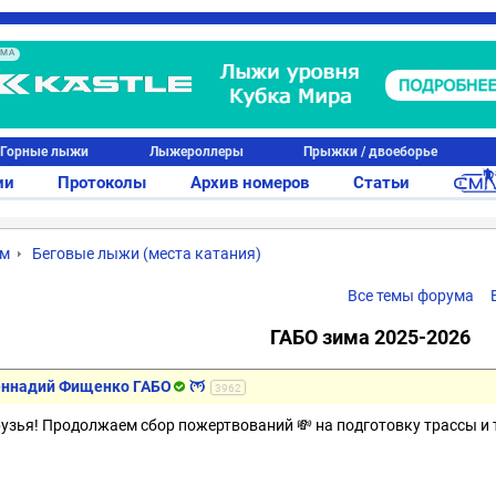
АМА
Горные лыжи
Лыжероллеры
Прыжки / двоеборье
ии
Протоколы
Архив номеров
Статьи
ум
Беговые лыжи (места катания)
Все темы форума
ГАБО зима 2025-2026
еннадий Фищенко ГАБО
3962
рузья! Продолжаем сбор пожертвований 💸 на подготовку трассы и т