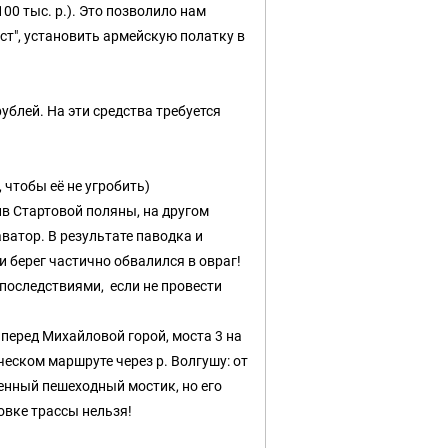
00 тыс. р.). Это позволило нам
ст", установить армейскую полатку в
блей. На эти средства требуется
 чтобы её не угробить)
в Стартовой поляны, на другом
аватор. В результате паводка и
 берег частично обвалился в овраг!
последствиями, если не провести
 перед Михайловой горой, моста 3 на
еском маршруте через р. Волгушу: от
енный пешеходный мостик, но его
овке трассы нельзя!