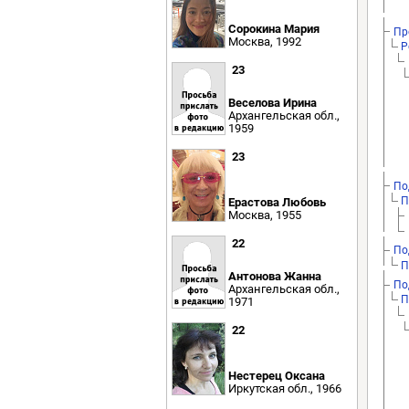
Сорокина Мария
Пр
Москва, 1992
Р
23
Веселова Ирина
Архангельская обл.,
1959
23
По
П
Ерастова Любовь
Москва, 1955
22
По
П
Антонова Жанна
По
Архангельская обл.,
П
1971
22
Нестерец Оксана
Иркутская обл., 1966