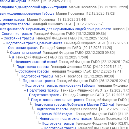
лебом не корми
Rudson
[12.12.2025 20:33]
вещание в Дмитровской администрации
Мария Поселова
[12.12.2025 12:29]
вая модернизированная Габоша
Мария Поселова
[12.12.2025 13:02]
стояние трассы
Мария Поселова
[13.12.2025 21:44]
одготовка трассы
Геннадий Фищенко ГАБО
[13.12.2025 22:57]
Для фанатов⛷️ нормально, для нормальных людей пока рановато
Rudson
[
Состояние трассы
Геннадий Фищенко ГАБО
[15.12.2025 09:36]
Состояние трассы
Геннадий Фищенко ГАБО
[16.12.2025 15:36]
Подготовка трассы, ремонт моста
Геннадий Фищенко ГАБО
[18.12.2025 1
Состояние трассы
Геннадий Фищенко ГАБО
[20.12.2025 11:20]
Сезон начинается!
Геннадий Фищенко ГАБО
[22.12.2025 09:30]
я
Геннадий Фищенко ГАБО
[22.12.2025 17:40]
Начинаем лыжный сезон!
Геннадий Фищенко ГАБО
[22.12.2025 17:4
Подготовка трассы
Геннадий Фищенко ГАБО
[24.12.2025 13:42]
Состояние трассы
Геннадий Фищенко ГАБО
[24.12.2025 19:41]
Подготовка трассы
Мария Поселова
[25.12.2025 00:30]
Подготовка трассы
Геннадий Фищенко ГАБО
[26.12.2025 22:41]
Подготовка трассы, тестирование Габоши
Геннадий Фищенко
Подготовка трассы
Геннадий Фищенко ГАБО
[27.12.2025 17:
Подготовка трассы
Геннадий Фищенко ГАБО
[28.12.2025 15
Подготовка и состояние трассы
Геннадий Фищенко ГАБО
Подготовка трассы Любитель и Мастер (12,5 км)
Геннади
Подготовка трассы
Мария Поселова
[31.12.2025 03:29]
С Новым 2026 годом
Геннадий Фищенко ГАБО
[31.12
Новогодняя подготовка трассы
Мария Поселова
[01
Подготовка трассы
Геннадий Фищенко ГАБО
[02.01
Подготовка трассы
Геннадий Фищенко ГАБО
[02.0