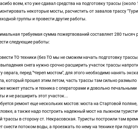
пасибо всем, кто уже сдавал средства на подготовку трассы (около 1
монтировать некоторые мосты, расчистить от завалов трассу "Тури
 входной группы и провести другие работы.
нимальная требуемая сумма пожертвований составляет 280 тысяч ру
ести следующие работы:
овести ТО техники (без ТО мы не сможем начать подготовку трассы,
 выпадения снега нужно срочно расширить участок трассы напроти
гу оврага, перед "Череп мостом", для этого необходимо нанять экск
па, который прошел этим летом, часть трассы там сильно размыло и
 же может упасть и техника с операторами и довольно печальными 
ты и не расширить этот участок...
ебуется ремонт еще нескольких мостов: моста на Стартовой поляне,
тловке, а также надо построить надежный мост на лыжном туристич
й трассы в сторону ст. Некрасовская. Туристы построили там врем
т снести потоком воды, а проезжать по нему на технике при подгот