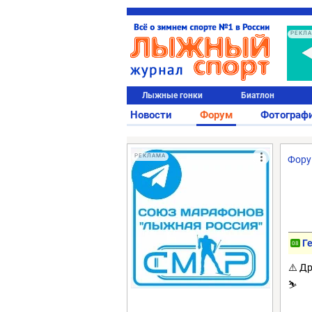
РЕКЛ
Лыжные гонки
Биатлон
Новости
Форум
Фотограф
РЕКЛАМА
Фор
Г
08
⚠️ Д
⛷