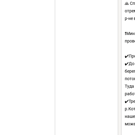
🙏 С
отре
р-не
❗️Ми
пров
✔️Пр
✔️До
бере
пото
Туда
рабо
✔️Тр
р.Ко
наше
може