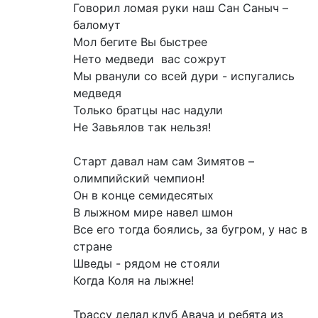
Говорил ломая руки наш Сан Саныч –
баломут
Мол бегите Вы быстрее
Нето медведи вас сожрут
Мы рванули со всей дури - испугались
медведя
Только братцы нас надули
Не Завьялов так нельзя!
Старт давал нам сам Зимятов –
олимпийский чемпион!
Он в конце семидесятых
В лыжном мире навел шмон
Все его тогда боялись, за бугром, у нас в
стране
Шведы - рядом не стояли
Когда Коля на лыжне!
Трассу делал клуб Авача и ребята из