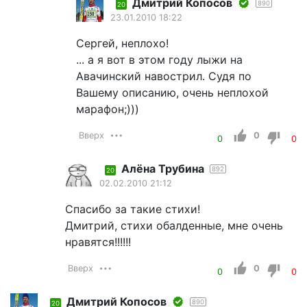
Дмитрий Копосов
890
20
23.01.2010 18:22
Сергей, неплохо!
... а я вот в этом году лыжи на
Авачинский навострил. Судя по
Вашему описанию, очень неплохой
марафон;)))
Вверх
0
0
0
Алёна Трубина
892
20
02.02.2010 21:12
Спасибо за такие стихи!
Дмитрий, стихи обалденные, мне очень
нравятся!!!!!!
Вверх
0
0
0
Дмитрий Копосов
890
20