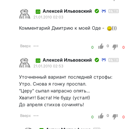
Алексей Ильвовский
27880
23
21.01.2010 02:03
Комментарий Дмитрию к моей Оде -
)))
Вверх
0
0
0
Алексей Ильвовский
27880
23
21.01.2010 02:53
Уточненный вариант последней строфы:
Утро. Снова я гонку проспал.
"Церу" сыпал напрасно опять...
Хватит! Баста! Не буду (устал!)
До апреля стихов сочинять!
Вверх
0
0
0