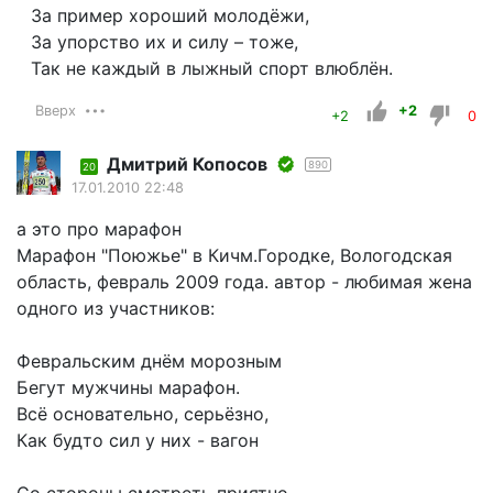
За пример хороший молодёжи,
За упорство их и силу – тоже,
Так не каждый в лыжный спорт влюблён.
Вверх
+2
+2
0
Дмитрий Копосов
890
20
17.01.2010 22:48
а это про марафон
Марафон "Поюжье" в Кичм.Городке, Вологодская
область, февраль 2009 года. автор - любимая жена
одного из участников:
Февральским днём морозным
Бегут мужчины марафон.
Всё основательно, серьёзно,
Как будто сил у них - вагон