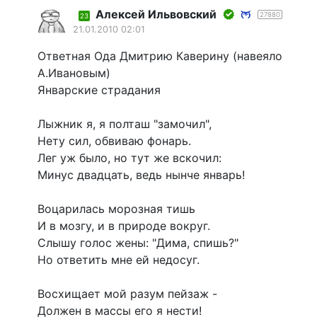
Алексей Ильвовский
27880
23
21.01.2010 02:01
Ответная Ода Дмитрию Каверину (навеяло
А.Ивановым)
Январские страдания
Лыжник я, я полташ "замочил",
Нету сил, обвиваю фонарь.
Лег уж было, но тут же вскочил:
Минус двадцать, ведь нынче январь!
Воцарилась морозная тишь
И в мозгу, и в природе вокруг.
Слышу голос жены: "Дима, спишь?"
Но ответить мне ей недосуг.
Восхищает мой разум пейзаж -
Должен в массы его я нести!