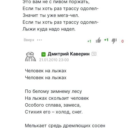
Это вам не с пивом поржать,
Если ты хоть раз трассу одолел-
Значит ты уже мега-чел.
Если ты хоть раз трассу одолел-
Лыжи куда надо надел.
Вверх
+1
+1
0
Дмитрий Каверин
10
16
21.01.2010 23:00
Человек на лыжах
Человек на лыжах
По белому зимнему лесу
На лыжах скользит человек
Особого сплава, замеса,
Стихия его – холод, снег.
Мелькает средь дремлющих сосен