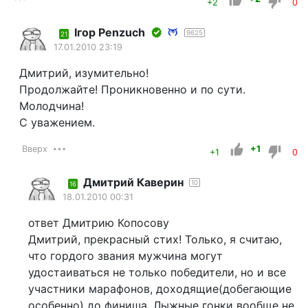
+2
0
Iгор Penzuch
9625
21
17.01.2010 23:19
Дмитрий, изумительно!
Продолжайте! Проникновенно и по сути.
Молодчина!
С уважением.
Вверх
+1
+1
0
Дмитрий Каверин
10
16
18.01.2010 00:31
ответ Дмитрию Копосову
Дмитрий, прекрасный стих! Только, я считаю,
что гордого звания мужчина могут
удостаиваться не только победители, но и все
участники марафонов, доходящие(добегающие
особенно) до финиша. Лыжные гонки вообще не