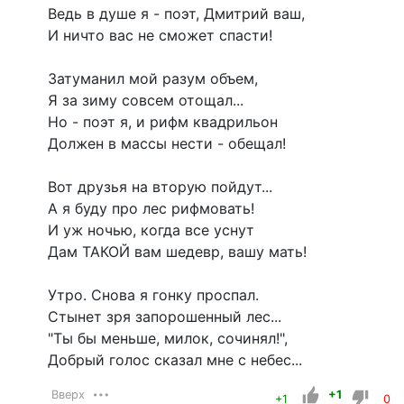
Ведь в душе я - поэт, Дмитрий ваш,
И ничто вас не сможет спасти!
Затуманил мой разум объем,
Я за зиму совсем отощал...
Но - поэт я, и рифм квадрильон
Должен в массы нести - обещал!
Вот друзья на вторую пойдут...
А я буду про лес рифмовать!
И уж ночью, когда все уснут
Дам ТАКОЙ вам шедевр, вашу мать!
Утро. Снова я гонку проспал.
Стынет зря запорошенный лес...
"Ты бы меньше, милок, сочинял!",
Добрый голос сказал мне с небес...
Вверх
+1
+1
0