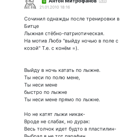
Антон Митрофанов
283
18
21.01.2010 18:16
Сочинил однажды после тренировки в
Битце
Лыжная стёбно-патриотическая.
На мотив Любэ "выйду ночью в поле с
козой" Т.е. с конём =).
Выйду в ночь катать по лыжне.
Ты неси по полю мене,
Ты неси мене
быстро по лыжне
Ты неси мене прямо по лыжне.
Но не катят лыжи никак-
Вроде не слабак, но дурак:
Весь толчок идет будто в пластилин-
Выбрал я не тот парафин.