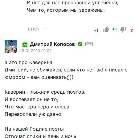
И нет для нас прекрасней увлеченья,
Чем то, которым мы заражены.
Вверх
+1
+1
0
Дмитрий Копосов
890
20
19.01.2010 01:07
а это про Каверина
Дмитрий, не обижайся, если что не так! я писал с
юмором - вам оценивать;)))
Каверин – лыжник средь поэтов.
И воспевает он не то,
Что мастера пера и слова
Перевоспели уж давно.
На нашей Родине поэты
Строчат стихи и день и ночь