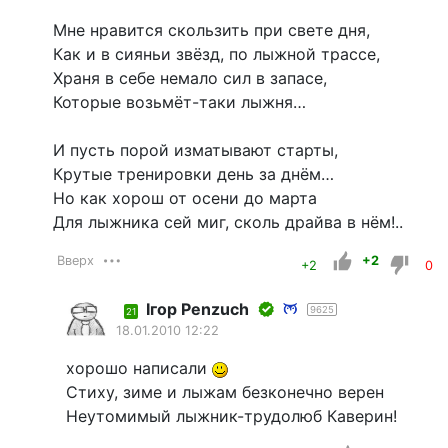
Мне нравится скользить при свете дня,
Как и в сияньи звёзд, по лыжной трассе,
Храня в себе немало сил в запасе,
Которые возьмёт-таки лыжня…
И пусть порой изматывают старты,
Крутые тренировки день за днём…
Но как хорош от осени до марта
Для лыжника сей миг, сколь драйва в нём!..
Вверх
+2
+2
0
Iгор Penzuch
9625
21
18.01.2010 12:22
хорошо написали
Стиху, зиме и лыжам безконечно верен
Неутомимый лыжник-трудолюб Каверин!