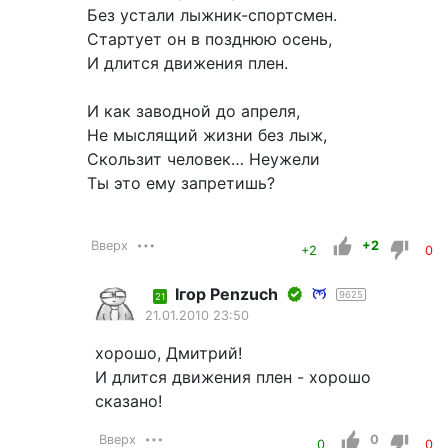
Без устали лыжник-спортсмен.
Стартует он в позднюю осень,
И длится движения плен.
И как заводной до апреля,
Не мыслящий жизни без лыж,
Скользит человек… Неужели
Ты это ему запретишь?
Вверх
+2
+2
0
Iгор Penzuch
9625
21
21.01.2010 23:50
хорошо, Дмитрий!
И длится движения плен - хорошо
сказано!
Вверх
0
0
0