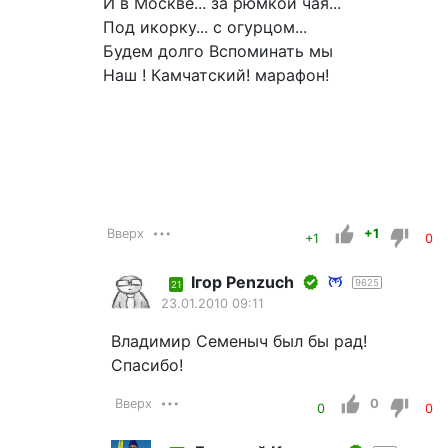
И в Москве... за рюмкой чая...
Под икорку... с огурцом...
Будем долго Вспоминать мы
Наш ! Камчатский! марафон!
Вверх
+1
+1
0
Iгор Penzuch
9625
21
23.01.2010 09:11
Владимир Семеныч был бы рад!
Спасибо!
Вверх
0
0
0