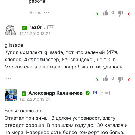
работе
Вверх
0
0
0
raz0r .
148
20
12.12.2010 18:28
glissade
Купил комплект glissade, тот что зеленый (47%
хлопок, 47%полиэстер, 8% спандекс), но т.к. в
Москве снега еще мало попробывать не удалось.
0
0
0
Александр Калиничев
11035
17
12.12.2010 19:21
Белье неплохое
Откатал три зимы. В целом устраивает, влагу
отводит хорошо. В прошлом году до -30 катался и
не мерз. Наверное есть более комфортное белье.