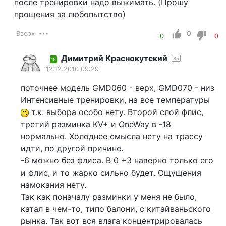
после тренировки надо выжимать. (Прошу
прощения за любопытство)
Вверх
0
0
0
Димитрий Краснокутский
85
16
12.12.2010 09:29
поточнее модель GMD060 - верх, GMD070 - низ
Интенсивные тренировки, на все температуры
т.к. выбора особо нету. Второй слой флис,
третий разминка КV+ и OneWay в -18
нормально. Холоднее смысла нету на трассу
идти, по другой причине.
-6 можно без флиса. В 0 +3 наверно только его
и флис, и то жарко сильно будет. Ощущения
намокания нету.
Так как поначалу разминки у меня не было,
катал в чем-то, типо балони, с китайваньского
рынка. Так вот вся влага концентрировалась