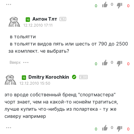
0
0
0
Антон Тлт
162
16
12.12.2010 17:11
в тольятти
в тольятти видов пять или шесть от 790 до 2500
за комплект. че выбрать?
Вверх
0
0
0
Dmitry Korochkin
1803
16
12.12.2010 15:50
это вроде собственный бренд "спортмастера"
чорт знает, чем на какой-то нонейм тратиться,
лучше купить что-нибудь из полартека - ту же
сиверу например
0
0
0