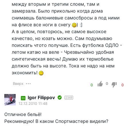
между вторым и третим слоем, там и
замерзала. Было прикольно когда дома
снимаешь балониевые самосбросы а под ними
на флисе все ноги в снегу
) :]
А в целом, повторюсь, не самое высокое
качество, но юзать можно. Сам подумываю
поискать чтото получше. Есть футболка ОДЛО -
летом катаю на веле - Чрезвычайно удобная
синтетическая весчь! Думаю их термобелье
должно быть на высоте. Тока не надо на нем
экономить!
Вверх
0
0
0
Igor Filippov
2349
20
12.12.2010 11:48
Отличное бельё!
Рекомендую! В каком Спортмастере видели?