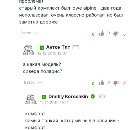
проблема)
старый комплект был lowe alpine - два года
использовал, очень классно работал, но был
заметно дороже
Вверх
0
0
0
Антон Тлт
162
16
12.12.2010 19:07
а какая модель?
сивера поларис?
Вверх
0
0
0
Dmitry Korochkin
1803
16
12.12.2010 19:11
комфорт
самый тонкий, который был в наличии -
комфорт