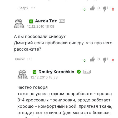
Вверх
0
0
0
Антон Тлт
162
16
12.12.2010 18:08
А вы пробовали сиверу?
Дмитрий если пробовали сиверу, что про него
расскажите?
Вверх
0
0
0
Dmitry Korochkin
1803
16
12.12.2010 18:33
честно говоря
тоже не успел толком попробовать - провел
3-4 кроссовых тренировки, вроде работает
хорошо - комфортный крой, приятная ткань,
отводит пот отлично (для меня это большая