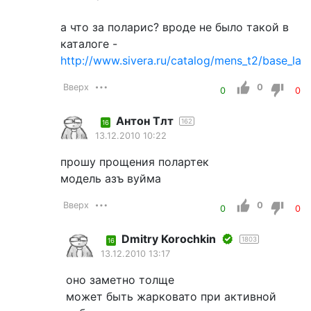
а что за поларис? вроде не было такой в
каталоге -
http://www.sivera.ru/catalog/mens_t2/base_laye
Вверх
0
0
0
Антон Тлт
162
16
13.12.2010 10:22
прошу прощения полартек
модель азъ вуйма
Вверх
0
0
0
Dmitry Korochkin
1803
16
13.12.2010 13:17
оно заметно толще
может быть жарковато при активной