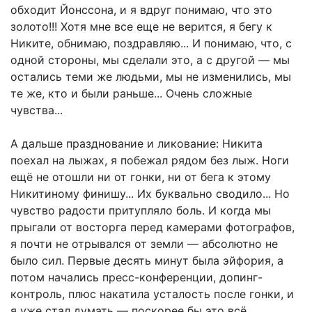
обходит Йонссона, и я вдруг понимаю, что это
золото!!! Хотя мне все еще не верится, я бегу к
Никите, обнимаю, поздравляю... И понимаю, что, с
одной стороны, мы сделали это, а с другой — мы
остались теми же людьми, мы не изменились, мы
те же, кто и были раньше... Очень сложные
чувства...
А дальше празднование и ликование: Никита
поехал на лыжах, я побежал рядом без лыж. Ноги
ещё не отошли ни от гонки, ни от бега к этому
Никитиному финишу... Их буквально сводило... Но
чувство радости притупляло боль. И когда мы
прыгали от восторга перед камерами фотографов,
я почти не отрывался от земли — абсолютно не
было сил. Первые десять минут была эйфория, а
потом начались пресс-конференции, допинг-
контроль, плюс накатила усталость после гонки, и
я уже стал думать — поскорее бы это всё