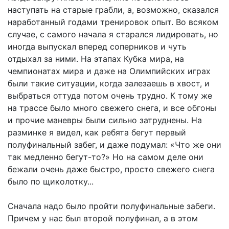
наступать на старые грабли, а, возможно, сказался
наработанный годами тренировок опыт. Во всяком
случае, с самого начала я старал­ся лидировать, но
иногда выпускал вперед со­перников и чуть
отдыхал за ними. На этапах Кубка мира, на
чемпионатах мира и даже на Олимпийских играх
были такие си­туации, когда залезаешь в хвост, и
выбраться оттуда потом очень трудно. К тому же
на трассе было много свежего снега, и все обгоны
и прочие маневры были сильно затруднены. На
разминке я видел, как ребята бегут первый
полуфинальный забег, и даже подумал: «Что же они
так медленно бегут-то?» Но на самом деле они
бежали очень даже быстро, просто све­жего снега
было по щиколотку...
Сначала надо было пройти полуфинальные забеги.
Причем у нас был второй полуфинал, а в этом