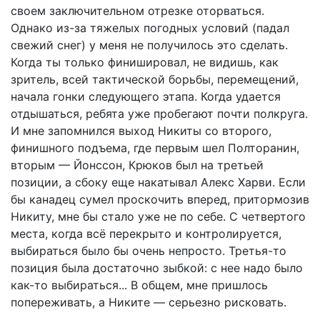
своем заключительном отрезке оторваться.
Однако из-за тяжелых погодных условий (падал
свежий снег) у меня не получилось это сделать.
Когда ты только финишировал, не видишь, как
зритель, всей тактической борьбы, перемещений,
начала гонки следующего этапа. Когда удается
отдышаться, ребята уже пробегают почти полкруга.
И мне запомнился выход Никиты со второго,
финишного подъема, где первым шел Полторанин,
вторым — Йонссон, Крюков был на третьей
позиции, а сбоку еще накатывал Алекс Харви. Если
бы канадец сумел проскочить вперед, притормозив
Никиту, мне бы стало уже не по себе. С четвертого
места, когда всё перекрыто и контролируется,
выбираться было бы очень непросто. Третья-то
позиция была достаточно зыбкой: с нее надо было
как-то выбираться... В общем, мне пришлось
попере­жи­вать, а Никите — серьезно рисковать.