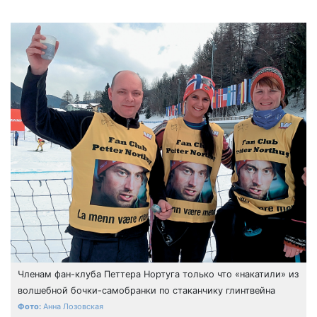
Членам фан-клуба Петтера Нортуга только что «накатили» из
волшебной бочки-самобранки по стаканчику глинтвейна
Анна Лозовская