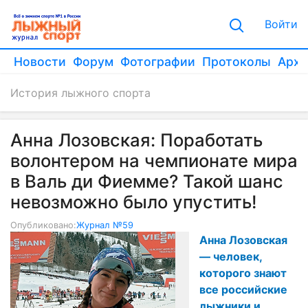
Войти
Новости
Форум
Фотографии
Протоколы
Архи
История лыжного спорта
Анна Лозовская: Поработать
волонтером на чемпионате мира
в Валь ди Фиемме? Такой шанс
невозможно было упустить!
Опубликовано:
Журнал №59
Анна Лозовская
— человек,
которого знают
все российские
лыжники и