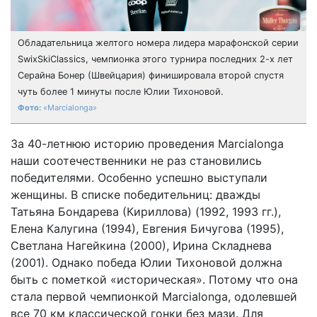
Обладательница желтого номера лидера марафонской серии
SwixSkiClassics, чемпионка этого турнира последних 2-х лет
Серайна Бонер (Швейцария) финишировала второй спустя
чуть более 1 минуты после Юлии Тихоновой.
«Marcialonga»
За 40-летнюю историю проведения Marcialonga
наши соотечественники не раз становились
победителями. Особенно успешно выступали
женщины. В списке победительниц: дважды
Татьяна Бондарева (Кириллова) (1992, 1993 гг.),
Елена Калугина (1994), Евгения Бичугова (1995),
Светлана Нагейкина (2000), Ирина Складнева
(2001). Однако победа Юлии Тихоновой должна
быть с пометкой «историческая». Потому что она
стала первой чемпионкой Marcialonga, одолевшей
все 70 км классической гонки без мази. Для