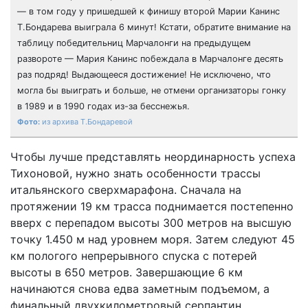
— в том году у пришедшей к финишу второй Марии Канинс
Т.Бондарева выиграла 6 минут! Кстати, обратите внимание на
таблицу победительниц Марчалонги на предыдущем
развороте — Мария Канинс побеждала в Марчалонге десять
раз подряд! Выдающееся достижение! Не исключено, что
могла бы выиграть и больше, не отмени организаторы гонку
в 1989 и в 1990 годах из-за бесснежья.
из архива Т.Бондаревой
Чтобы лучше представлять неординарность успеха
Тихоновой, нужно знать особенности трассы
итальянского сверхмарафона. Сначала на
протяжении 19 км трасса поднимается постепенно
вверх с перепадом высоты 300 метров на высшую
точку 1.450 м над уровнем моря. Затем следуют 45
км пологого непрерывного спуска с потерей
высоты в 650 метров. Завершающие 6 км
начинаются снова едва заметным подъемом, а
финальный двухкилометровый серпантин