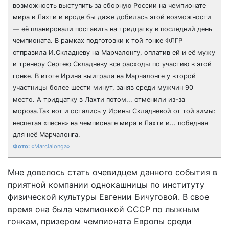
возможность выступить за сборную России на чемпионате
мира в Лахти и вроде бы даже добилась этой возможности
— её планировали поставить на тридцатку в последний день
чемпионата. В рамках подготовки к той гонке ФЛГР
отправила И.Складневу на Марчалонгу, оплатив ей и её мужу
и тренеру Сергею Складневу все расходы по участию в этой
гонке. В итоге Ирина выиграла на Марчалонге у второй
участницы более шести минут, заняв среди мужчин 90
место. А тридцатку в Лахти потом... отменили из-за
мороза.Так вот и остались у Ирины Складневой от той зимы:
неспетая «песня» на чемпионате мира в Лахти и... победная
для неё Марчалонга.
«Marcialonga»
Мне довелось стать очевидцем данного события в
приятной компании однокашницы по институту
физической культуры Евгении Бичуговой. В свое
время она была чемпионкой СССР по лыжным
гонкам, призером чемпионата Европы среди