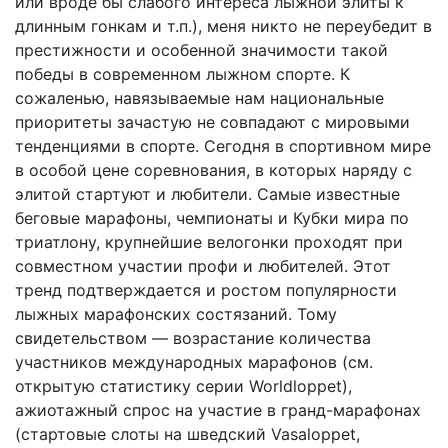
или вроде бы слабого интереса лыжной элиты к
длинным гонкам и т.п.), меня никто не переубедит в
престижности и особенной значимости такой
победы в современном лыжном спорте. К
сожаленью, навязываемые нам национальные
приоритеты зачастую не совпадают с мировыми
тенденциями в спорте. Сегодня в спортивном мире
в особой цене соревнования, в которых наряду с
элитой стартуют и любители. Самые известные
беговые марафоны, чемпионаты и Кубки мира по
триатлону, крупнейшие велогонки проходят при
совместном участии профи и любителей. Этот
тренд подтверждается и ростом популярности
лыжных марафонских состязаний. Тому
свидетельством — возрастание количества
участников международных марафонов (см.
открытую статистику серии Worldloppet),
ажиотажный спрос на участие в гранд-марафонах
(стартовые слоты на шведский Vasaloppet,