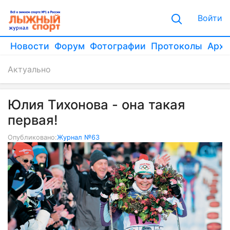
Войти
Новости
Форум
Фотографии
Протоколы
Архи
Актуально
Юлия Тихонова - она такая
первая!
Опубликовано:
Журнал №63