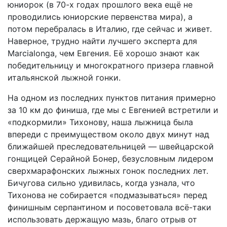
юниорок (в 70-х годах прошлого века ещё не
проводились юниорские первенства мира), а
потом перебралась в Италию, где сейчас и живет.
Наверное, трудно найти лучшего эксперта для
Marcialonga, чем Евгения. Её хорошо знают как
победительницу и многократного призера главной
итальянской лыжной гонки.
На одном из последних пунктов питания примерно
за 10 км до финиша, где мы с Евгенией встретили и
«подкормили» Тихонову, наша лыжница была
впереди с преимуществом около двух минут над
ближайшей преследовательницей — швейцарской
гонщицей Серайной Бонер, безусловным лидером
сверхмарафонских лыжных гонок последних лет.
Бичугова сильно удивилась, когда узнала, что
Тихонова не собирается «подмазываться» перед
финишным серпантином и посоветовала всё-таки
использовать держащую мазь, благо отрыв от