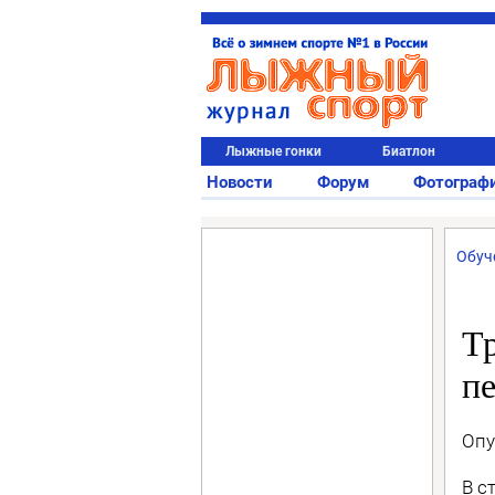
Лыжные гонки
Биатлон
Новости
Форум
Фотограф
Обуч
Тр
п
Опу
В с