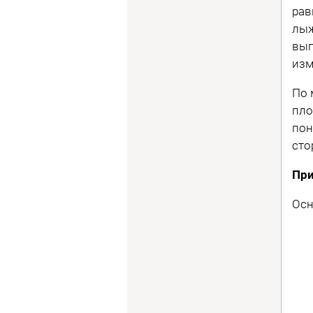
рав
лыж
вып
изм
По 
пло
пон
сто
При
Осн