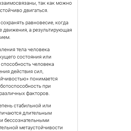
взаимосвязаны, так как можно
стойчиво двигаться.
сохранять равновесие, когда
е движения, а результирующая
нием.
вления тела человека
кущего состояния или
 способность человека
ния действия сил,
ойчивостью» понимается
аботоспособность при
 различных факторов.
тепень стабильной или
тличаются длительным
к и бессознательными
тельной метаустойчивости