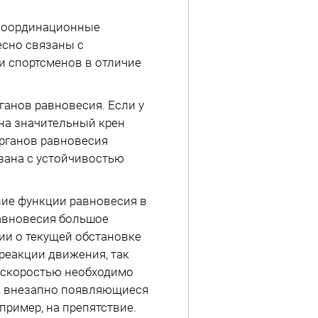
 Координационные
есно связаны с
 спортсменов в отличие
анов равновесия. Если у
на значительный крен
органов равновесия
зана с устойчивостью
ние функции равновесия в
равновесия большое
ии о текущей обстановке
реакции движения, так
 скоростью необходимо
и внезапно появляющиеся
пример, на препятствие.