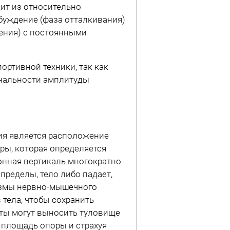
ит из относительно
буждение (фаза отталкивания)
ения) с постоянными
ортивной техники, так как
ональности амплитуды
ия является расположение
ры, которая определяется
онная вертикаль многократно
пределы, тело либо падает,
измы нервно-мышечного
тела, чтобы сохранить
сты могут выносить туловище
 площадь опоры и страхуя