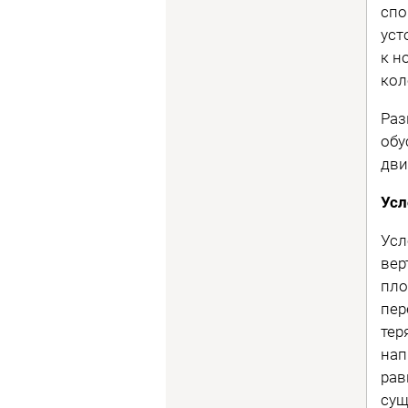
спо
уст
к н
кол
Раз
обу
дви
Усл
Усл
вер
пло
пер
тер
нап
рав
сущ