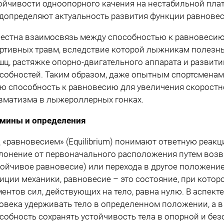
ойчивости одноопорного качения на нестабильной пл
допределяют актуальность развития функции равновес
естна взаимосвязь между способностью к равновесию
ртивных травм, вследствие которой лыжникам полезн
ц, растяжке опорно-двигательного аппарата и разви
собностей. Таким образом, даже опытным спортсмена
ю способность к равновесию для увеличения скоростн
вматизма в лыжероллерных гонках.
мины и определения
 «равновесием» (Equilibrium) понимают ответную реакц
лонение от первоначального расположения путем возв
тойчивое равновесие) или перехода в другое положение
иции механики, равновесие – это состояние, при котор
ентов сил, действующих на тело, равна нулю. В аспекте
овека удерживать тело в определенном положении, а в 
собность сохранять устойчивость тела в опорной и бе