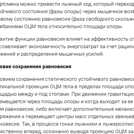
ртсмена можно привести лыжный ход, который переход
ойчивого состояния (фазы опоры) через мышечное воз
овому состоянию равновесия (фаза свободного скольж
ебаниями ОЦМ тела относительно площади опоры.
витие функции равновесия влияет на эффективность сп
славливает экономичность энергозатрат за счет раци
жений и распределения мышечных усилий.
овие сохранения равновесия
овием сохранения статического устойчивого равновес
тикальной проекции ОЦМ тела в пределах площади опо
щадью между и под стопами. При движении гравитаци
емещается через площадь опоры и когда выходит за ее 
яя равновесие, либо включает дополнительные механ
ряжения и перемещает центры масс отдельных звеньев 
новесие. Так, в процессе гонки лыжники и лыжеролли
ественно вперед, осознанно выводя проекцию ОЦМ за