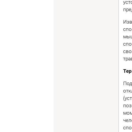
уст
пре
Изв
спо
мыш
спо
сво
тра
Тер
Под
отк
(ус
поз
мом
чел
спо