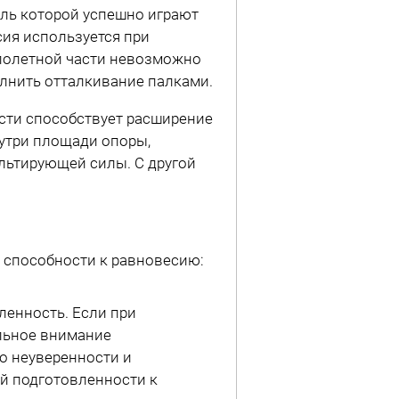
ль которой успешно играют
ия используется при
 полетной части невозможно
лнить отталкивание палками.
сти способствует расширение
утри площади опоры,
льтирующей силы. С другой
 способности к равновесию:
ленность. Если при
льное внимание
во неуверенности и
й подготовленности к