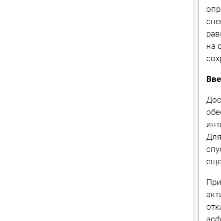
опр
спе
рав
на 
сох
Вве
Дос
обе
инт
Для
спу
еще
При
акт
отк
асф