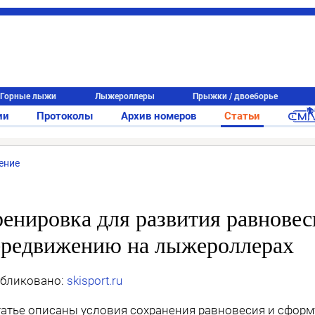
Горные лыжи
Лыжероллеры
Прыжки / двоеборье
ии
Протоколы
Архив номеров
Статьи
ение
енировка для развития равновес
ередвижению на лыжероллерах
бликовано:
skisport.ru
татье описаны условия сохранения равновесия и сфор