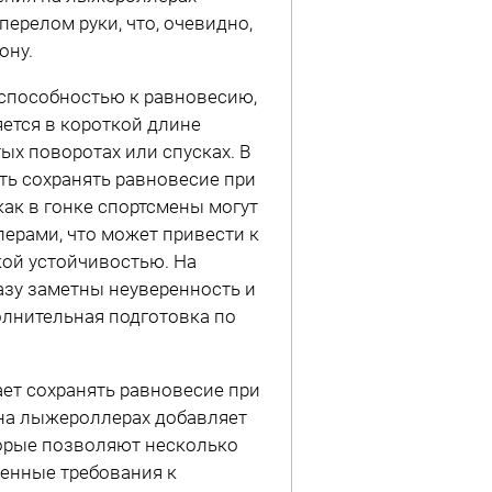
ерелом руки, что, очевидно,
ону.
способностью к равновесию,
ется в короткой длине
ых поворотах или спусках. В
ь сохранять равновесие при
как в гонке спортсмены могут
ерами, что может привести к
кой устойчивостью. На
азу заметны неуверенность и
олнительная подготовка по
ет сохранять равновесие при
на лыжероллерах добавляет
торые позволяют несколько
енные требования к