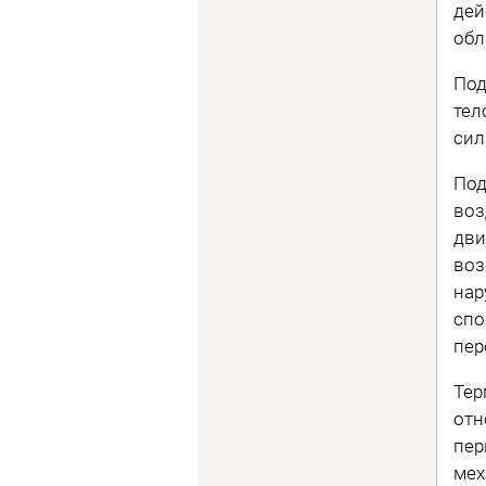
дей
обл
Под
тел
сил
Под
воз
дви
воз
нар
спо
пер
Тер
отн
пер
мех