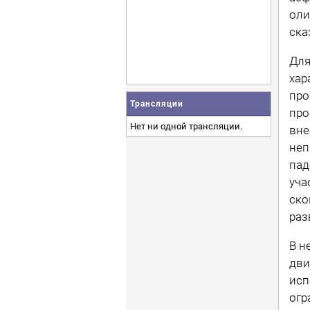
оли
ска
Для
хар
про
Трансляции
про
Нет ни одной трансляции.
вне
неп
пад
уча
ско
раз
В н
дви
исп
огр