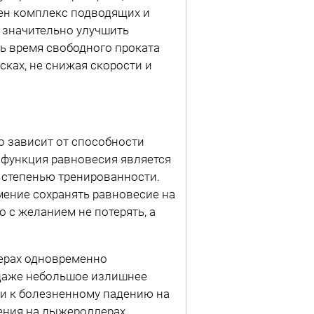
ен комплекс подводящих и
 значительно улучшить
ь время свободного проката
сках, не снижая скорости и
 зависит от способности
 функция равновесия является
 степенью тренированности.
ение сохранять равновесие на
о с желанием не потерять, а
ерах одновременно
даже небольшое излишнее
ти к болезненному падению на
дения на лыжероллерах