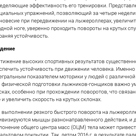
еделяющие эффективность его тренировки. Представл
циальных упражнений, позволяющий за четыре недели
новесие при передвижении на лыжероллерах, увеличит
одной ноге, уверенно проходить повороты на крутых спу
раняя устойчивость.
дение
тижение высоких спортивных результатов существенно
спечить устойчивость при движении человека. Именно
егральным показателем моторики у людей с различной
 физической подготовки лыжников-гонщиков важно ум
сках, особенно при прохождении поворотов, что связан
 и увеличить скорость на крутых склонах.
 выполнении резкого быстрого поворота на лыжеролл
ивизируются мышцы разнонаправленного действия, и 
лонение общего центра масс (ОЦМ) тела может привес
альтовом покрытии. Так, летом 2016 г. в результате па