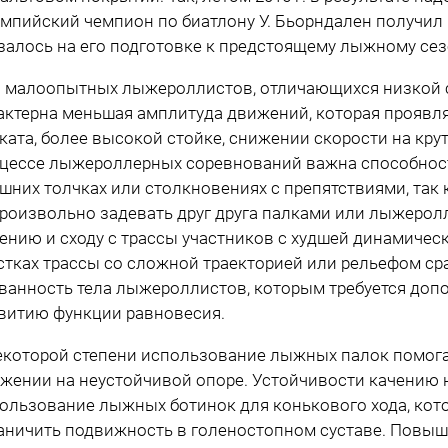
мпийский чемпион по биатлону У. Бьорндален получил п
залось на его подготовке к предстоящему лыжному сез
 малоопытных лыжероллистов, отличающихся низкой 
актерна меньшая амплитуда движений, которая проявля
ката, более высокой стойке, снижении скорости на крут
цессе лыжероллерных соревнований важна способност
шних толчках или столкновениях с препятствиями, так 
роизвольно задевать друг друга палками или лыжеролл
ению и сходу с трассы участников с худшей динамичес
стках трассы со сложной траекторией или рельефом ср
ванность тела лыжероллистов, которым требуется доп
витию функции равновесия.
екоторой степени использование лыжных палок помога
жении на неустойчивой опоре. Устойчивости качению 
ользование лыжных ботинок для конькового хода, ко
аничить подвижность в голеностопном суставе. Повыш