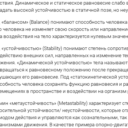
ствия. Динамическое и статическое равновесие слабо 
адать высокой устойчивостью в статичной позе, но неу
 «балансом» (Balance) понимают способность человека 
о человека не изменяет свою скорость или направлени
а воздействия на тело характеризуется нулевым значе
 «устойчивостью» (Stability) понимают степень сопроти
действию внешних сил, направленных на изменение те
жения. «Динамической устойчивостью» тела называют
вращаться к равновесному положению после прекраще
ушающих его равновесие. Под «статокинетической уст
собность человека сохранять функцию равновесия и р
емещениях в пространстве и воздействии на организм
мин «метаустойчивость» (Metastability) характеризует с
осительной устойчивости/ неустойчивости, которые о
иодом действия и управляются как сознательными, та
анизмами движения. В качестве примера опорно-двига