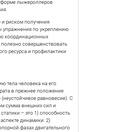
атформе лыжероллеров
ия.
 и риском получения
ы упражнения по укреплению
тию координационных
м полезно совершенствовать
ого ресурса и профилактики
ию тела человека на его
рата в прежнее положение
 (неустойчивое равновесие). С
ом сумма внешних сил и
 статики – это 1) способность
аспекте динамики: 2)
зопорной фазах двигательного