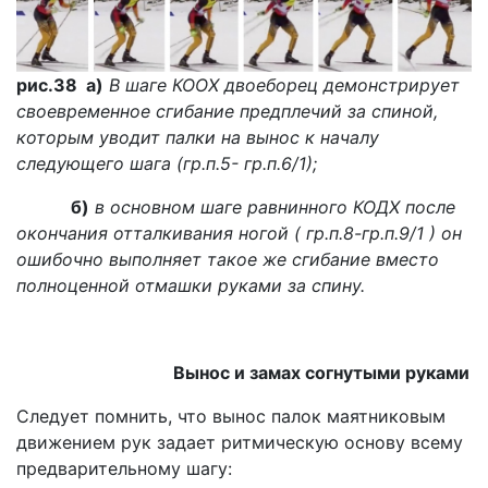
рис.38 а)
В шаге КООХ двоеборец демонстрирует
своевременное сгибание предплечий за спиной,
которым уводит палки на вынос к началу
следующего шага (гр.п.5- гр.п.6/1);
б)
в основном шаге равнинного КОДХ после
окончания отталкивания ногой ( гр.п.8-гр.п.9/1 ) он
ошибочно выполняет такое же сгибание вместо
полноценной отмашки руками за спину.
Вынос и замах согнутыми руками
Следует помнить, что вынос палок маятниковым
движением рук задает ритмическую основу всему
предварительному шагу: