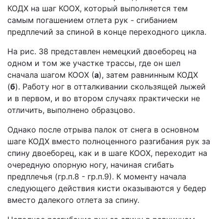
КОДХ на шаг КООХ, который выполняется тем
самым погашением отлета рук - сгибанием
предплечий за спиной в конце переходного цикла.
На рис. 38 представлен немецкий двоеборец на
одном и том же участке трассы, где он шел
сначала шагом КООХ (
а
), затем равнинным КОДХ
(
б
). Работу ног в отталкивании скользящей лыжей
и в первом, и во втором случаях практически не
отличить, выполнено образцово.
Однако после отрыва палок от снега в основном
шаге КОДХ вместо полноценного разгибания рук за
спину двоеборец, как и в шаге КООХ, переходит на
очередную опорную ногу, начиная сгибать
предплечья (гр.п.8 - гр.п.9). К моменту начала
следующего действия кисти оказываются у бедер
вместо далекого отлета за спину.