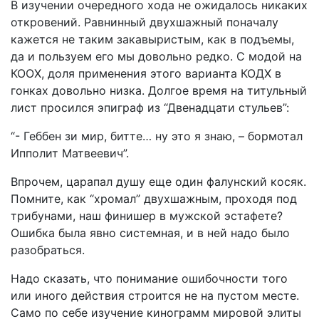
В изучении очередного хода не ожидалось никаких
откровений. Равнинный двухшажный поначалу
кажется не таким закавыристым, как в подъемы,
да и пользуем его мы довольно редко. С модой на
КООХ, доля применения этого варианта КОДХ в
гонках довольно низка. Долгое время на титульный
лист просился эпиграф из “Двенадцати стульев”:
“- Геббен зи мир, битте… ну это я знаю, – бормотал
Ипполит Матвеевич”.
Впрочем, царапал душу еще один фалунский косяк.
Помните, как “хромал” двухшажным, проходя под
трибунами, наш финишер в мужской эстафете?
Ошибка была явно системная, и в ней надо было
разобраться.
Надо сказать, что понимание ошибочности того
или иного действия строится не на пустом месте.
Само по себе изучение кинограмм мировой элиты