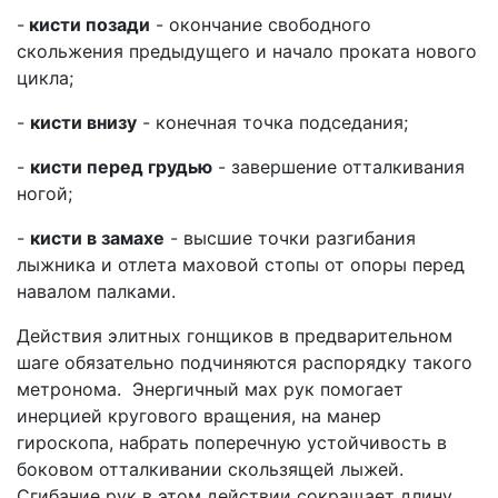
-
кисти позади
- окончание свободного
скольжения предыдущего и начало проката нового
цикла;
-
кисти внизу
- конечная точка подседания;
-
кисти перед грудью
- завершение отталкивания
ногой;
-
кисти в замахе
- высшие точки разгибания
лыжника и отлета маховой стопы от опоры перед
навалом палками.
Действия элитных гонщиков в предварительном
шаге обязательно подчиняются распорядку такого
метронома. Энергичный мах рук помогает
инерцией кругового вращения, на манер
гироскопа, набрать поперечную устойчивость в
боковом отталкивании скользящей лыжей.
Сгибание рук в этом действии сокращает длину