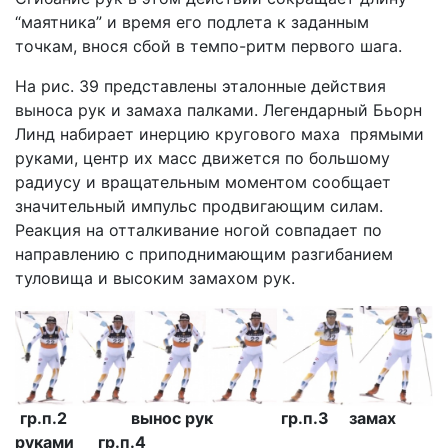
“маятника” и время его подлета к заданным
точкам, внося сбой в темпо-ритм первого шага.
На рис. 39 представлены эталонные действия
выноса рук и замаха палками. Легендарный Бьорн
Линд набирает инерцию кругового маха прямыми
руками, центр их масс движется по большому
радиусу и вращательным моментом сообщает
значительный импульс продвигающим силам.
Реакция на отталкивание ногой совпадает по
направлению с приподнимающим разгибанием
туловища и высоким замахом рук.
гр.п.2 вынос рук гр.п.3 замах
руками гр.п.4