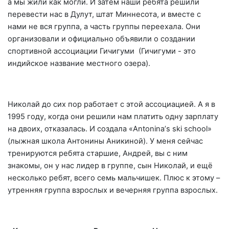
а мы жили как могли. И затем наши ребята решили
перевести нас в Дулут, штат Миннесота, и вместе с
нами не вся группа, а часть группы переехала. Они
организовали и официально объявили о создании
спортивной ассоциации Гичигуми (Гичигуми - это
индийское название местного озера).
Николай до сих пор работает с этой ассоциацией. А я в
1995 году, когда они решили нам платить одну зарплату
на двоих, отказалась. И создала «
Antonina
’
s
ski
school
»
(лыжная школа Антонины Аникиной). У меня сейчас
тренируются ребята старшие, Андрей, вы с ним
знакомы, он у нас лидер в группе, сын Николай, и ещё
несколько ребят, всего семь мальчишек. Плюс к этому –
утренняя группа взрослых и вечерняя группа взрослых.