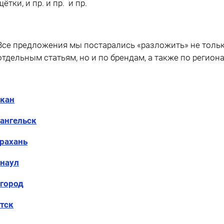
щётки, и пр. и пр. и пр.
Все предложения мы постарались «разложить» не только
отдельным статьям, но и по брендам, а также по регион
кан
ангельск
рахань
наул
город
тск