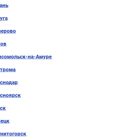
ань
уга
мерово
ров
сомольск-на-Амуре
строма
снодар
сноярск
ск
пецк
нитогорск