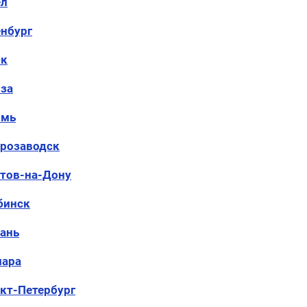
ел
нбург
ск
за
рмь
розаводск
тов-на-Дону
бинск
ань
мара
кт-Петербург