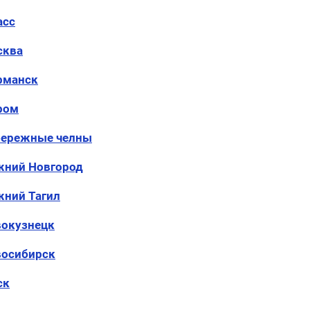
асс
сква
рманск
ром
бережные челны
ний Новгород
ний Тагил
окузнецк
осибирск
ск