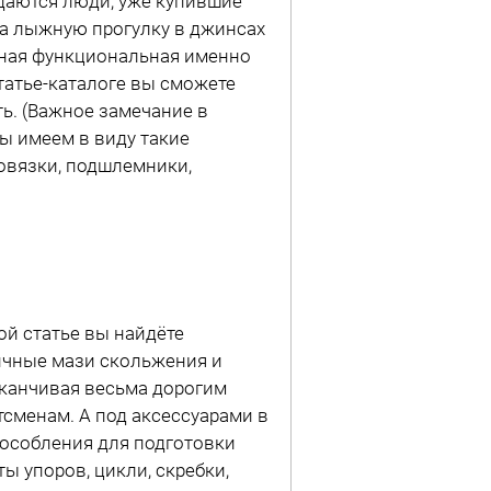
даются люди, уже купившие
на лыжную прогулку в джинсах
венная функциональная именно
статье-каталоге вы сможете
ть. (Важное замечание в
ы имеем в виду такие
повязки, подшлемники,
ой статье вы найдёте
ичные мази скольжения и
аканчивая весьма дорогим
тсменам.
А под аксессуарами в
особления для подготовки
ы упоров, цикли, скребки,