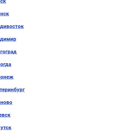
ск
нск
дивосток
адимир
гоград
огда
ронеж
теринбург
аново
евск
утск