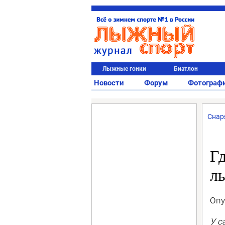
Лыжные гонки
Биатлон
Новости
Форум
Фотограф
Снар
Г
л
Опу
У с