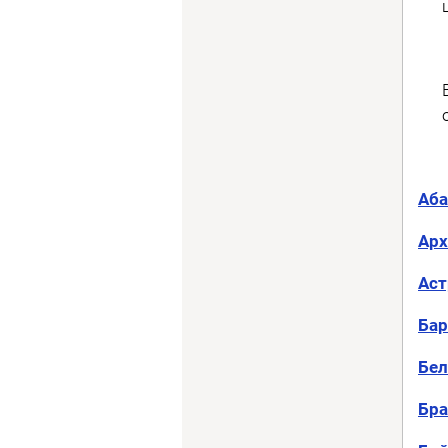
Аба
Арх
Аст
Бар
Бел
Бра