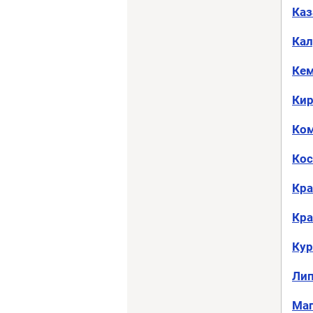
Каз
Кал
Ке
Ки
Ком
Ко
Кра
Кра
Кур
Ли
Маг