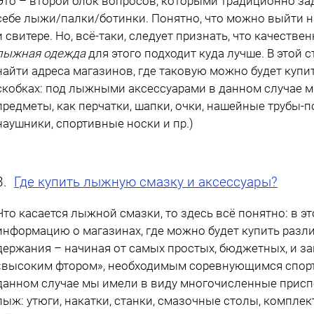
Это – второй блок вопросов, которыми традиционно за
себе лыжи/палки/ботинки. Понятно, что можно выйти 
и свитере. Но, всё-таки, следует признать, что качест
лыжная одежда
для этого подходит куда лучше. В этой 
найти адреса магазинов, где таковую можно будет купи
скобках: под лыжными аксессуарами в данном случае м
предметы, как перчатки, шапки, очки, нашейные трубы-
наушники, спортивные носки и пр.)
3.
Где купить лыжную смазку и аксессуары?
Что касается лыжной смазки, то здесь всё понятно: в эт
информацию о магазинах, где можно будет купить разл
держания – начиная
от
самых простых, бюджетных, и з
«высоким фтором», необходимым соревнующимся спор
данном случае мы имели в виду многочисленные присп
лыж: утюги, накатки, станки, смазочные столы, комплект