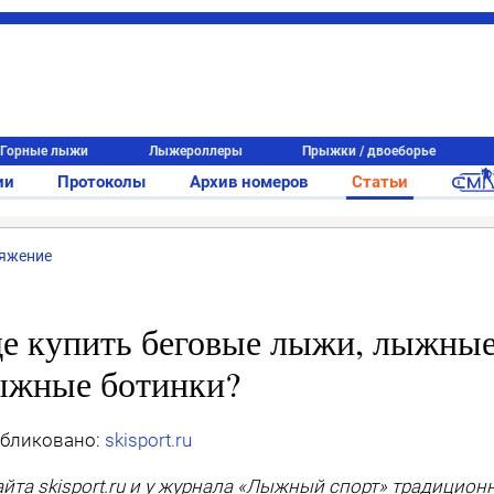
Горные лыжи
Лыжероллеры
Прыжки / двоеборье
ии
Протоколы
Архив номеров
Статьи
яжение
де купить беговые лыжи, лыжные
ыжные ботинки?
бликовано:
skisport.ru
айта
skisport
.
ru
и у журнала «Лыжный спорт» традиционн