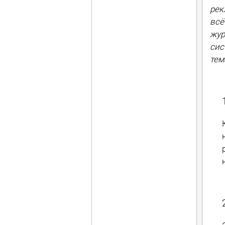
рек
всё
жур
сис
тем