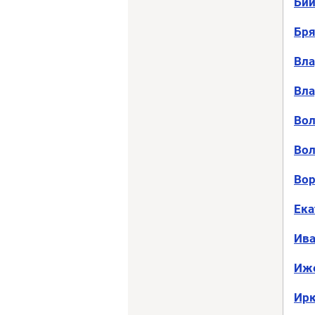
Бий
Бря
Вла
Вл
Вол
Вол
Во
Ека
Ив
Иж
Ирк