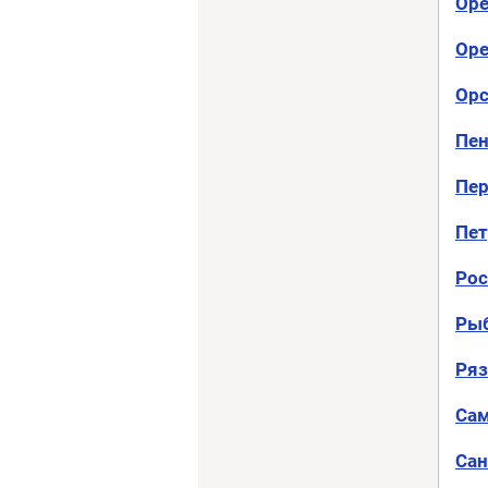
Ор
Оре
Ор
Пен
Пе
Пет
Рос
Ры
Ряз
Са
Сан