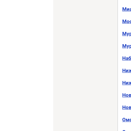
Ми
Мо
Му
Му
На
Ниж
Ниж
Нов
Нов
Ом