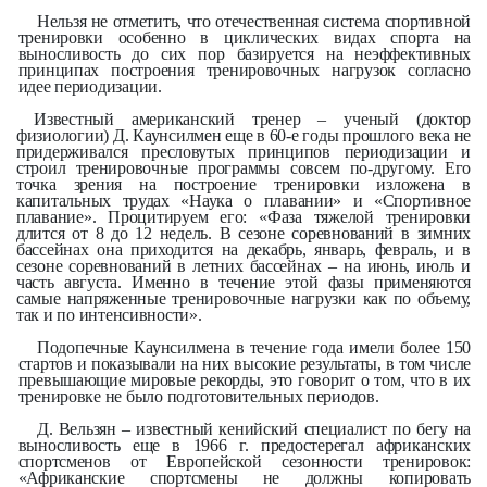
Нельзя не отметить, что отечественная система спортивной
тренировки особенно в циклических видах спорта на
выносливость до сих пор базируется на неэффективных
принципах построения тренировочных нагрузок согласно
идее периодизации.
Известный американский тренер – ученый (доктор
физиологии) Д. Каунсилмен еще в 60-е годы прошлого века не
придерживался пресловутых принципов периодизации и
строил тренировочные программы совсем по-другому. Его
точка зрения на построение тренировки изложена в
капитальных трудах «Наука о плавании» и «Спортивное
плавание». Процитируем его: «Фаза тяжелой тренировки
длится от 8 до 12 недель. В сезоне соревнований в зимних
бассейнах она приходится на декабрь, январь, февраль, и в
сезоне соревнований в летних бассейнах – на июнь, июль и
часть августа. Именно в течение этой фазы применяются
самые напряженные тренировочные нагрузки как по объему,
так и по интенсивности».
Подопечные Каунсилмена в течение года имели более 150
стартов и показывали на них высокие результаты, в том числе
превышающие мировые рекорды, это говорит о том, что в их
тренировке не было подготовительных периодов.
Д. Вельзян – известный кенийский специалист по бегу на
выносливость еще в 1966 г. предостерегал африканских
спортсменов от Европейской сезонности тренировок:
«Африканские спортсмены не должны копировать