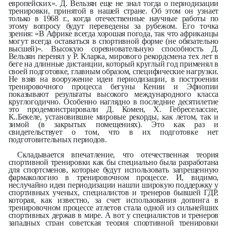
европейских». Д. Вельзян еще не знал тогда о периодизации
тренировки, принятой в нашей стране. Об этом он узнает
только в 1968 г., когда отечественные научные работы по
этому вопросу будут переведены за рубежом. Его точка
зрения: «В Африке всегда хорошая погода, так что африканцы
могут всегда оставаться в спортивной форме (не обязательно
высшей)». Высокую соревновательную способность Д.
Вельзян перенял у Р. Кларка, мирового рекордсмена тех лет в
беге на длинные дистанции, который круглый год применял в
своей подготовке, главным образом, специфические нагрузки.
Не взяв на вооружение идеи периодизации, в построении
тренировочного процесса бегуны Кении и Эфиопии
показывают результаты высокого международного класса
круглогодично. Особенно наглядно в последние десятилетие
это продемонстрировали Д. Комен, Х. Гебреселассие,
К..Бекеле, установившие мировые рекорды, как летом, так и
зимой (в закрытых помещениях). Это как раз и
свидетельствует о том, что в их подготовке нет
подготовительных периодов.
Складывается впечатление, что отечественная теория
спортивной тренировки как бы специально была разработана
для спортсменов, которые будут использовать запрещенную
фармакологию в тренировочном процессе. И, видимо,
неслучайно идеи периодизации нашли широкую поддержку у
спортивных ученых, специалистов и тренеров бывшей ГДР,
которая, как известно, за счет использования допинга в
тренировочном процессе атлетов стала одной из сильнейших
спортивных держав в мире. А вот у специалистов и тренеров
западных стран советская теория спортивной тренировки