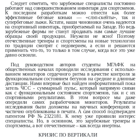
Следует отметить, что зарубежные специалис­
ты постоянно
работают над совершенс­
твованием инвентаря для спортсменов.
К последним разработкам можно от­
нести как более
эффективные беговые
коньки — «слэп-скейты», так и
c
упербеговые лыжи. Кстати, наши чиновники очень надеются
на спортивный инвентарь, приобретаемый на Западе. Но ведь
зарубежные фирмы не станут продавать нам самые лучшие
образцы своей продукции. Неужели не ясно! Поэтому
отечественные тренеры
и спортсмены на новые технологии
по традиции смотрят с недоверием, а
если и решаются
применить что-то,
то только в том случае, когда все это
уже
давно освоили.
Под руководством авторов студенты
МГАФК на
общественных началах проводили исследования с использо­
ванием мониторов сердечного ритма
в качестве контроля за
функциональ­
ным состоянием бегунов на средние
и длинные
дистанции. Нами впервые
был найден информативный пока­
затель ЧСС - суммарный пульс,
который напрямую связан
как с функ­
циональным состоянием спортсменов,
так и с их
спортивными результатами.
В этом вопросе мы даже
опередили самих разработчиков мониторов. Ре­
зультаты
исследования были доложены
на научных конференциях и
частично опубликованы в печати. А сам способ
подтвержден
патентом РФ №2322181. К нему
уже проявили интерес
специалисты.
Но, в основном, это зарубежные тренеры и
спортсмены, а вот отечественные – как всегда инертны.
КРИЗИС ПО ВЕРТИКАЛИ