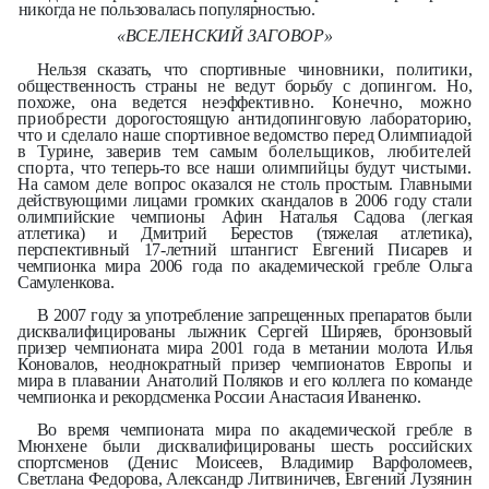
никогда не пользовалась популярностью.
«ВСЕЛЕНСКИЙ ЗАГОВОР»
Нельзя сказать, что спортивные чи­
новники, политики,
общественность
страны не ведут борьбу с допингом.
Но,
похоже, она ведется неэффек­
тивно. Конечно, можно
приобре­
сти дорогостоящую антидопинговую
лабораторию,
что и сделало наше
спортивное ведомство перед Олим­
пиадой
в Турине, заверив тем самым
болельщиков, любителей
спорта,
что теперь-то все наши олимпийцы
будут чистыми.
На самом деле во­
прос оказался не столь простым.
Главными
действующими лицами громких скандалов в 2006 году стали
олимпийские чемпионы Афин Наталья Садова (легкая
атлетика) и Дмитрий Берестов (тяжелая атлетика),
перспективный 17-летний штангист Евгений Писарев и
чемпионка мира 2006 года по академической гребле Ольга
Самуленкова.
В 2007 году за употребление запрещенных препаратов были
дисквалифицированы лыжник Сергей Ширяев, бронзовый
призер чемпионата мира 2001 года в метании молота Илья
Коновалов, неоднократный призер чемпионатов Европы и
мира в плавании Анатолий Поляков и его коллега по команде
чемпионка и рекордсменка России Анастасия Иваненко.
Во время чемпионата мира по академической гребле в
Мюнхене были дисквалифицированы шесть российских
спортсменов (Денис Моисеев, Владимир Варфоломеев,
Светлана Федорова, Александр Литвиничев, Евгений Лузянин