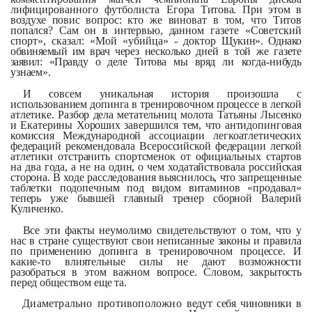
лифицированного футболиста Егора
Титова. При этом в
воздухе повис
вопрос: кто же виноват в том,
что
Титов
попался? Сам он в интервью,
данном газете «Советский
спорт»,
сказал: «Мой «убийца» - доктор
Щукин». Однако
обвиняемый им врач
через несколько дней в той же газете
заявил: «Правду о деле Титова мы вряд
ли когда-нибудь
узнаем».
И совсем уникальная история произошла с
использованием допинга в тренировочном процессе в легкой
атлетике. Разбор дела метательниц молота Татьяны Лысенко
и Екатерины Хороших завершился тем, что антидопинговая
комиссия Международной ассоциации легкоатлетических
федераций рекомендовала Всероссийской федерации легкой
атлетики отстранить спортсменок от официальных стартов
на два года, а не на один, о чем ходатайствовала российская
сторона. В ходе расследования выяснилось, что запрещенные
таблетки подопечным под видом витаминов «продавал»
теперь уже бывшей главный тренер сборной Валерий
Куличенко.
Все эти факты неумолимо свидетельствуют о том, что у
нас в стране существуют свои неписанные законы и правила
по применению допинга в тренировочном процессе. И
какие-то влиятельные силы не дают возможности
разобраться в этом важном вопросе. Словом, закрытость
перед обществом еще та.
Диаметрально противоположно
ведут себя чиновники в