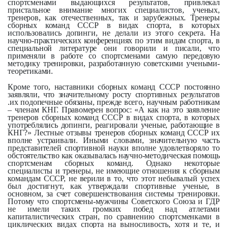
спортсменами выдающихся результатов, привлекал
пристальное внимание многих специалистов, ученых,
тренеров, как отечественных, так и зарубежных. Тренеры
сборных команд СССР в видах спорта, в которых
использовались допинги, не делали из этого секрета. На
научно-практических конференциях по этим видам спорта, в
специальной литературе они говорили и писали, что
применяли в работе со спортсменами самую передовую
методику тренировки, разработанную советскими учеными-
теоретиками.
Кроме того, наставники сборных команд СССР постоянно
заявляли, что значительному росту спортивных результатов
.их подопечные обязаны, прежде всего, научным работникам
– членам КНГ. Правомерен вопрос: «А как на это заявление
тренеров сборных команд СССР в видах спорта, в которых
употреблялись допинги, реагировали ученые, работающие в
КНГ?» Лестные отзывы тренеров сборных команд СССР их
вполне устраивали. Иными словами, значительную часть
представителей спортивной науки вполне удовлетворяло то
обстоятельство как оказывалась научно-методическая помощь
спортсменам сборных команд. Однако некоторые
специалисты и тренеры, не имеющие отношения к сборным
командам СССР, не верили в то, что этот небывалый успех
был достигнут, как утверждали спортивные ученые, в
основном, за счет совершенствования системы тренировки.
Потому что спортсмены-мужчины Советского Союза и ГДР
не имели таких громких побед над атлетами
капиталистических стран, по сравнению спортсменками в
циклических видах спорта на выносливость, хотя и те, и