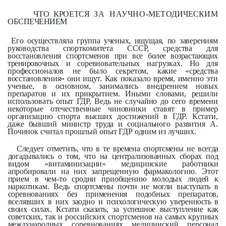
ЧТО КРОЕТСЯ
ЗА НАУЧНО-
МЕТОДИЧЕСКИМ
ОБ
СПЕЧЕНИЕМ
Его осуществляла группа ученых,
ищущая, по заверениям
руководства
спорткомитета СССР, средства для
восстановления спортсменов при все
более возрастающих
тренировочных и
соревновательных нагрузках. Но для
профессионалов не было секретом,
какие «средства
восстановления» они
ищут. Как показало время, именно эти
ученые, в основном, занимались внедрением новых
препаратов и их прикрытием. Иными словами, решили
использовать опыт ГДР, Ведь не случайно до сего времени
некоторые отечественные чиновники ставят в пример
организацию спорта высших достижений в ГДР. Кстати,
даже бывший министр труда и социального развития А.
Починок считал прошлый опыт ГДР одним из лучших.
Следует отметить, что в те времена
спортсмены не всегда
догадывались о
том, что на централизованных сборах
под
видом «витаминизации» медицин­ские работники
апробировали на них
запрещенную фармакологию. Этот
прием в чем-то сродни приобщению молодых людей к
наркотикам. Ведь
спортсмены почти не могли выступать
в
соревнованиях без применения по­добных препаратов,
вселявших в них заодно и психологическую уверен­
ность в
своих силах. Кстати сказать, за
успешное выступление как
советских,
так и российских спортсменов на
самых крупных
международных со­
ревнованиях медицинский персонал