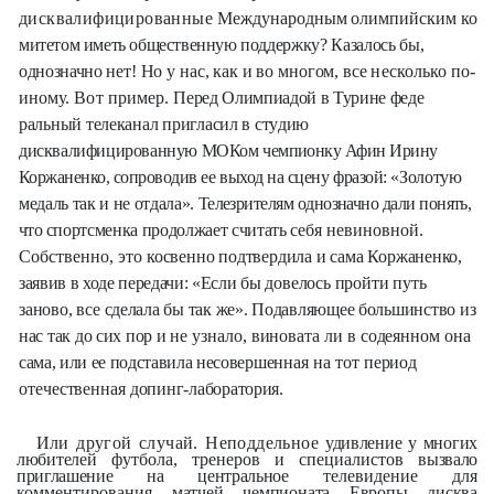
дисквалифицированные
Международным олимпийским ко­
митетом иметь общественную
поддержку? Казалось бы,
однозначно
нет! Но у нас, как и во многом, все
несколько по-
иному. Вот пример.
Перед Олимпиадой в Турине феде­
ральный телеканал пригласил в сту­
дию
дисквалифицированную МОКом
чемпионку Афин Ирину
Коржаненко,
сопроводив ее выход на сцену фразой:
«Золотую
медаль так и не отдала».
Телезрителям однозначно дали понять,
что
спортсменка продолжает считать
себя невиновной.
Собственно,
это
косвенно подтвердила и сама Коржане
нко,
заявив в ходе передачи: «Если
бы довелось пройти путь
заново, все
сделала бы так же». Подавляющее большинство из
нас так до сих пор и
не узнало, виновата ли в содеянном о
на
сама, или ее подставила несовер­
шенная на тот период
отечественная
допинг-лаборатория.
Или другой случай. Неподдельное
удивление у многих
любителей
футбола, тренеров и специалистов
вызвало
приглашение на центральное
телевидение для
комментирования
матчей чемпионата Европы дисква­