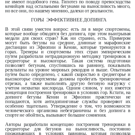
не имеют подобного гена. Гипотез по поводу превосходства
кенийцев над остальными бегунами на выносливость много,
но все они, по нашему мнению, далеки от реальности.
ГОРЫ ЭФФЕКТИВНЕЕ ДОПИНГА
В этой связи уместен вопрос: есть ли в мире спортсмены,
которые вообще обходятся без допинга, при этом выигрывая
медали для своих стран? Как ни странно, есть. Примером
могут быть бегуны на средние, длинные и марафонские
дистанции из Эфиопии и Кении, которые тренируются в
горах. Тренеры и спортсмены этих стран эмпирическим
путем разработали нетрадиционную методику тренировок в
среднегорье и высокогорье. Такая система подготовки
позволяет бегунам, спустившись на равнину, показывать
результаты на уровне мировых рекордов и выше. Опытным
путем было определено, с какой скоростью в среднегорье и
высокогорье спортсмены должны пробегать тренировочные
отрезки, а также выполнять другую беговую нагрузку с
учетом нехватки кислорода. Одним словом, у них имеется
концепция построения тренировки в условиях гор. Кстати, на
допинге бегуны Кении и Эфиопии практически не
попадаются, хотя антидопинговые службы проверяют их
особенно тщательно. Утверждение о том, что возможности
человеческого организма небезграничны и без допинга в
спорте не обойтись, вызывают большие сомнения.
Авторы разработали концепцию построения тренировки в
среднегорье для бегунов на выносливость, постоянно
проживающих в условиях равнины, которая позволяла