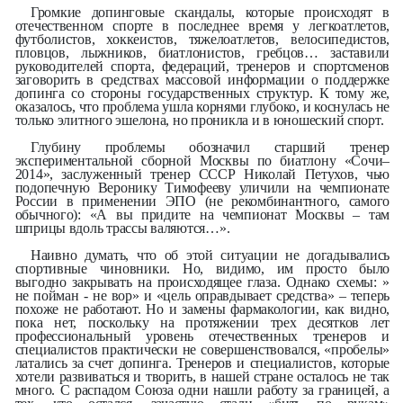
Громкие допинговые скандалы, которые происходят в
отечественном спорте в последнее время у легкоатлетов,
футболистов, хоккеистов, тяжелоатлетов, велосипедистов,
пловцов, лыжников, биатлонистов, гребцов… заставили
руководителей спорта, федераций, тренеров и спортсменов
заговорить в средствах массовой информации о поддержке
допинга со стороны государственных структур. К тому же,
оказалось, что проблема ушла корнями глубоко, и коснулась не
только элитного эшелона, но проникла и в юношеский спорт.
Глубину проблемы обозначил старший тренер
экспериментальной сборной Москвы по биатлону «Сочи–
2014», заслуженный тренер СССР Николай Петухов, чью
подопечную Веронику Тимофееву уличили на чемпионате
России в применении ЭПО (не рекомбинантного, самого
обычного): «А вы придите на чемпионат Москвы – там
шприцы вдоль трассы валяются…».
Наивно думать, что об этой ситуации не догадывались
спортивные чиновники. Но, видимо, им просто было
выгодно закрывать на происходящее глаза. Однако схемы: »
не пойман - не вор» и «цель оправдывает средства» – теперь
похоже не работают. Но и замены фармакологии, как видно,
пока нет, поскольку на протяжении трех десятков лет
профессиональный уровень отечественных тренеров и
специалистов практически не совершенствовался, «пробелы»
латались за счет допинга. Тренеров и специалистов, которые
хотели развиваться и творить, в нашей стране осталось не так
много. С распадом Союза одни нашли работу за границей, а