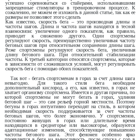
успешно соревноваться со стайерами, использовавшими
запрещенные стимуляторы в тренировочном процессе. К
сожалению, не можем ее изложить в данной статье, так как ее
размеры не позволяют этого сделать
Как известно, скорость бега – это производная длины и
частоты шагов. Длина и частота шагов находятся в тесной
взаимосвязи: увеличение одного показателя, как правило,
приводит к снижению другого. Одни спортсмены
регулируют скорость, преимущественно увеличивая частоту
беговых шагов при относительном сохранении длины шага.
Реже спортсмены регулируют скорость бега, увеличивая
длину бегового шага. При относительной стабилизации
частоты. К третьей категории относятся спортсмены, которые
в зависимости от сложившихся условий, могут регулировать
скорость бега с помощью обоих показателей.
Так вот - бегать спортсменам в горах за счет длины шага
невыгодно. Для такого стиля бега необходим
дополнительный кислород, а его, как известно, в горах не
хватает организму спортсмена. Имеется и другая причина, по
которой спортсмены не могут бегать в горах, удлиняя
беговой шаг – это сам рельеф горной местности. Поэтому
бегуны в горах интуитивно переходят на стиль, в котором
необходимая скорость поддерживается за счет частоты
беговых шагов, что более экономично. У спортсменов,
постоянно живущих в горах или длительное время
находящихся в среднегорье или высокогорье, образуются
адаптационные изменения, способствующие повышению
частоты бегового шага. Этот феномен особенно ярко
проявляется в беге на выносливость, после спуска с гор в