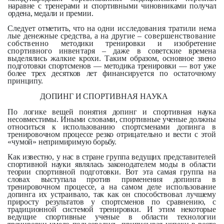
наравне с тренерами и спортивными
чиновниками получал
ордена, медали
и премии.
Следует отметить, что
на
одни исследования тратили нема­
лые денежные средства, а на другие
– совершенствование
собственно
методики тренировки и изобретение
спортивного инвентаря – даже в
советские времена
выделялись жал­кие крохи. Таким образом, основное
звено
подготовки спортсменов — ме­тодика тренировки — вот уже
более
трех десятков лет финансируется по
остаточному
принципу.
ДОПИНГ И СПОРТИВНАЯ НАУКА
По логике вещей понятия допинг и спортивная наука
несовместимы. Иными словами, спортивные ученые должны
относиться к использованию спортсменами допинга в
тренировочном процессе резко отрицательно и вести с этой
«чумой» непримиримую борьбу.
Как известно, у нас в стране группа ведущих представителей
спортивной науки являлась законодателем моды в области
теории спортивной подготовки. Вот эта самая группа на
словах выступала против применения допинга в
тренировочном процессе, а на самом деле использование
допинга их устраивало, так как он способствовал лучшему
приросту результатов у спортсменов по сравнению, с
традиционной системой тренировки. И этим некоторые
ведущие спортивные ученые в области технологии