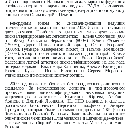
и Иван Подшивалов). Напомни, что международная федерация
гребного спорта за нарушения кодекса ВАДА фактически
отправила в отставку отечественную федерацию по этому виду
спорта перед Олимпиадой в Пекине.
Рекордным годом по дисквалификации ведущих
отечественных легкоатлетов стал год 2008. Их оказалось около
двух десятков. Наиболее скандальным стало дело о семи
дисквалифицированных легкоатлетках – Елене Соболевой (800
и 1500м), Светланы Черкасовой (800м), Юлии Фоменко
(1500м), Дарье Пищальниковой (диск), Ольге Егоровой
(5000м), Гульнаре Ханафеевой (молот) и Татьяне Томашовой
(1500м), которые обвинялись в подмене допинг-проб. Кроме
того, антидопинговая комиссия и бюро Всероссийской
федерации легкой атлетики дисквалифицировали на два года
пятерых ходоков – Владимира Канайкина, Алексея Воеводина,
Виктора Бураева, Игоря Ерохина и Сергея Морозова,
уличенных в применении эритропоэтина.
2009 год также не обошелся без грандиозных допинговых
скандалов. За использование допинга в тренировочном
процессе были дисквалифицированы несколько ведущих
«стреляющих лыжников» - Екатерина Юрьева, Альбина
Ахатова и Дмитрий Ярошенко. На ЭПО попались и еще два
российских биатлониста: Вероника Тимофеева и Андрей
Прокунин, которые были дисквалифицированы СБР (Союз
биатлонистов России). В лыжах были пойманы на допинге
олимпийские чемпионы Юлия Чепалова и Евгений Дементьев,
а также члены сборной команды Наталья Матвеева и Нина
Рысина.