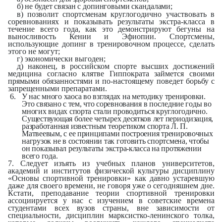
б) не будет связан с допинговыми скандалами;
в) позволит спортсменам круглогодично участвовать в
соревнованиях и показывать результаты экстра-класса в
течение всего года, как это демонстрируют бегуны на
выносливость Кении и Эфиопии. Спортсмены,
использующие допинг в тренировочном процессе, сделать
этого не могут;
г) экономически выгоден;
д) наконец, в российском спорте высших достижений
медицина согласно клятве Гиппократа займется своими
прямыми обязанностями и по-настоящему поведет борьбу с
запрещенными препаратами.
6.
У нас много хаоса во взглядах на методику тренировки.
Это связано с тем, что соревнования в последние годы во
многих видах спорта стали проводиться круглогодично.
Существующая более четырех десятков лет периодизация,
разработанная известным теоретиком спорта Л. П.
Матвеевым, с ее принципами построения тренировочных
нагрузок не в состоянии так готовить спортсмена, чтобы
он показывал результаты экстра-класса на протяжении
всего года.
7. Следует изъять из учебных планов университетов,
академий и институтов физической культуры дисциплину
«Основы спортивной тренировки» как давно устаревшую
даже для своего времени, не говоря уже о сегодняшнем дне.
Кстати, преподавание теории спортивной тренировки
ассоциируется у нас с изучением в советские времена
студентами всех вузов страны, вне зависимости от
специальности, дисциплин марксистко-ленинского толка,