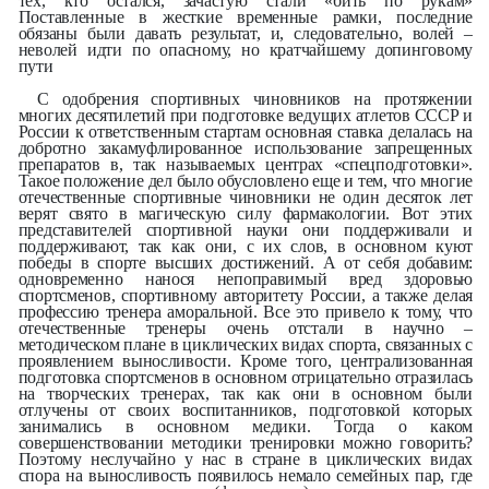
тех, кто остался, зачастую стали «бить по рукам»
Поставленные в жесткие временные рамки, последние
обязаны были давать результат, и, следовательно, волей –
неволей идти по опасному, но кратчайшему допинговому
пути
С одобрения спортивных чиновников на протяжении
многих десятилетий при подготовке ведущих атлетов СССР и
России к ответственным стартам основная ставка делалась на
добротно закамуфлированное использование запрещенных
препаратов в, так называемых центрах «спецподготовки».
Такое положение дел было обусловлено еще и тем, что многие
отечественные спортивные чиновники не один десяток лет
верят свято в магическую силу фармакологии. Вот этих
представителей спортивной науки они поддерживали и
поддерживают, так как они, с их слов, в основном куют
победы в спорте высших достижений. А от себя добавим:
одновременно нанося непоправимый вред здоровью
спортсменов, спортивному авторитету России, а также делая
профессию тренера аморальной. Все это привело к тому, что
отечественные тренеры очень отстали в научно –
методическом плане в циклических видах спорта, связанных с
проявлением выносливости. Кроме того, централизованная
подготовка спортсменов в основном отрицательно отразилась
на творческих тренерах, так как они в основном были
отлучены от своих воспитанников, подготовкой которых
занимались в основном медики. Тогда о каком
совершенствовании методики тренировки можно говорить?
Поэтому неслучайно у нас в стране в циклических видах
спора на выносливость появилось немало семейных пар, где