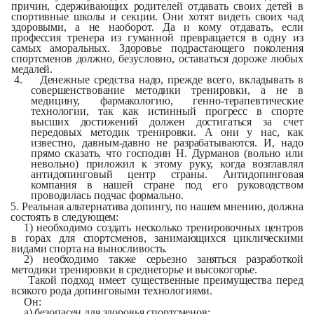
причин, сдерживающих родителей отдавать своих детей в
спортивные школы и секции. Они хотят видеть своих чад
здоровыми, а не наоборот. Да и кому отдавать, если
профессия тренера из гуманной превращается в одну из
самых аморальных. Здоровье подрастающего поколения
спортсменов должно, безусловно, оставаться дороже любых
медалей.
4.
Денежные средства надо, прежде всего, вкладывать в
совершенствование методики тренировки, а не в
медицину, фармакологию, генно-терапевтические
технологии, так как истинный прогресс в спорте
высших достижений должен достигаться за счет
передовых методик тренировки. А они у нас, как
известно, давным-давно не разрабатываются. И, надо
прямо сказать, что господин Н. Дурманов (вольно или
невольно) приложил к этому руку, когда возглавлял
антидопинговый центр страны. Антидопинговая
компания в нашей стране под его руководством
проводилась подчас формально.
5. Реальная альтернатива допингу, по нашем мнению, должна
состоять в следующем:
1) необходимо создать несколько тренировочных центров
в горах для спортсменов, занимающихся циклическими
видами спорта на выносливость.
2) необходимо также серьезно заняться разработкой
методики тренировки в среднегорье и высокогорье.
Такой подход имеет существенные преимущества перед
всякого рода допинговыми технологиями.
Он:
а) безопасен для здоровья спортсменов;