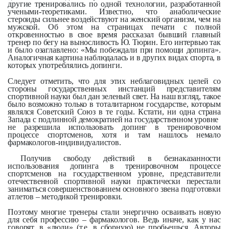
другие тренировались по одной технологии, разработанной
учеными-теоретиками. Известно, что анаболические
стероиды сильнее воздействуют на женский организм, чем на
мужской. Об этом на страницах печати с полной
откровенностью в свое время рассказал бывший главный
тренер по бегу на выносливость Ю. Тюрин. Его интервью так
и было озаглавлено: «Мы побеждали при помощи допинга».
Аналогичная картина наблюдалась и в других видах спорта, в
которых употреблялись допинги.
Следует отметить, что для этих неблаговидных целей со
стороны государственных инстанций представителям
спортивной науки был дан зеленый свет. На наш взгляд, такое
было возможно только в тоталитарном государстве, которым
являлся Советский Союз в те годы. Кстати, ни одна страна
Запада с подлинной демократией на государственном уровне
не разрешила использовать допинг в тренировочном
процессе спортсменов, хотя и там нашлось немало
фармакологов-индивидуалистов.
Получив свободу действий в безнаказанности
использования допинга в тренировочном процессе
спортсменов на государственном уровне, представители
отечественной спортивной науки практически перестали
заниматься совершенствованием основного звена подготовки
атлетов – методикой тренировки.
Поэтому многие тренеры стали энергично осваивать новую
для себя профессию – фармакологов. Ведь иначе, как у нас
говорят, в «люди» (т.е. в сборную) не пробьешься. Авторы