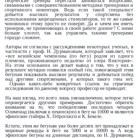
творческие тренеры перестали заниматься вопросами,
связанными с совершенствованием методики тренировки и
спортивного инвентаря. Ведь если такой специалист
добьется высоких результатов у спортсмена без
использования запрещенных стимуляторов, то те же самые
чиновники этому просто не поверят. Да и зачем им иметь
тренеров, не применяющих в своей работе допинг? С ними
больше хлопот, так как управлять такими тренерами
гораздо сложнее.
Авторы не согласны с рассуждениями
некоторых ученых, в
частности с проф. Н. Дурмановым, который заявляет, что
«все кенийские чемпионы (по бегу) родом из одного
племени, проживающего недалеко от озера Виктория».
На этом основании
он делает вывод о том, что у них в
результате мутации появился особый ген, помогающий этим
бегунам показывать высокие результаты и добиваться побед
над другими спортсменами, у которых такого гена нет.
Однако каких-либо конкретных ссылок на серьезные
исследования по данному вопросу профессор не приводит.
На наш взгляд, это всего лишь умозаключение, которое легко
опровергается другими примерами. Достаточно обратить
внимание на то, что победителями последних четырех
Олимпиад (включая и пекинскую) в беге на 10000 м являются
эфиопские стайеры Х. Гебрселасси и К. Бекеле.
Кстати, этим же бегунам уже более десяти лет принадлежат и
мировые рекорды в беге на 5000 м и 10000 м. А ведь
эфиопские бегуны на длинные дистанции, по Н. Дурманову,