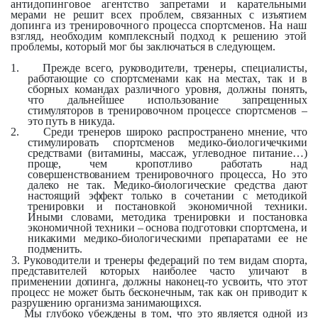
антидопинговое агентство запретами и карательными
мерами не решит всех проблем, связанных с изъятием
допинга из тренировочного процесса спортсменов. На наш
взгляд, необходим комплексный подход к решению этой
проблемы, который мог бы заключаться в следующем.
1.
Прежде всего, руководители, тренеры, специалисты,
работающие со спортсменами как на местах, так и в
сборных командах различного уровня, должны понять,
что дальнейшее использование запрещенных
стимуляторов в тренировочном процессе спортсменов –
это путь в никуда.
2.
Среди тренеров широко распространено мнение, что
стимулировать спортсменов медико-биологичечкими
средствами (витамины, массаж, углеводное питание…)
проще, чем кропотливо работать над
совершенствованием тренировочного процесса, Но это
далеко не так. Медико-биологические средства дают
настоящий эффект только в сочетании с методикой
тренировки и постановкой экономичной техники.
Иными словами, методика тренировки и постановка
экономичной техники – основа подготовки спортсмена, и
никакими медико-биологическими препаратами ее не
подменить.
3. Руководители и тренеры федераций по тем видам спорта,
представителей которых наиболее часто уличают в
применении допинга, должны наконец-то усвоить, что этот
процесс не может быть бесконечным, так как он приводит к
разрушению организма занимающихся.
Мы глубоко убеждены в том, что это является одной из