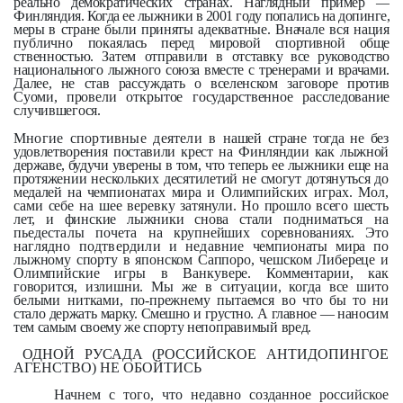
реально демо­кратических странах. Наглядный при­
мер —
Финляндия. Когда ее лыжники в 2001 году попались на допинге,
меры
в стране были приняты адекватные.
Вначале вся нация
публично покая­
лась перед мировой спортивной обще­
ственностью. Затем отправили в от­
ставку все руководство
национального
лыжного союза вместе с тренерами и
врачами.
Далее, не став рассуждать о вселенском заговоре против
Суоми,
провели открытое государственное
расследование
случившегося.
Многие спортивные деятели в
нашей стране тогда не без
удовлетво­рения поставили крест на Финляндии
как лыжной
державе, будучи уверены
в том, что теперь ее лыжники еще на
протяжении нескольких десятилетий
не смогут дотянуться до
медалей на
чемпионатах мира и Олимпийских
играх. Мол,
сами себе на шее верев
ку затянули. Но прошло всего шесть
лет, и финские лыжники снова стали
подниматься на
пьедесталы почета
на крупнейших соревнованиях. Это
наглядно подтвердили и недавние
чемпионаты мира по
лыжному спорту в японском Саппоро, чешском Либереце и
Олимпийские игры в Ванкувере. Комментарии,
как
говорится, излишни. Мы же в
ситуации, когда все шито
белыми
нитками, по-прежнему пытаемся во
что бы то ни
стало держать марку.
Смешно и грустно. А главное — на­
носим
тем самым своему же спорту
непоправимый вред.
ОДНОЙ РУСАДА (РОССИЙСКОЕ АНТИДОПИНГОЕ
АГЕНСТВО) НЕ ОБОЙТИСЬ
Начнем с того, что недавно созданное российское