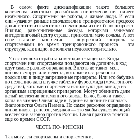
В самом факте дисквалификации такого большого
количества известных российских спортсменов нет ничего
необычного. Спортсмены не роботы, а живые люди. И если
они «удачно» раньше использовали в тренировочном процессе
допинг, то отказаться от него некоторым из них было непросто.
Видимо, разъяснительные беседы, которыми занимался
антидопинговый центр страны, приносили мало пользы. А вот
свое главное назначение – внутренний контроль за
спортсменами во время тренировочного процесса – эта
структура, как видно, исполняла неудовлетворительно.
У нас неплохо отработана мето­
дика «защиты». Когда
спортсмен или
спортсменка попадаются на допинге,
в ход
идут самые разные оправда­
ния. Вплоть до таких: мол,
виноват
супруг или невеста, которые из-за
ревности
подсыпали в пищу запре­щенные препараты. Или это бабушка
по незнанию дала внучке таблетку фуросемида (мочегонного
средства),
который спортсмены используют для
вывода из
организма запрещенных
препаратов. Могут обвинить даже
целый коллектив витаминного завода.
Было, было и такое,
когда на зимней
Олимпиаде в Турине на допинге по­
палась
биатлонистка Ольга Пылева. Но самое расхожее оправдание
чи­
новников, тренеров, медиков — это якобы существующий
вселенский за­говор против России. Такая практика
тянется
еще со времен СССР.
ЧЕСТЬ ПО-ФИНСКИ
Т
ак могут ли спортсмены и спор­
тсменки,