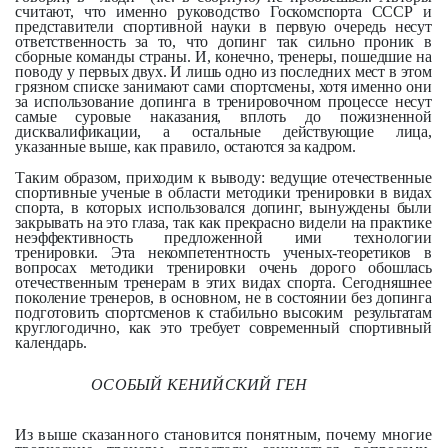
считают, что именно руководство Госкомспорта СССР и
представители спортивной науки в первую очередь несут
ответственность за то, что допинг так сильно проник в
сборные команды страны. И, конечно, тренеры, пошедшие на
поводу у первых двух. И лишь одно из последних мест в этом
грязном списке занимают сами спортсмены, хотя именно они
за использование допинга в тренировочном процессе несут
самые суровые наказания, вплоть до пожизненной
дисквалификации, а остальные действующие лица,
указанные выше, как правило, остаются за кадром.
Таким образом, приходим к выводу: ведущие отечественные
спортивные ученые в области методики тренировки в видах
спорта, в которых использовался допинг, вынуждены были
закрывать на это глаза, так как прекрасно видели на практике
неэффективность предложенной ими технологии
тренировки. Эта некомпетентность ученых-теоретиков в
вопросах методики тренировки очень дорого обошлась
отечественным тренерам в этих видах спорта. Сегодняшнее
поколение тренеров, в основном, не в состоянии без допинга
подготовить спортсменов к стабильно высоким результатам
круглогодично, как это требует современный спортивный
календарь.
ОСОБЫЙ КЕНИЙСКИЙ ГЕН
Из выше сказанного становится понятным, почему многие