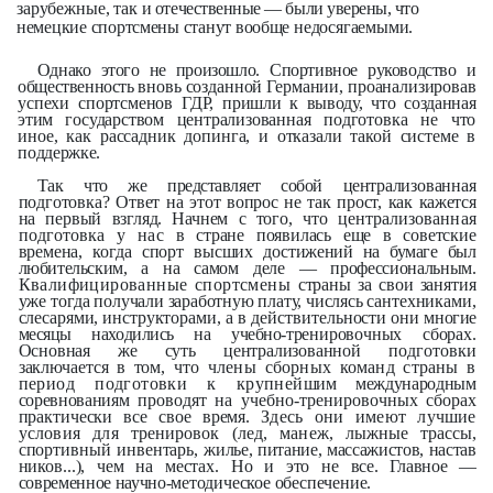
зарубежные, так
и отечественные — были уверены, что
немецкие спортсмены станут вообще
недосягаемыми.
Однако этого не произошло. Спор­тивное руководство и
общественность
вновь созданной Германии, проана­
лизировав
успехи спортсменов ГДР,
пришли к выводу, что созданная
этим
государством централизованная под­
готовка не что
иное, как рассадник допинга, и отказали такой системе в
поддержке.
Так что же представляет собой цен­
трализованная
подготовка? Ответ на
этот вопрос не так прост, как кажется
на первый взгляд. Начнем с того, что
централизованная
подготовка у нас
в стране появилась еще в советские
времена, когда спорт высших дости­
жений на бумаге был
любительским, а
на самом деле — профессиональным.
Квалифицированные спортсмены
страны за свои занятия
уже тогда
получали заработную плату, числясь
сантехниками,
слесарями, инструк­
торами, а в действительности они
многие
месяцы находились на учебно-
тренировочных сборах.
Основная же суть централизован­
ной подготовки
заключается в том,
что члены сборных команд страны
в
период подготовки к крупней­
шим международным
соревнованиям
проводят на учебно-тренировочных
сборах
практически все свое время.
Здесь они имеют лучшие
условия
для тренировок (лед, манеж, лыж­
ные трассы,
спортивный инвентарь,
жилье, питание, массажистов, настав­
ников...), чем на местах. Но и это не
все. Главное —
современное научно-
методическое обеспечение.