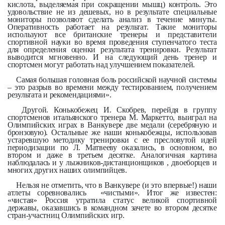
кислота, выделяемая при сокращении мышц) контроль. Это
удовольствие не из дешевых, но в результате специальные
мониторы позволяют сделать анализ в течение минуты.
Оперативность работает на результат. Такие мониторы
используют все британские тренеры и представители
спортивной науки во время проведения ступенчатого теста
для определения оценки результата тренировки. Результат
выводится мгновенно. И на следующий день тренер и
спортсмен могут работать над улучшением показателей.
Самая большая головная боль российской научной системы
– это разрыв во времени между тестированием, получением
результата и рекомендациями».
Другой. Конькобежец И. Скобрев, перейдя в группу
спортсменов итальянского тренера М. Маркетто, выиграл на
Олимпийских играх в Ванкувере две медали (серебряную и
бронзовую). Остальные же наши конькобежцы, использовав
устаревшую методику тренировки с ее пресловутой идей
периодизации по Л. Матвееву оказались, в основном, во
втором и даже в третьем десятке. Аналогичная картина
наблюдалась и у лыжников-дистанционщиков , двоеборцев и
многих других наших олимпийцев.
Нельзя не отметить, что в Ванкувере (и это впервые!) наши
атлеты соревновались «чистыми». Итог же известен:
«чистая» Россия утратила статус великой спортивной
державы, оказавшись в командном зачете во втором десятке
стран-участниц Олимпийских игр.