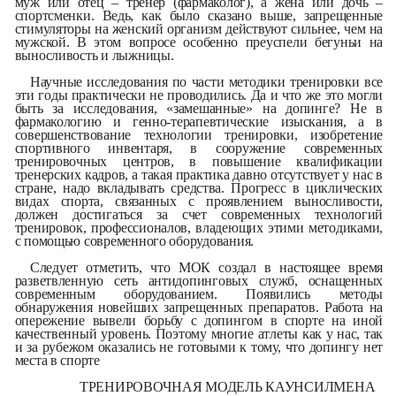
муж или отец – тренер (фармаколог), а жена или дочь –
спортсменки. Ведь, как было сказано выше, запрещенные
стимуляторы на женский организм действуют сильнее, чем на
мужской. В этом вопросе особенно преуспели бегуньи на
выносливость и лыжницы.
Научные исследования по части методики тренировки все
эти годы практически не проводились. Да и что же это могли
быть за исследования, «замешанные» на допинге? Не в
фармакологию и генно-терапевтические изыскания, а в
совершенствование технологии тренировки, изобретение
спортивного инвентаря, в сооружение современных
тренировочных центров, в повышение квалификации
тренерских кадров, а такая практика давно отсутствует у нас в
стране, надо вкладывать средства. Прогресс в циклических
видах спорта, связанных с проявлением выносливости,
должен достигаться за счет современных технологий
тренировок, профессионалов, владеющих этими методиками,
с помощью современного оборудования.
Следует отметить, что МОК создал в настоящее время
разветвленную сеть антидопинговых служб, оснащенных
современным оборудованием. Появились методы
обнаружения новейших запрещенных препаратов. Работа на
опережение вывели борьбу с допингом в спорте на иной
качественный уровень. Поэтому многие атлеты как у нас, так
и за рубежом оказались не готовыми к тому, что допингу нет
места в спорте
ТРЕНИРОВОЧНАЯ МОДЕЛЬ КАУНСИЛМЕНА