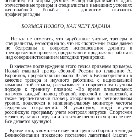
основном, во втором десятке. Вывод напрашивается один:
отечественные тренеры и специалисты в нынешних условиях
жесточайшей борьбы с допингом оказались
профнепригодны.
БОИМСЯ НОВОГО, КАК ЧЕРТ ЛАДАНА
Нельзя не отметить, что зарубеж­ные ученые, тренеры и
специалисты,
несмотря на то, что их спортсмены так­же далеко
не безгрешны в вопросах ис­
пользования допинга в
тренировочном
процессе, продолжали и продолжают
работать
над совершенствованием
методики тренировки.
В качестве подтверждения этого тезиса приведем примеры.
Новый главный тренер сборной России по плаванию А.
Воронцов, проработавший около 10 лет в Великобритании в
качестве тренера и научного работника с национальной
команды этой страны, рассказывает о современном научном
подходе к тренингу пловцов: «Во время плавательных
нагрузок каждый пловец сборной, взрослой и юношеской, а
также перспективный пловец, отобранный на региональном
уровне, подключен к индивидуальному монитору частоты
сердечных сокращений. Я ужаснулся, когда изучил
российскую программу учета контроля нагрузок. Спортсмен
меряет пульс до нагрузки и в течение шести секунд после нее.
Все делается вручную!
Кроме того, в комплексе научной группы сборной команды
Великобритании прекрасно поставлен лактатный (лактат –