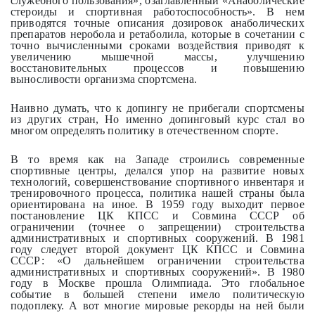
служебного пользования», озаглавленный «Анаболические
стероиды и спортивная работоспособность». В нем
приводятся точные описания дозировок анаболических
препаратов неробола и ретаболила, которые в сочетании с
точно вычисленными сроками воздействия приводят к
увеличению мышечной массы, улучшению
восстановительных процессов и повышению
выносливости организма спортсмена.
Наивно думать, что к допингу не прибегали спортсмены
из других стран, Но именно допинговый курс стал во
многом определять политику в отечественном спорте.
В то время как на Западе строились современные
спортивные центры, делался упор на развитие новых
технологий, совершенствование спортивного инвентаря и
тренировочного процесса, политика нашей страны была
ориентирована на иное. В 1959 году выходит первое
постановление ЦК КПСС и Совмина СССР об
ограничении (точнее о запрещении) строительства
административных и спортивных сооружений. В 1981
году следует второй документ ЦК КПСС и Совмина
СССР: «О дальнейшем ограничении строительства
административных и спортивных сооружений». В 1980
году в Москве прошла Олимпиада. Это глобальное
событие в большей степени имело политическую
подоплеку. А вот многие мировые рекорды на ней были