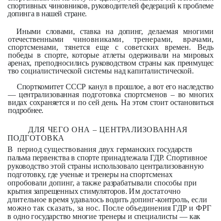
спортивных чиновников, руководителей федераций к проблеме
допинга в нашей стране.
Иными словами, ставка на допинг,
делаемая многими
отечественными
чиновниками, тренерами, врача­
ми,
спортсменами, тянется еще с советских времен. Ведь
победы в
спорте, которые атлеты одерживали на мировых
аренах, преподносились
руководством страны как преимущес­
тво социалистической системы над капиталистической.
Спорткомитет СССР канул в про­
шлое, а вот его наследство
— центра­
лизованная подготовка спортсменов
– во многих
видах сохраняется и по
сей день. На этом стоит остановиться
подробнее.
ДЛЯ ЧЕГО ОНА –
ЦЕНТРАЛИЗОВАННАЯ
ПОДГОТОВКА
В период существования двух
германских государств
пальма пер­венства в спорте принадлежала ГДР.
Спортивное
руководство этой стра­ны использовало централизованную
подготовку, где ученые и тренеры на
спортсменах
опробовали допинг, а
также разрабатывали способы при­
крытия запрещенных стимуляторов.
Им достаточно
длительное время
удавалось водить допинг-контроль,
если
можно так сказать, за нос.
После объединения ГДР и ФРГ
в
одно государство многие тренеры и
специалисты — как