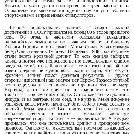
установлены атлетами за счет использования допинга.
Кстати, служба допинг-контроля, которая работала на
Олимпиаде не выявила ни одного случая употребления
спортсменами запрещенных стимуляторов.
Расцвет использования допинга в спорте вы­
сших
достижений в СССР пришелся
на конец 80-х годов прошлого
века.
Об этом, в частности, рассказала трех­
кратная
олимпийская чемпионка по
лыжным гонкам и биатлону
Анфиса
Резцова в интервью «Московскому Комсомольцу»
перед Олимпиадой в
Турине: «Начиная с 1988 года нам всем
стали делать кровяной допинг. То есть сначала забирали
кровь, а
потом уже непосредственно перед
важным стартом
вводили ее обратно.
Я лично от всего этого никакой при­
бавки энергии не чувствовала, хотя
говорят, что кому-то
кровяной допинг
помог добиться результата. С другой
стороны, известный наш биатлонист Сережа Тарасов от такой
вот проце­
дуры в свое время во Франции чуть
не умер.
Впрочем, и это все цветочки
по сравнению с тем, что
творится в
современном спорте. Он-то как раз без допинга
никуда. И на завтрак, и
на обед, и на ужин. Меня искренне
удивляет, когда кто-то начинает бить
себя в грудь: дескать, я
чистый! Зачем
врать-то? Все пользуются! Только
кто-то в
большей степени, а кто-то
в меньшей. Таков уж
современный
спорт». Кстати, через два десятка лет А. Резцова
призналась, что она использовала допинг в тренировочном
процессе. Однако этот мужественный поступок выдающейся
спортсменки ни на йоту не сдвинул отношение отечественных