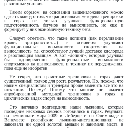
равнинные условия.
Таким образом, на основании вышеизложенного можно
сделать вывод о том, что рациональная методика тренировки
в горах не только улучшает функциональную
подготовленность бегунов на выносливость, но еще и
формирует у них экономичную технику бега.
Следует отметить, что такие допинги (как переливание
крови, эритропоэтин…) в основном улучшают
функциональные возможности спортсменов на
выносливость, т.е. способствуют лучшей доставке кислорода
к работающим мышцам. А вот «допинг», который улучшал
бы одновременно функциональные возможности
спортсменов на выносливость и технику их передвижения,
пока еще не изобретен.
Не секрет, что грамотные тренировки в горах дают
существенный толчок для роста результатов. Но, похоже, что
нашим специалистам и тренерам проще заменить все это на
инъекции. Почему? Потому что многие не владеют
апробированной методикой тренировки в горах в
циклических видах спорта на выносливость.
Это наглядно подтвердили наши лыжники, которые
последние несколько сезонов готовились в горах. Результат:
на чемпионате мира–2009 в Либерце и на Олимпиаде в
Ванкувере российские лыжники-дистанционщики не
завоевали ни одной золотой медали и занимали места, в