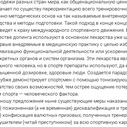
одежи разных стран мира, как общенациональную ценн
ачает по существу переориентацию всего тренировочно
чно-методических основ на так называемые внетрени
дства и методы подготовки. Такой подход в конце кон
ведет к краху международного спортивного движения. 
естве допинга используют в основном лекарства уже
рвые внедряемые в медицинскую практику с целью изб
ивизацию функциональной деятельности или ускорени
кретных органов и систем организма. Эти лекарства я
ьного человека, но в спорте препараты используют, да
ышенной дозировке, здоровые люди. Создается парадо
лубже демонстрирует спортсмен с помощью тонизирую
атство своих возможностей, тем острее ощущение поте
и спорта — человеческого фактора.
шу предложение ныне существующие меры наказани
пожизненная (а не временная) дисквалификация и трен
конфискация валютных призовых, полученных тренер
ушителем (читай преступником) за всю спортивную кар