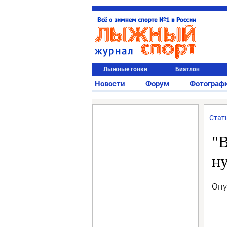
Лыжные гонки
Биатлон
Новости
Форум
Фотограф
Стат
"В
н
Опу