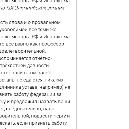
Госкомспорта РФ и Исполкома
 на XIX Олимпийских зимних
сть слова и о провальном
руководимой всё теми же
я Госкомспорта РФ и Исполкома
то всё равно как профессор
удовлетворительной.
споминается отчётно-
рёхлетней давности.
тствовали в том зале?
органы не сдаются, никаких
линника устава, например) не
знать работу федерации за
уну и предложил назвать вещи
т, следовательно, надо
орительной, подвести черту и
ескать, если признать работу