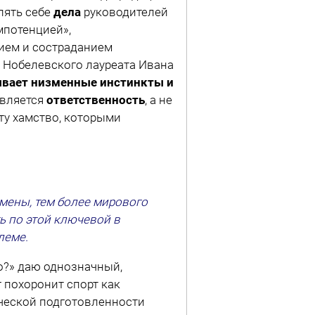
лять себе
дела
руководителей
мпотенцией»,
ием и состраданием
 Нобелевского лауреата Ивана
ывает низменные инстинкты и
является
ответственность
, а не
ту хамство, которыми
смены, тем более мирового
ь по этой ключевой в
леме.
го?» даю однозначный,
г похоронит спорт как
ческой подготовленности