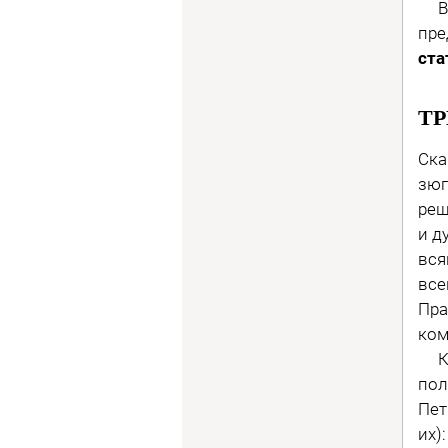
Вст
пре
ста
ТР
Ска
зюг
реш
и д
вся
все
Пра
ком
Кон
пол
Пет
их)