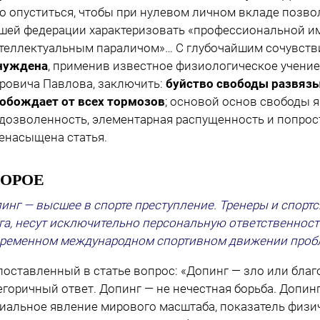
о опуститься, чтобы при нулевом личном вкладе позво
шей федерации характеризовать «профессиональной и
теллектуальным параличом»… С глубочайшим сочувств
нуждена
, применив известное физиологическое учение
ровича Павлова, заключить:
буйство свободы развяз
обождает от всех тормозов
; основой основ свободы 
дозволенность, элементарная распущенность и попрос
енасыщена статья.
ТОРОЕ
инг — высшее в спорте преступление. Тренеры и спорт
га, несут исключительно персональную ответственност
ременном международном спортивном движении проб
поставленный в статье вопрос: «Допинг — зло или бла
егоричный ответ. Допинг — не нечестная борьба. Допин
иальное явление мирового масштаба, показатель физи