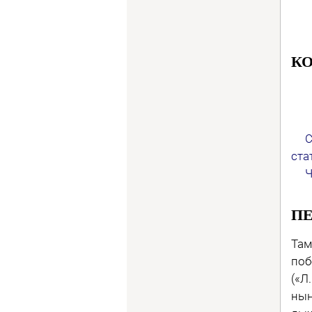
КО
Сам
ста
Что
П
Там
поб
(«Л
нын