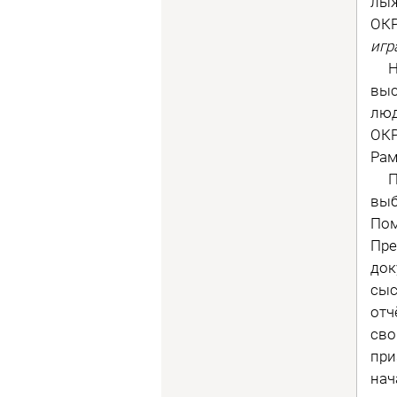
лыж
ОКР
игр
Но,
выс
люд
ОКР
Рам
Поч
выб
Пом
Пре
док
сыс
отч
сво
при
нач