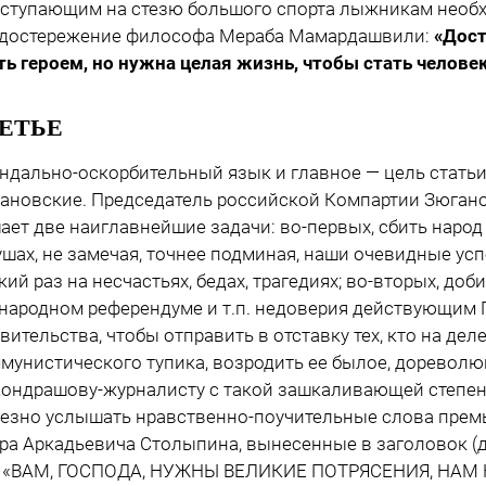
упающим на стезю большого спорта лыжникам необх
достережение философа Мераба Мамардашвили:
«Дост
ть героем, но нужна целая жизнь, чтобы стать челове
ЕТЬЕ
ндально-оскорбительный язык и главное — цель статьи
ановские. Председатель российской Компартии Зюганов
ает две наиглавнейшие задачи: во-первых, сбить народ 
ушах, не замечая, точнее подминая, наши очевидные усп
кий раз на несчастьях, бедах, трагедиях; во-вторых, доб
народном референдуме и т.п. недоверия действующим 
вительства, чтобы отправить в отставку тех, кто на де
мунистического тупика, возродить ее былое, доревол
драшову-журналисту с такой зашкаливающей степен
езно услышать нравственно-поучительные слова прем
ра Аркадьевича Столыпина, вынесенные в заголовок (
: «ВАМ, ГОСПОДА, НУЖНЫ ВЕЛИКИЕ ПОТРЯСЕНИЯ, НА