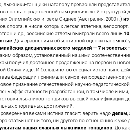
о, лыжники-гонщики наголову превзошли представител
ов спорта с родственной нам циклической структурой 
них Олимпийских играх в Сиднее (Австралия, 2000 г.)
из 
ов спорта, в числе которых легкая атлетика, велоспорт,
атлон и др., российские атлеты выиграли всего лишь
10
лотые
. Для сравнения и объективной оценки напомню:
мпийских дисциплинах всего медалей — 7 и золотых 
им образом, установленный нашими соотечественни
кам получил достойное продолжение на первой в ново
ой Олимпиаде. И большинство специалистов ныне де
тава федерации принимали самое непосредственное у
овое признание отечественной научно-педагогическо
пень эффективности разработанной, в том числе и ими
готовки лыжников-гонщиков высшей квалификации до
льных спортивных достижений.
веренная веками истина гласит: верить надо
делам
,
ора статьи нет ни того, ни другого по отношению к уже
ультатам наших славных лыжников-гонщиков
. До к