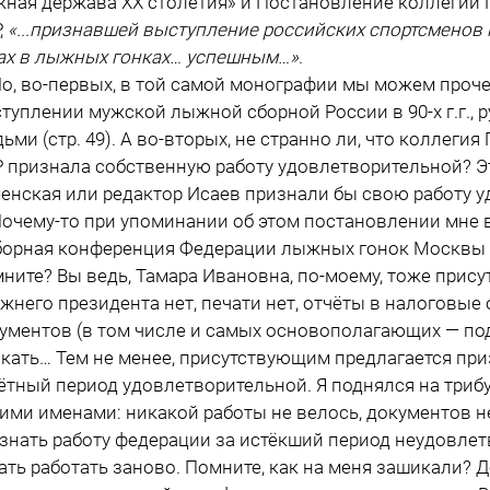
ная держава ХХ столетия» и Постановление коллегии 
,
«...признавшей выступление российских спортсменов
ах в лыжных гонках… успешным…»
.
 во-первых, в той самой монографии мы можем проче
туплении мужской лыжной сборной России в 90-х г.г., 
ьми (стр. 49). А во-вторых, не странно ли, что коллеги
 признала собственную работу удовлетворительной? Э
енская или редактор Исаев признали бы свою работу 
ему-то при упоминании об этом постановлении мне в
орная конференция Федерации лыжных гонок Москвы т
ните? Вы ведь, Тамара Ивановна, по-моему, тоже прису
жнего президента нет, печати нет, отчёты в налоговые 
ументов (в том числе и самых основополагающих — под
кать… Тем не менее, присутствующим предлагается при
ётный период удовлетворительной. Я поднялся на триб
ими именами: никакой работы не велось, документов не
знать работу федерации за истёкший период неудовлетв
ать работать заново. Помните, как на меня зашикали? Д