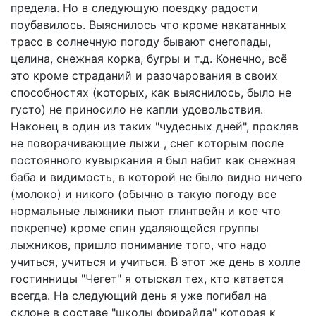
предела. Но в следующую поездку радости
поубавилось. Выяснилось что кроме накатанных
трасс в солнечную погоду бывают снегопады,
целина, снежная корка, бугры и т.д. Конечно, всё
это кроме страданий и разочарования в своих
способностях (которых, как выяснилось, было не
густо) не приносило не капли удовольствия.
Наконец в один из таких "чудесных дней", прокляв
не поворачивающие лыжи , снег которым после
постоянного кувыркания я был набит как снежная
баба и видимость, в которой не было видно ничего
(молоко) и никого (обычно в такую погоду все
нормальные лыжники пьют глинтвейн и кое что
покрепче) кроме спин удаляющейся группы
лыжников, пришло понимание того, что надо
учиться, учиться и учиться. В этот же день в холле
гостинницы "Чегет" я отыскал тех, кто катается
всегда. На следующий день я уже погибал на
склоне в составе "школы фрирайда" которая к