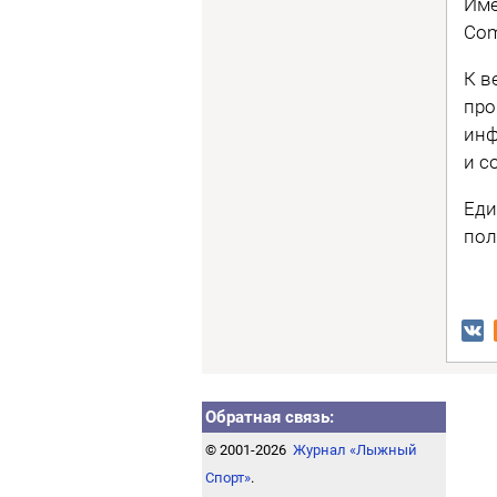
Име
Com
К в
про
инф
и с
Еди
пол
Обратная связь:
© 2001-2026
Журнал «Лыжный
Спорт»
.