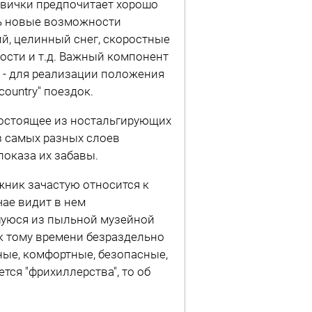
вички предпочитает хорошо
ть новые возможности
ий, целинный снег, скоростные
ости и т.д. Важный компонент
 - для реализации положения
ountry" поездок.
 состоящее из ностальгирующих
з самых разных слоев
оказа их забавы.
жник зачастую относится к
чае видит в нем
вшуюся из пыльной музейной
 к тому времени безраздельно
ные, комфортные, безопасные,
тся "фрихиллерства", то об