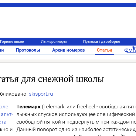
Горные лыжи
Лыжероллеры
Прыжки / двоеборье
ии
Протоколы
Архив номеров
Статьи
татья для снежной школы
бликовано:
skisport.ru
Телемарк
(Telemark, или freeheel - свободная пя
лыжных спусков использующее специфический 
свободной пяткой и подвернутым при каждом по
жно и
Данный поворот одно из наиболее эстетических