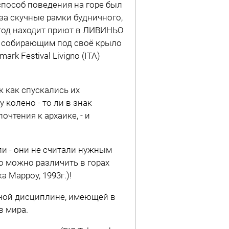
 способ поведения на горе был
за скучные рамки будничного,
 год находит приют в ЛИВИНЬО
", собирающим под своё крыло
rk Festival Livigno (ITA)
к как спускались их
 колено - то ли в знак
чтения к архаике, - и
пи - они не считали нужным
о можно различить в горах
 Марроу, 1993г.)!
ивной дисциплине, имеющей в
в мира.