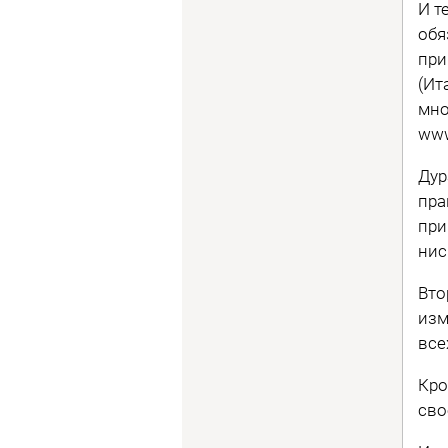
И т
обя
при
(Ит
мно
www
Дур
пра
при
нис
Вто
изм
все
Кро
сво