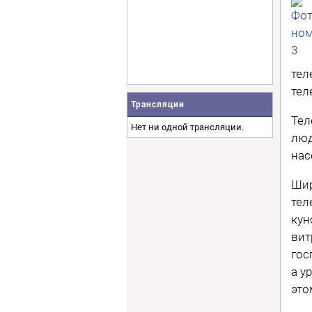
тел
тел
Трансляции
Тел
Нет ни одной трансляции.
люд
нас
Шир
тел
кун
вит
гос
а у
это