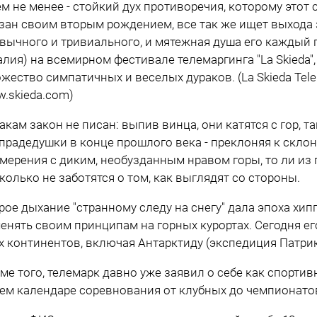
ем не менее - стойкий дух противоречия, которому этот
зан своим вторым рождением, все так же ищет выхода 
вычного и тривиального, и мятежная душа его каждый
алия) на всемирном фестивале телемаргинга "La Skieda
жество симпатичных и веселых дураков. (La Skieda Telema
.skieda.com)
акам закон не писан: выпив винца, они катятся с гор, та
прадедушки в конце прошлого века - преклоняя к склону
мерения с диким, необузданным нравом горы, то ли из по
колько не заботятся о том, как выглядят со стороны.
рое дыхание "странному следу на снегу" дала эпоха хип
енять своим принципам на горных курортах. Сегодня ег
х континентов, включая Антарктиду (экспедиция Патрика
ме того, телемарк давно уже заявил о себе как спорт
ем календаре соревнования от клубных до чемпионато