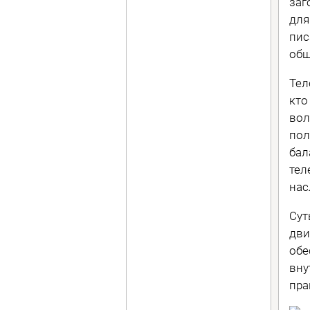
заг
для
писа
общ
Тел
кто
вол
пол
бал
тел
нас
Сут
дви
обе
вну
пра