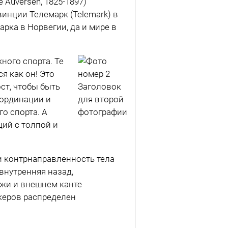
Auversen, 1825-1897)
винции Телемарк (Telemark) в
рка в Норвегии, да и мире в
ного спорта. Те
я как он! Это
ст, чтобы быть
Заголовок
оординации и
для второй
го спорта. А
фотографии
щий с толпой и
и контрнаправленность тела
нутренняя назад,
жи и внешнем канте
керов распределен