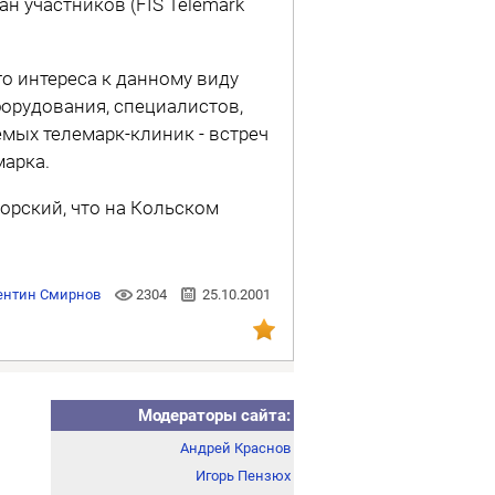
н участников (FIS Telemark
о интереса к данному виду
орудования, специалистов,
мых телемарк-клиник - встреч
арка.
орский, что на Кольском
ентин Смирнов
2304
25.10.2001
Модераторы сайта:
Андрей Краснов
Игорь Пензюх