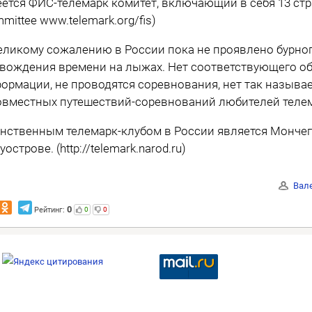
ется ФИС-телемарк комитет, включающий в себя 13 стра
mittee www.telemark.org/fis)
еликому сожалению в России пока не проявлено бурног
вождения времени на лыжах. Нет соответствующего об
ормации, не проводятся соревнования, нет так называе
овместных путешествий-соревнований любителей телем
нственным телемарк-клубом в России является Мончег
уострове. (http://telemark.narod.ru)
Вал
0
Рейтинг:
0
0