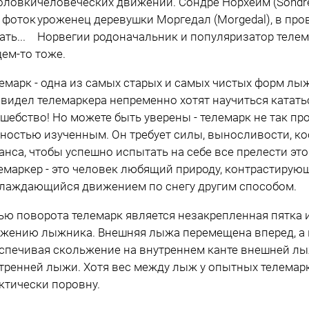
оловки
человеческих движений. Сондре Норхейм (Sondre 
 фоток
уроженец деревушки Моргедал (Morgedal), в про
ть...
Норвегии родоначальник и популяризатор телема
ем-то тоже.
емарк - одна из самых старых и самых чистых форм лыж
 видел телемаркера непременно хотят научиться кататьс
шебство! Но можете быть уверены - телемарк не так про
ностью изученным. Он требует силы, выносливости, к
анса, чтобы успешно испытать на себе все прелести это
емаркер - это человек любящий природу, контрастирую
лаждающийся движением по снегу другим способом.
ью поворота телемарк является незакрепленная пятка 
жению лыжника. Внешняя лыжа перемещена вперед, а в
спечивая скольжение на внутреннем канте внешней лы
тренней лыжи. Хотя вес между лыж у опытных телемар
ктически поровну.