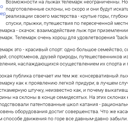
Возможности на лыжах телемарк неограниченны. Но
подготовленные склоны, но скоро и они будут иска
реализации своего мастерства - крутые горы, глубок
спуски, прыжки, путешествия по пересеченной местн
емарка - скачок: взаимодействие лыж при приземлении
емарк. Телемарк очень хорош для удовлетворения "backc
емарк это - красивый спорт: одно большое семейство,
ей, спортсменов, друзей природы, путешественников и
еления, наслаждающихся осуществлением их спорта и п
окая публика отвечает им тем же: консервативный лы
емарку как к проявлению легкой придури; в лучшем слу
сткамерную штучку, неизвестно как, и почему выкати
рины на склоны в конце семидесятых. На этих склонах
подствовали патентованные школ катания - рациональ
ровень оборудования достиг совершенства. Что же касае
м способе движения по горе все давным-давно забыли.