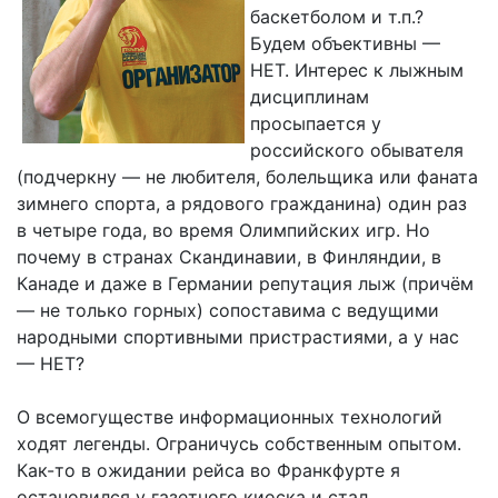
баскетболом и т.п.?
Будем объективны —
НЕТ. Интерес к лыжным
дисциплинам
просыпается у
российского обывателя
(подчеркну — не любителя, болельщика или фаната
зимнего спорта, а рядового гражданина) один раз
в четыре года, во время Олимпийских игр. Но
почему в странах Скандинавии, в Финляндии, в
Канаде и даже в Германии репутация лыж (причём
— не только горных) сопоставима с ведущими
народными спортивными пристрастиями, а у нас
— НЕТ?
О всемогуществе информационных технологий
ходят легенды. Ограничусь собственным опытом.
Как-то в ожидании рейса во Франкфурте я
остановился у газетного киоска и стал