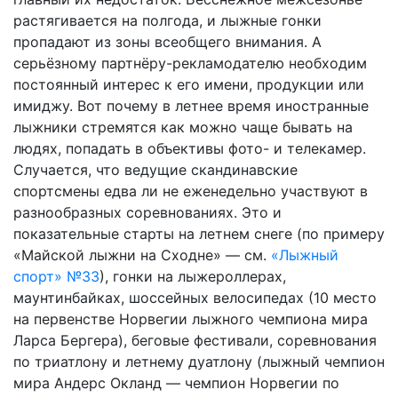
растягивается на полгода, и лыжные гонки
пропадают из зоны всеобщего внимания. А
серьёзному партнёру-рекламодателю необходим
постоянный интерес к его имени, продукции или
имиджу. Вот почему в летнее время иностранные
лыжники стремятся как можно чаще бывать на
людях, попадать в объективы фото- и телекамер.
Случается, что ведущие скандинавские
спортсмены едва ли не еженедельно участвуют в
разнообразных соревнованиях. Это и
показательные старты на летнем снеге (по примеру
«Майской лыжни на Сходне» — см.
«Лыжный
спорт» №33
), гонки на лыжероллерах,
маунтинбайках, шоссейных велосипедах (10 место
на первенстве Норвегии лыжного чемпиона мира
Ларса Бергера), беговые фестивали, соревнования
по триатлону и летнему дуатлону (лыжный чемпион
мира Андерс Окланд — чемпион Норвегии по