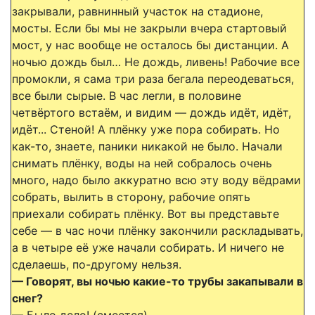
закрывали, равнинный участок на стадионе,
мосты. Если бы мы не закрыли вчера стартовый
мост, у нас вообще не осталось бы дистанции. А
ночью дождь был… Не дождь, ливень! Рабочие все
промокли, я сама три раза бегала переодеваться,
все были сырые. В час легли, в половине
четвёртого встаём, и видим — дождь идёт, идёт,
идёт... Стеной! А плёнку уже пора собирать. Но
как-то, знаете, паники никакой не было. Начали
снимать плёнку, воды на ней собралось очень
много, надо было аккуратно всю эту воду вёдрами
собрать, вылить в сторону, рабочие опять
приехали собирать плёнку. Вот вы представьте
себе — в час ночи плёнку закончили раскладывать,
а в четыре её уже начали собирать. И ничего не
сделаешь, по-другому нельзя.
— Говорят, вы ночью какие-то трубы закапывали в
снег?
— Было дело! (смеется).