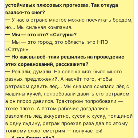
устойчивых плюсовых прогнозах. Так откуда
взялся-то снег?
— У нас в стране многое можно посчитать бредом,
но… Мы сильная компания.
— Мы — это кто? «Сатурн»?
— Мы — это город, это область, это НПО
«Сатурн».
— Но как вы всё-таки решились на проведение
этих соревнований, расскажите?
— Решали, думали. На совещаниях было много
разных предложений. А насчёт того, чтобы
ретраком давить лёд… Мы сначала ссыпали лёд с
машины кучей, попробовали давить его ретраком,
а он плохо давился. Трактором попробовали —
тоже плохо. А потом рабочие догадались
разложить лёд аккуратно, кусок к куску, толщиной
в одну льдину, ретрак проехал раза два по этому
тонкому слою, смотрим — получается!
— А где брали лёд?