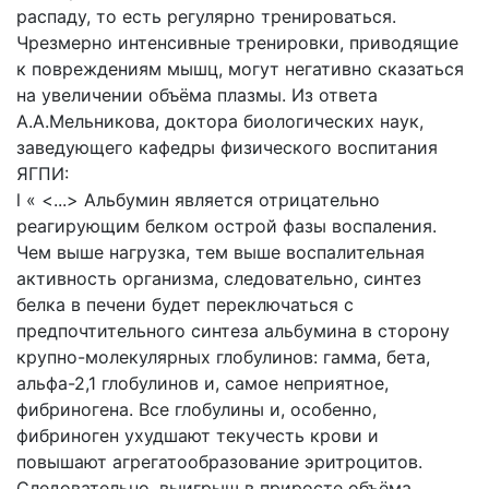
распаду, то есть регулярно тренироваться.
Чрезмерно интенсивные тренировки, приводящие
к повреждениям мышц, могут негативно сказаться
на увеличении объёма плазмы. Из ответа
А.А.Мельникова, доктора биологических наук,
заведующего кафедры физического воспитания
ЯГПИ:
l « <...> Альбумин является отрицательно
реагирующим белком острой фазы воспаления.
Чем выше нагрузка, тем выше воспалительная
активность организма, следовательно, синтез
белка в печени будет переключаться с
предпочтительного синтеза альбумина в сторону
крупно-молекулярных глобулинов: гамма, бета,
альфа-2,1 глобулинов и, самое неприятное,
фибриногена. Все глобулины и, особенно,
фибриноген ухудшают текучесть крови и
повышают агрегатообразование эритроцитов.
Следовательно, выигрыш в приросте объёма