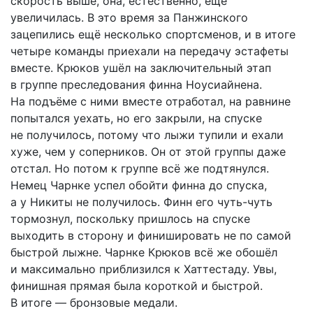
скорость выше, она, естественно, ещё
увеличилась. В это время за Панжинского
зацепились ещё несколько спортсменов, и в итоге
четыре команды приехали на передачу эстафеты
вместе. Крюков ушёл на заключительный этап
в группе преследования финна Ноусиайнена.
На подъёме с ними вместе отработал, на равнине
попытался уехать, но его закрыли, на спуске
не получилось, потому что лыжи тупили и ехали
хуже, чем у соперников. Он от этой группы даже
отстал. Но потом к группе всё же подтянулся.
Немец Чарнке успел обойти финна до спуска,
а у Никиты не получилось. Финн его чуть-чуть
тормознул, поскольку пришлось на спуске
выходить в сторону и финишировать не по самой
быстрой лыжне. Чарнке Крюков всё же обошёл
и максимально приблизился к Хаттестаду. Увы,
финишная прямая была короткой и быстрой.
В итоге — бронзовые медали.