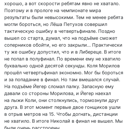
хорошо, а вот скорости ребятам явно не хватало.
Поэтому и в прологе на чемпионате мира
результаты были невысокими. Тем не менее ребята
могли бороться, но Лёша Петухов совершил
тактическую ошибку в четвертьфинале. Поздно
вышел со старта, думал, что на подъёме сможет
соперников обойти, но его закрыли… Практически
ту же ошибку допустил, что и в Либереце. В итоге
не попал в полуфинал. По времени ему не хватило
буквально одной десятой секунды. Коля Морилов
прошёл четвертьфинал экономно. Мог бы бороться
и за попадание в финал. Но там вмешался случай.
На подъёме Йегер сломал палку. Запасную ему
давали со стороны Морилова, и Йегер наехал
на лыжи Коли, они столкнулись, тормознули друг
друга. В этот момент первые двое гонщиков ушли
в отрыв метров на 15. Чтобы догнать, дистанции
не хватило. В итоге Николай в финал не вышел. Мы
были очень расстроены.