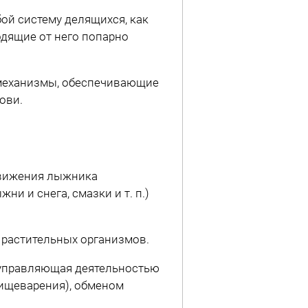
ой систему делящихся, как
ходящие от него попарно
механизмы, обеспечивающие
ови.
движения лыжника
и и снега, смазки и т. п.)
 растительных организмов.
 управляющая деятельностью
пищеварения), обменом