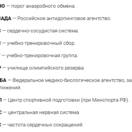
НО
— порог анаэробного обмена.
САДА
— Российское антидопинговое агентство.
С
— сердечно-сосудистая система.
С
— учебно-тренировочный сбор.
Г
— учебно-тренировочная группа.
Р
— училище олимпийского резерва.
БА
— Федеральное медико-биологическое агентство, 
тижений.
П
— Центр спортивной подготовки (при Минспорта РФ).
С
— центральная нервная система.
С
— частота сердечных сокращений.