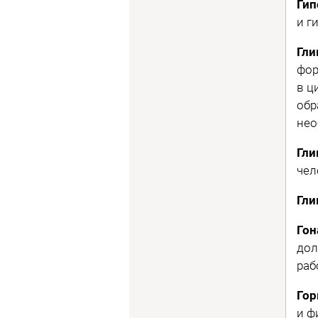
Гип
и г
Гли
фор
в ц
обр
нео
Гли
чел
Гли
Гон
дол
раб
Го
и ф