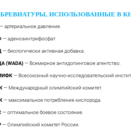
БРЕВИАТУРЫ, ИСПОЛЬЗОВАННЫЕ В К
— артериальное давление.
Ф
— аденозинтрифосфат.
Д
— биологически активная добавка.
А (WADA)
— Всемирное антидопинговое агентство.
ИИФК
— Всесоюзный научно-исследовательский инстит
К
— Международный олимпийский комитет.
К
— максимальное потребление кислорода.
С
— оптимальное боевое состояние.
Р
— Олимпийский комитет России.