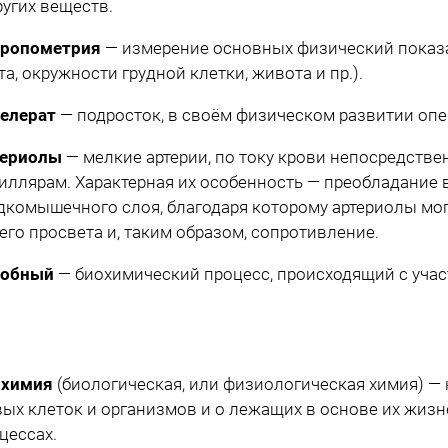
ругих веществ.
тропометрия
— измерение основных физический показа
та, окружности грудной клетки, живота и пр.).
елерат
— подросток, в своём физическом развитии оп
териолы
— мелкие артерии, по току крови непосредств
иллярам. Характерная их особенность — преобладание 
дкомышечного слоя, благодаря которому артериолы мог
его просвета и, таким образом, сопротивление.
робный
— биохимический процесс, происходящий с учас
охимия
(биологическая, или физиологическая химия) — 
ых клеток и организмов и о лежащих в основе их жиз
цессах.