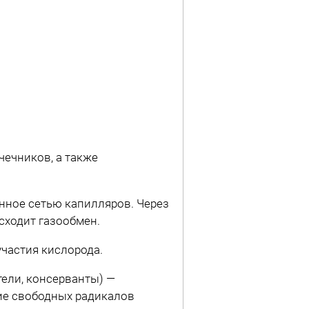
ечников, а также
нное сетью капилляров. Через
сходит газообмен.
частия кислорода.
ели, консер­ванты) —
вие свободных радикалов