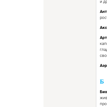
и д
Ан
рос
Акс
Ар
кап
гла
сво
Аэ
Б
Би
жив
про