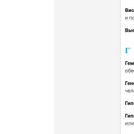
Вис
и п
Выс
Г
Гем
обе
Ген
чел
Гип
Гип
или