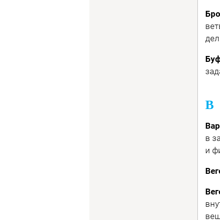
Бро
вет
дел
Буф
зад
В
Вар
в з
и ф
Вег
Вег
вну
вещ