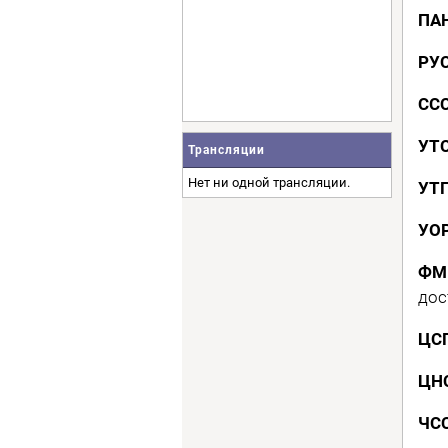
ПА
РУ
СС
УТ
Трансляции
Нет ни одной трансляции.
УТ
УО
ФМ
дос
ЦС
ЦН
ЧС