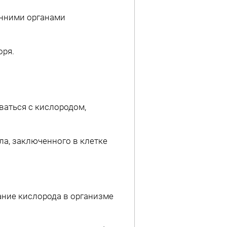
нними органами
оря.
аться с кислородом,
а, заключенного в клетке
ние кислорода в организме