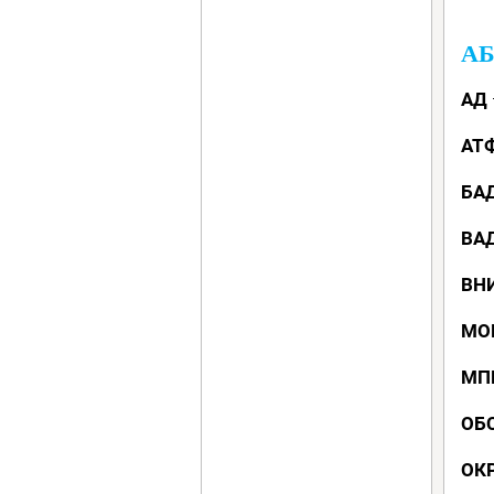
АБ
АД
АТ
БА
ВАД
ВН
МО
МП
ОБ
ОК