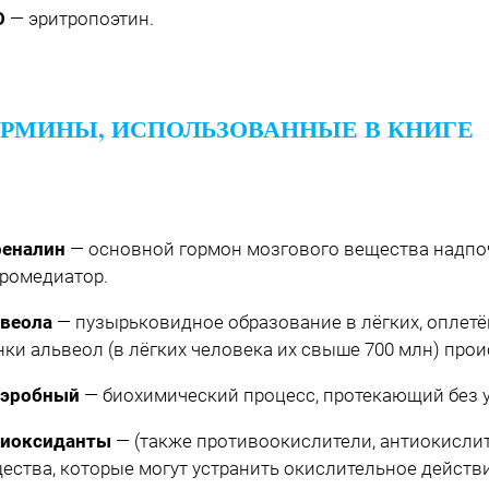
О
— эритропоэтин.
РМИНЫ, ИСПОЛЬЗОВАННЫЕ В КНИГЕ
еналин
— основной гормон мозгового вещества надпоч
ромедиатор.
веола
— пузырьковидное образование в лёгких, оплетё
нки альвеол (в лёгких человека их свыше 700 млн) прои
аэробный
— биохимический процесс, протекающий без у
тиоксиданты
— (также противоокис­лители, антиокислит
ества, которые могут устранить окислительное дейст