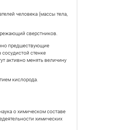
телей человека (массы тела,
ережающий сверстников.
енно предшествующие
в сосудистой стенке
ут активно менять величину
тием кислорода.
наука о химическом составе
недеятельности химических