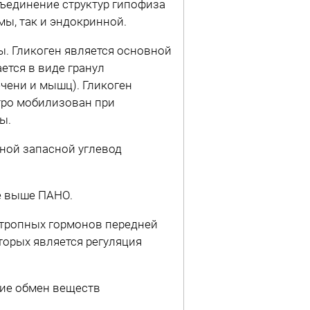
ъединение структур гипофиза
ы, так и эндокринной.
. Гликоген является основной
ется в виде гранул
чени и мышц). Гликоген
тро мобилизован при
ы.
ной запасной углевод
е выше ПАНО.
тропных гор­монов передней
торых является регуляция
ие обмен веществ