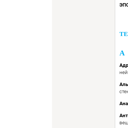
ЭП
ТЕ
А
Адр
ней
Аль
сте
Ан
Ан
вещ