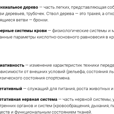
нхиальное дерево
— часть легких, представляющая соб
ви деревьев, трубочек. Ствол дерева — это трахея, а от
ящиеся ветви — бронхи.
ерные системы крови
— физиологические системы и 
анные параметры кислотно-основного равновесия в кр
иативность
— изменение характеристик техники пере
ависимости от внешних условий (рельефа, состояния лыжн
изического состояния спортсмена.
етативный
— служащий для питания, роста животных и
етативная нервная система
— часть нервной системы,
тренних органов и систем (кровообращения, дыхания, 
еств и функциональным состоянием тканей.