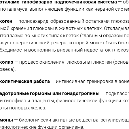
оталамо-гипофизарно-надпочечниковая система
— об
ипоталамуса, выполняющее функции как нервной систем
коген
— полисахарид, образованный остатками глюкозы
мой хранения глюкозы в животных клетках. Откладыва
итоплазме во многих типах клеток (главным образом пе
азует энергетический резерв, который может быть быс
бходимости восполнить внезапный недостаток глюкоз
колиз
— процесс окисления глюкозы в гликоген (основ
овека).
колитическая работа
— интенсивная тренировка в зон
адотропные гормоны или гонадо­тропины
— подкласс 
и гипофиза и плаценты, физиологической функцией ко
оты половых желез.
рмоны
— биологически активные вещества, регулирующ
изиологические функции организма.