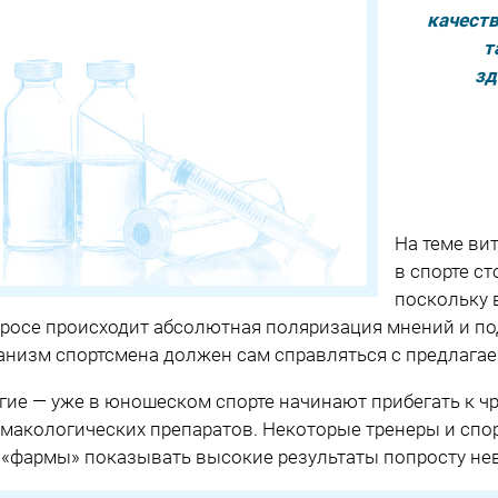
качест
т
зд
На теме ви
в спорте с
поскольку 
росе происходит абсолютная поляризация мнений и под
анизм спортсмена должен сам справляться с предлага
гие — уже в юношеском спорте начинают прибегать к 
макологических препаратов. Некоторые тренеры и спо
 «фармы» показывать высокие результаты попросту н