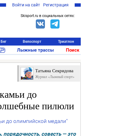
Войти на сайт
Регистрация
Skisport.ru в социальных сетях:
Бег
Велоспорт
Триатлон
Лыжные трассы
Поиск
Татьяна Секридова
Журнал «Лыжный спорт»
камьи до
Волшебные пилюли
ьи до олимпийской медали"
, порядочность, совесть — это