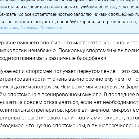
пингом, или не ловится допинговыми службами, используется спор
беждать. Со всей ответственностью заявляю: никаких волшебных пи
рьезно повысить результат, попробуйте правильно тренироваться, 
из архива Александра Панжинского
уровне высшего спортивного мастерства, конечно, ис
макологии неизбежно. Поскольку спортсмены выполня
ходится принимать различные биодобавки.
лучае если спортсмен получает переутомление — это са
етренированности — очень важно срочно ему чем-то по
никогда не используем. Чем реже мы используем фарм
ём спортсмена в тренировочном смысле. В последнее в
ньшать, а совсем отказываться, если нет необходимост
олнительных препаратов, кроме витаминов, микроэлем
ртивных энергетических напитков и аминокислот, пото
бходимое, что нужно спортсменам, в вышеперечисленн