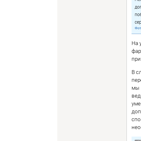
до
по
се
На 
фар
при
В с
пер
мы 
вед
уме
доп
спо
нео