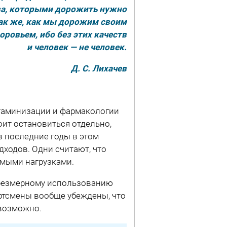
ва, которыми дорожить нужно
ак же, как мы дорожим своим
оровьем, ибо без этих качеств
и человек — не человек.
Д. С. Лихачев
таминизации и фармакологии
тоит остановиться отдельно,
в последние годы в этом
ходов. Одни считают, что
емыми нагрузками.
чрезмерному использованию
ртсмены вообще убеждены, что
евозможно.