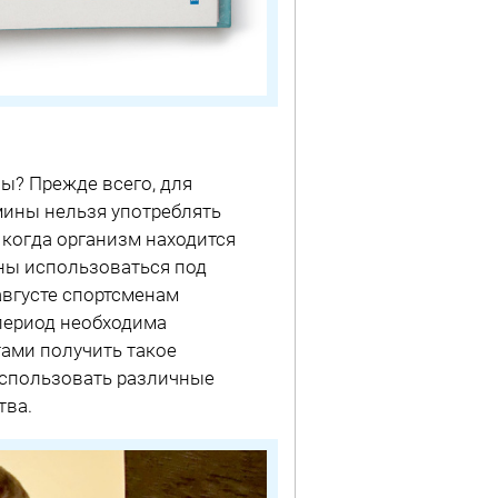
ы? Прежде всего, для
мины нельзя употреблять
когда организм находится
ны использоваться под
августе спортсменам
период необходима
ами получить такое
использовать различные
тва.