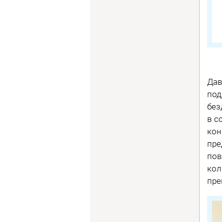
Дав
под
без
в с
кон
пре
пов
кол
пре