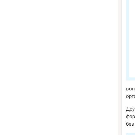
воп
орг
Дру
фар
без