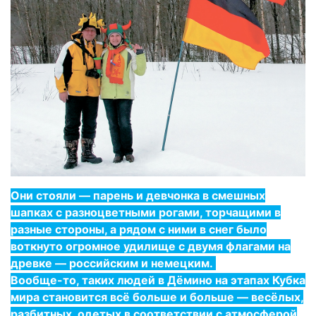
Они стояли — парень и девчонка в смешных
шапках с разноцветными рогами, торчащими в
разные стороны, а рядом с ними в снег было
воткнуто огромное удилище с двумя флагами на
древке — российским и немецким.
Вообще-то, таких людей в Дёмино на этапах Кубка
мира становится всё больше и больше — весёлых,
разбитных, одетых в соответствии с атмосферой