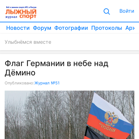
Войти
Новости
Форум
Фотографии
Протоколы
Архи
Улыбнёмся вместе
Флаг Германии в небе над
Дёмино
Опубликовано:
Журнал №51