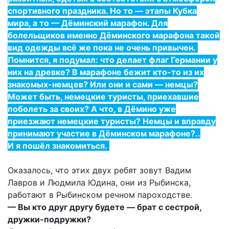
спортивного праздника. Но то — этапы Кубка
мира, а то — Дёминский марафон. Для
болельщиков именно Дёминского марафона такой
вид одежды всё же пока не очень привычен.
Помнится, я подумал: что делает флаг Германии у
них на древке? В марафоне бежит кто-то из их
знакомых-немцев? Или они и сами — немцы?
Может быть, немецкие туристы, приехавшие
поболеть за своих? А что, в Дёмино уже
приезжают немецкие туристы? Немцы и вправду
принимают участие в Дёминском марафоне?..
И я пошёл знакомиться.
Оказалось, что этих двух ребят зовут Вадим
Лавров и Людмила Юдина, они из Рыбинска,
работают в Рыбинском речном пароходстве.
— Вы кто друг другу будете — брат с сестрой,
дружки-подружки?