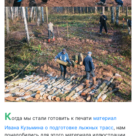
К
огда мы стали готовить к печати
материал
Ивана Кузьмина о подготовке лыжных трасс
, нам
понадобились для этого материала иллюстрации.