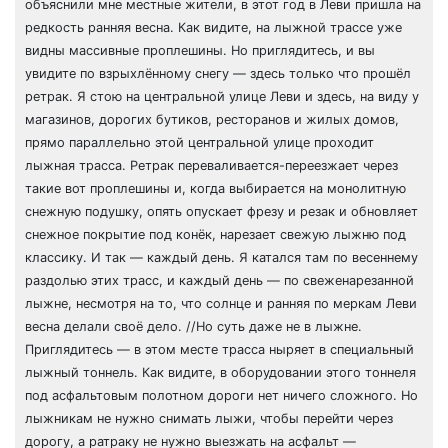
объяснили мне местные жители, в этот год в Леви пришла на
редкость ранняя весна. Как видите, на лыжной трассе уже
видны массивные проплешины. Но приглядитесь, и вы
увидите по взрыхлённому снегу — здесь только что прошёл
ретрак. Я стою на центральной улице Леви и здесь, на виду у
магазинов, дорогих бутиков, ресторанов и жилых домов,
прямо параллельно этой центральной улице проходит
лыжная трасса. Ретрак переваливается-переезжает через
такие вот проплешины и, когда выбирается на монолитную
снежную подушку, опять опускает фрезу и резак и обновляет
снежное покрытие под конёк, нарезает свежую лыжню под
классику. И так — каждый день. Я катался там по весеннему
раздолью этих трасс, и каждый день — по свеженарезанной
лыжне, несмотря на то, что солнце и ранняя по меркам Леви
весна делали своё дело. //Но суть даже не в лыжне.
Приглядитесь — в этом месте трасса ныряет в специальный
лыжный тоннель. Как видите, в оборудовании этого тоннеля
под асфальтовым полотном дороги нет ничего сложного. Но
лыжникам не нужно снимать лыжи, чтобы перейти через
дорогу, а ратраку не нужно выезжать на асфальт —