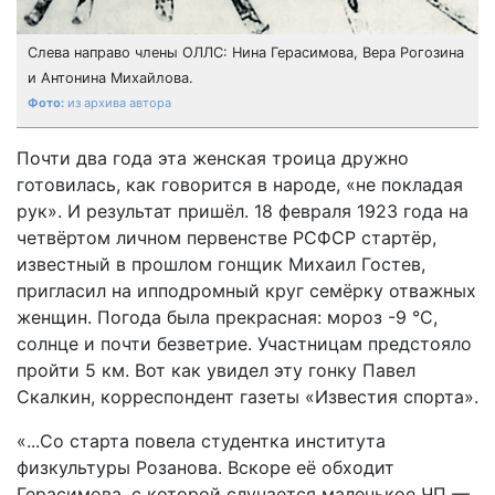
Слева направо члены ОЛЛС: Нина Герасимова, Вера Рогозина
и Антонина Михайлова.
из архива автора
Почти два года эта женская троица дружно
готовилась, как говорится в народе, «не покладая
рук». И результат пришёл. 18 февраля 1923 года на
четвёртом личном первенстве РСФСР стартёр,
известный в прошлом гонщик Михаил Гостев,
пригласил на ипподромный круг семёрку отважных
женщин. Погода была прекрасная: мороз -9 °С,
солнце и почти безветрие. Участницам предстояло
пройти 5 км. Вот как увидел эту гонку Павел
Скалкин, корреспондент газеты «Известия спорта».
«...Со старта повела студентка института
физкультуры Розанова. Вскоре её обходит
Герасимова, с которой случается маленькое ЧП —