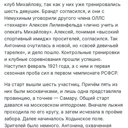
клуб Михайлову, так как у них уже тренировались
шесть девушек. Брандт согласился, и они с
Немухиным уговорили другого члена ОЛЛС
«технаря» Алексея Лилиенфельда «лично учить и
опекать Михайлову». Алексей, понимая «высокий
спортивный имидж» просителей, согласился. Так
Антонина очутилась в новой, но «своей девичьей
тарелке», и дело пошло. Контрольные тренировки
и клубные соревнования прошли успешно.
Наступил февраль 1921 года, а с ним и первая
сезонная проба сил в первом чемпионате РСФСР.
На старт вышли шесть участниц. Причём пять из
них были москвичками, и лишь одна представляла
провинцию, а точнее — Самару. Общий старт
давался на московском ипподроме. Вначале лыжня
проходила по его кругу, а затем исчезала в проёме
забора. Далее начиналось Ходынское поле.
Зрителей было немного. Антонина, охваченная