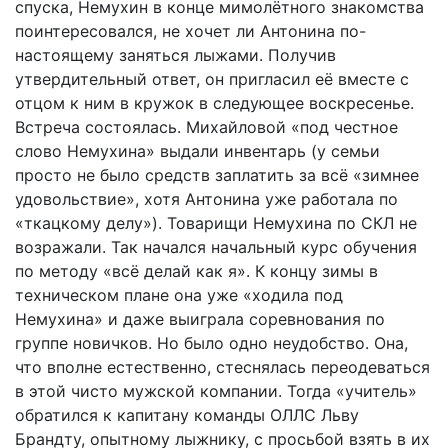
спуска, Немухин в конце мимолётного знакомства
поинтересовался, не хочет ли Антонина по-
настоящему заняться лыжами. Получив
утвердительный ответ, он пригласил её вместе с
отцом к ним в кружок в следующее воскресенье.
Встреча состоялась. Михайловой «под честное
слово Немухина» выдали инвентарь (у семьи
просто не было средств заплатить за всё «зимнее
удовольствие», хотя Антонина уже работала по
«ткацкому делу»). Товарищи Немухина по СКЛ не
возражали. Так начался начальный курс обучения
по методу «всё делай как я». К концу зимы в
техническом плане она уже «ходила под
Немухина» и даже выиграла соревнования по
группе новичков. Но было одно неудобство. Она,
что вполне естественно, стеснялась переодеваться
в этой чисто мужской компании. Тогда «учитель»
обратился к капитану команды ОЛЛС Льву
Брандту, опытному лыжнику, с просьбой взять в их