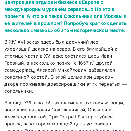
центров для отдыха и бизнеса в Европе с
международным уровнем сервиса…» Но это в
проекте. А что же такое Сокольники для Москвы и
её жителей в прошлом? Попробую кратко сделать
несколько «мазков» об этом историческом месте.
В XIV-XVI веках здесь был дремучий лес,
уходивший далеко на север. В его ближайшей к
столице части в XVI веке охотился царь Иван
Грозный, а несколько позже (с 1657 г.) другой
самодержец, Алексей Михайлович, забавлялся
соколиной охотой. С этой целью при царском
дворе прожива­ли дрессировщики этих пернатых —
сокольники.
В конце XVII века образовались и охотничьи рощи,
носившие названия Сокольничьей, Оленьей и
Александровской. При Петре I был прорублен
просек, на котором мо­ло­дой царь устраивал
гуляния. Эта аллея существует и по сей день, нося