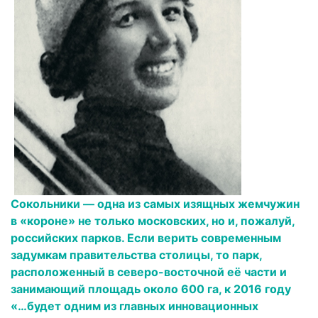
Сокольники — одна из самых изящных жемчужин
в «короне» не только московских, но и, пожалуй,
российских парков. Если верить современным
задумкам правительства столицы, то парк,
расположенный в северо-восточной её части и
занимающий площадь около 600 га, к 2016 году
«…будет одним из главных инновационных