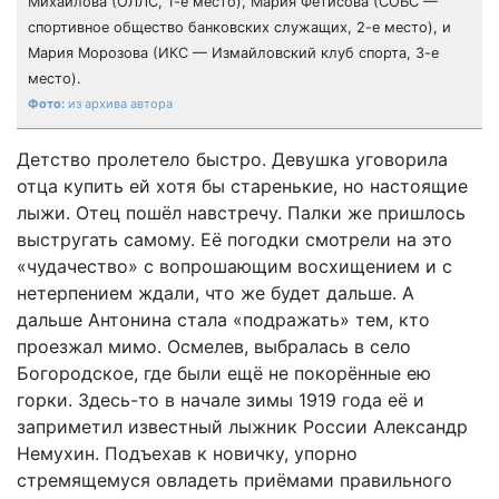
Михайлова (ОЛЛС, 1-е место), Мария Фетисова (СОБС —
спортивное общество банковских служащих, 2-е место), и
Мария Морозова (ИКС — Измайловский клуб спорта, 3-е
место).
из архива автора
Детство пролетело быстро. Девушка уговорила
отца купить ей хотя бы старенькие, но настоящие
лыжи. Отец пошёл навстречу. Палки же пришлось
выстругать самому. Её погодки смотрели на это
«чудачество» с вопрошающим восхищением и с
нетерпением ждали, что же будет дальше. А
дальше Антонина стала «подражать» тем, кто
проезжал мимо. Осмелев, выбралась в село
Богородское, где были ещё не покорённые ею
горки. Здесь-то в начале зимы 1919 года её и
заприметил известный лыжник России Александр
Немухин. Подъехав к новичку, упорно
стремящемуся овладеть приёмами правильного