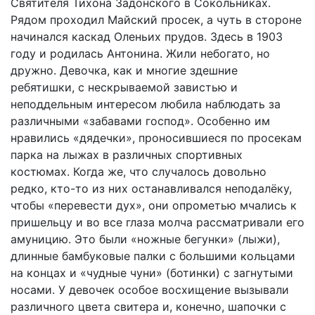
Святителя Тихона Задонского в Сокольниках.
Рядом проходил Майский просек, а чуть в стороне
начинался каскад Оленьих прудов. Здесь в 1903
году и родилась Антонина. Жили небогато, но
дружно. Девочка, как и многие здешние
ребятишки, с нескрываемой завистью и
неподдельным интересом любила наблюдать за
различными «забавами господ». Особенно им
нравились «дядечки», проносившиеся по просекам
парка на лыжах в различных спортивных
костюмах. Когда же, что случалось довольно
редко, кто-то из них останавливался неподалёку,
чтобы «перевести дух», они опрометью мчались к
пришельцу и во все глаза молча рассматривали его
амуницию. Это были «ножные бегунки» (лыжи),
длинные бамбуковые палки с большими кольцами
на концах и «чудные чуни» (ботинки) с загнутыми
носами. У девочек особое восхищение вызывали
различного цвета свитера и, конечно, шапочки с