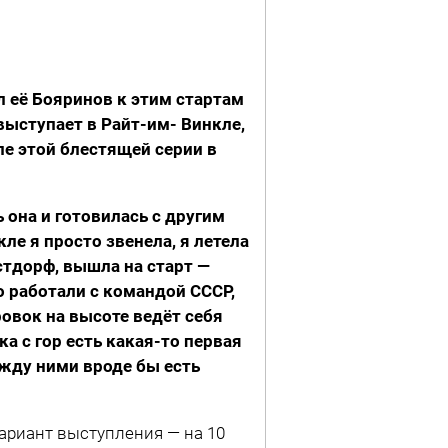
л её Бояринов к этим стартам
 выступает в Райт-им- Винкле,
ле этой блестящей серии в
 она и готовилась с другим
ле я просто звенела, я летела
рстдорф, вышла на старт —
о работали с командой СССР,
ровок на высоте ведёт себя
а с гор есть какая-то первая
ежду ними вроде бы есть
ариант выступления — на 10