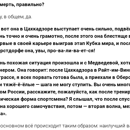
мерть, правильно?
у, в общем, да.
 вот она в Цахкадзоре выступает очень сильно, подвё
нь точно и очень грамотно, после этого она блестяще
рвые в своей карьере выиграв этап Кубка мира, и пос
рстдорфе она, увы, про-ва-ли-ва-ет-ся!
нь похожая ситуация произошла и с Медведевой, хоть
нером. Она говорит: после Цахкадзора в Райт-им-Винк
трассе, я всех порвать готова была, а приехали в Обе
и тяжё-ё-ёлые — шага не могу ступить. Вы очень мног
ом России, расскажите, пожалуйста, как после трени
ическая форма спортсмена? Я слышал, что после спуск
на хорошего самочувствия, потом — вторая волна, м
а».
 основном всё происходит таким образом: наилучший в