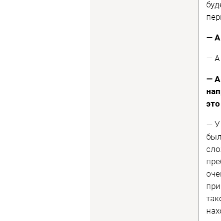
буд
пер
— А
— А
— А
нап
это
— У
был
сло
пре
оче
при
так
нах