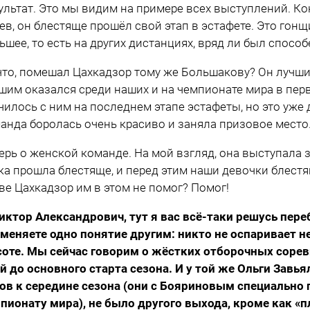
ультат. Это мы видим на примере всех выступлений. К
ев, он блестяще прошёл свой этап в эстафете. Это гонщ
ьшее, то есть на других дистанциях, вряд ли был способ
что, помешал Цахкадзор тому же Большакову? Он лучши
шим оказался среди наших и на чемпионате мира в перво
чилось с ним на последнем этапе эстафеты, но это уже 
анда боролась очень красиво и заняла призовое место
ерь о женской команде. На мой взгляд, она выступала 
ка прошла блестяще, и перед этим наши девочки блестя
ве Цахкадзор им в этом не помог? Помог!
иктор Александрович, тут я вас всё-таки решусь пере
меняете одно понятие другим: никто не оспаривает 
оте. Мы сейчас говорим о жёстких отборочных сорев
й до основного старта сезона. И у той же Ольги Завья
ов к середине сезона (они с Бояриновым специально
пионату мира), не было другого выхода, кроме как «