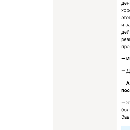
ден
хор
это
и з
дей
реа
про
— И
— Д
— А
пос
— Э
бол
Зав