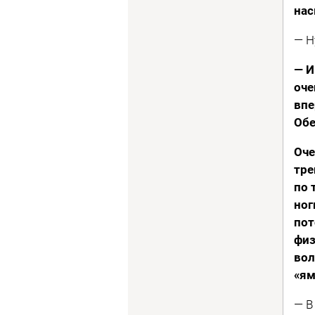
нас
— Н
— И
оче
впе
Обе
Оче
тре
по 
ног
пот
физ
вол
«ям
— В