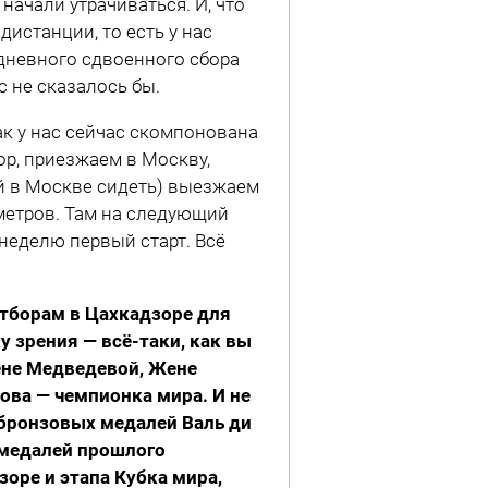
начали утрачиваться. И, что
истанции, то есть у нас
-дневного сдвоенного сбора
с не сказалось бы.
Как у нас сейчас скомпонована
р, приезжаем в Москву,
ней в Москве сидеть) выезжаем
0 метров. Там на следующий
з неделю первый старт. Всё
отборам в Цахкадзоре для
у зрения — всё-таки, как вы
Жене Медведевой, Жене
ова — чемпионка мира. И не
 бронзовых медалей Валь ди
 медалей прошлого
зоре и этапа Кубка мира,