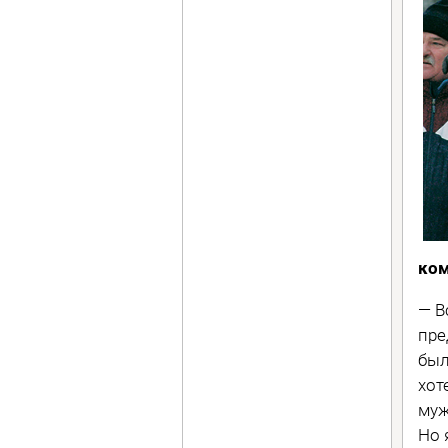
ком
— В
пре
был
хот
муж
Но 