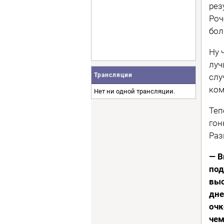
рез
Роч
бол
Ну 
луч
Трансляции
слу
ком
Нет ни одной трансляции.
Теп
гон
Раз
— В
под
выс
дне
очк
чем