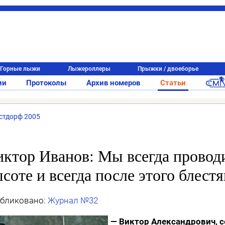
Горные лыжи
Лыжероллеры
Прыжки / двоеборье
ии
Протоколы
Архив номеров
Статьи
стдорф 2005
иктор Иванов: Мы всегда провод
соте и всегда после этого блес
бликовано:
Журнал №32
— Виктор Александрович, с