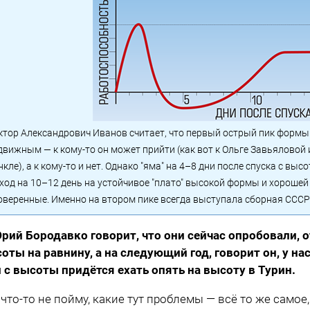
ктор Александрович Иванов считает, что первый острый пик формы
движным — к кому-то он может прийти (как вот к Ольге Завьяловой 
нкле), а к кому-то и нет. Однако "яма" на 4–8 дни после спуска с в
ход на 10–12 день на устойчивое "плато" высокой формы и хороше
оверенные. Именно на втором пике всегда выступала сборная СССР 
рий Бородавко говорит, что они сейчас опробовали, о
оты на равнину, а на следующий год, говорит он, у н
 с высоты придётся ехать опять на высоту в Турин.
 что-то не пойму, какие тут проблемы — всё то же самое