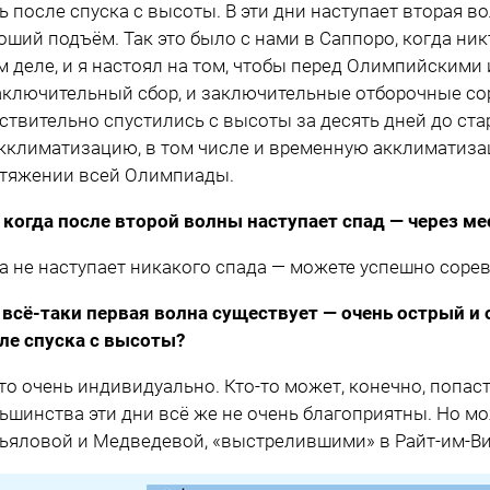
ь после спуска с высоты. В эти дни наступает вторая в
оший подъём. Так это было с нами в Саппоро, когда ни
м деле, и я настоял на том, чтобы перед Олимпийскими
аключительный сбор, и заключительные отборочные со
ствительно спустились с высоты за десять дней до ста
кклиматизацию, в том числе и временную акклиматиза
тяжении всей Олимпиады.
 когда после второй волны наступает спад — через ме
а не наступает никакого спада — можете успешно соревн
 всё-таки первая волна существует — очень острый и 
ле спуска с высоты?
то очень индивидуально. Кто-то может, конечно, попасть
ьшинства эти дни всё же не очень благоприятны. Но мож
ьяловой и Медведевой, «выстрелившими» в Райт-им-Вин