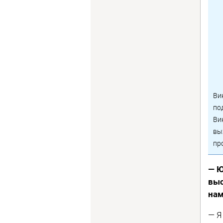
Ви
по
Ви
вы
пр
— Ю
выс
нам
— Я