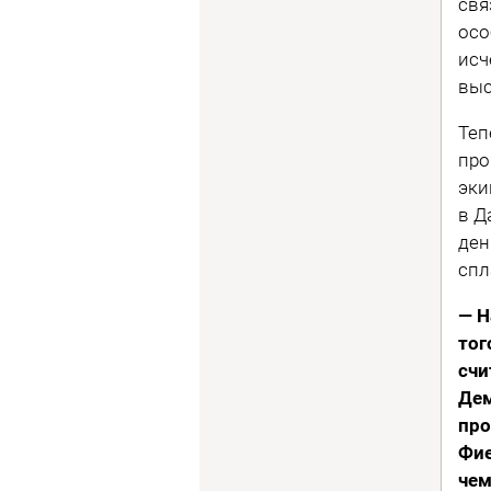
свя
осо
исч
выс
Теп
про
эки
в Д
ден
спл
— Н
тог
счи
Дем
про
Фие
чем