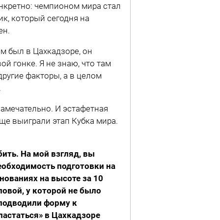
онкретно: чемпионом мира стал
ик, который сегодня на
ен.
м был в Цахкадзоре, он
й гонке. Я не знаю, что там
другие факторы, а в целом
.
замечательно. И эстафетная
ще выиграли этап Кубка мира.
бить. На мой взгляд, вы
необходимость подготовки на
нованиях на высоте за 10
ловой, у которой не было
 подводили форму к
пластаться» в Цахкадзоре