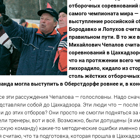
отборочных соревнований 
самого чемпионата мира — 
выступление российской с
Бородавко и Лопухов счита
правильном пути. В то же 
Михайлович Чепалов счита
соревнований в Цахкадзоре
что на протяжении всего 
лихорадило, кидало из стор
столь жёстких отборочных
анда могла выступить в Оберстдорфе ровнее и, в кон
се эти рассуждения Чепалова — голословны. Надо снач
дставляли собой до Цахкадзора. Эти люди что — после 
и до этих отборов? Они просто не смогли подняться за с
ели тренеры, вот и всё. Возможно, были допущены (я им
скую команду) какие-то методические ошибки именно в
я считаю, что та подготовка, которая прошла в Цахкад