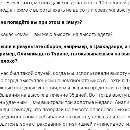
ет. Более того, можно даже не делать этот 10-дневны
иод, а прямо с высоты ехать на высоту и сразу же высту
 не попадёте вы при этом в «яму»?
 какая «яма» — вы же с высоты на высоту едете?
 если в результате сборов, например, в Цахкадзоре, 
ример, Олимпиады в Турине, ты оказываешься на высо
 плохо?
 нас был такой случай, когда мы использовали высоту 
о перед выступлением на чемпионате мира в Лахти в 19
жные погодные условия, и мы решили продолжить сбор 
бывания на высоте в течение 35 дней. Вот тогда выступ
нь удачным — мы выиграли три золотые медали. Анализ
шли к выводу, что потеряли на высоте определённые ко
ом длительном пребывании на высоте, хочешь ты того и
одится в зоне страхования от излишней интенсивности. 