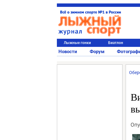
Лыжные гонки
Биатлон
Новости
Форум
Фотограф
Обер
В
вы
Опу