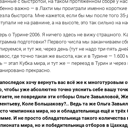
занные с быстротой, на таком протяжённом сборе у нас 
бенно важно — в Лахти мы проиграли именно короткие д
езла быстрота. Мне кажется, если бы мы после того 35
тупали не на равнине, а на высоте, это так сильно на на
ерь о Турине-2006. Я ничего здесь не вижу страшного. 
грамма подготовки? Первого числа мы заканчиваем сбо
пируемся, и тут же, через день (тут не надо три-пять д
авос, где точно такая же высота, как и в Турине — 1.60
ь — этап Кубка мира, и тут же — переезд в Турин и чере
анировано прекрасно.
апоследок хочу вернуть вас всё же к многотуровым 
о, чтобы уже абсолютно точно уяснить себе вашу точк
таете, не повредили эти отборы Ольге Завьяловой, 
ентьеву, Коле Большакову?.. Ведь та же Ольга Завьял
сто чемпионка мира, но и обладательница ещё и трёх
мме. И не просто обладательница такого количества
пионата мира, но и победительница отборов в Цахкад