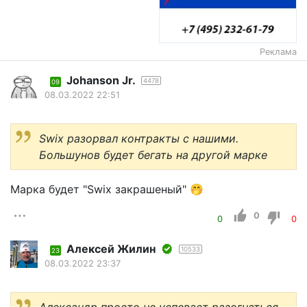
Реклама
Johanson Jr.
4478
09
08.03.2022 22:51
Swix разорвал контракты с нашими.
Большунов будет бегать на другой марке
Марка будет "Swix закрашеный" 🤭
0
0
0
Алексей Жилин
10533
23
08.03.2022 23:37
Александр просто не успевает разогнаться