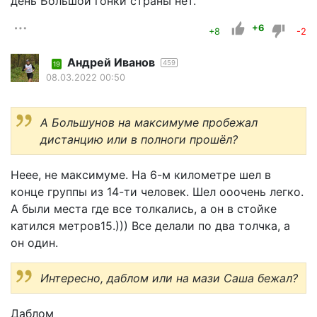
день Большой гонки страны нет.
+6
+8
-2
Андрей Иванов
459
19
08.03.2022 00:50
А Большунов на максимуме пробежал
дистанцию или в полноги прошёл?
Неее, не максимуме. На 6-м километре шел в
конце группы из 14-ти человек. Шел ооочень легко.
А были места где все толкались, а он в стойке
катился метров15.))) Все делали по два толчка, а
он один.
Интересно, даблом или на мази Саша бежал?
Даблом