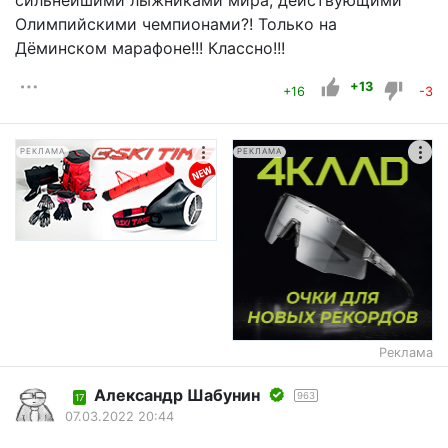
сильнейшими лыжниками мира, действующими
Олимпийскими чемпионами?! Только на
Дёминском марафоне!!! Классно!!!
+13
+16
-3
РЕКЛАМА
РЕКЛАМА
Реклама
Александр Шабунин
963
17
07.03.2022 20:44