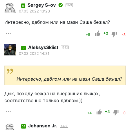
Sergey S-ov
1179
15
07.03.2022 13:23
Интересно, даблом или на мази Саша бежал?
+2
+5
-3
AleksysSkiist
1552
06
07.03.2022 14:31
Интересно, даблом или на мази Саша бежал?
Дык, походу бежал на вчерашних лыжах,
соответственно только даблом ))
+4
+4
0
Johanson Jr.
4478
09