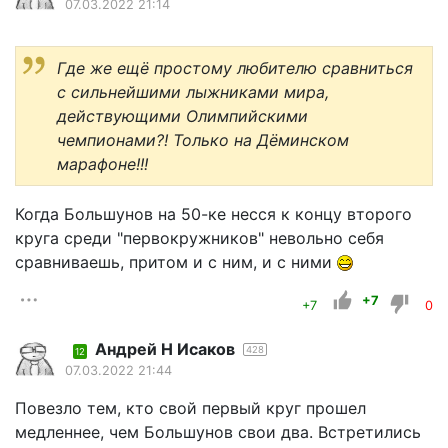
07.03.2022 21:14
Где же ещё простому любителю сравниться
с сильнейшими лыжниками мира,
действующими Олимпийскими
чемпионами?! Только на Дёминском
марафоне!!!
Когда Большунов на 50-ке несся к концу второго
круга среди "первокружников" невольно себя
сравниваешь, притом и с ним, и с ними
+7
+7
0
Андрей Н Исаков
428
12
07.03.2022 21:44
Повезло тем, кто свой первый круг прошел
медленнее, чем Большунов свои два. Встретились