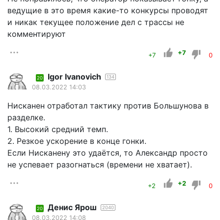
ведущие в это время какие-то конкурсы проводят
и никак текущее положение дел с трассы не
комментируют
+7
+7
0
Igor Ivanovich
134
20
08.03.2022 14:03
Нисканен отработал тактику против Большунова в
разделке.
1. Высокий средний темп.
2. Резкое ускорение в конце гонки.
Если Нисканену это удаётся, то Александр просто
не успевает разогнаться (времени не хватает).
+2
+2
0
Денис Ярош
2040
20
08.03.2022 14:08