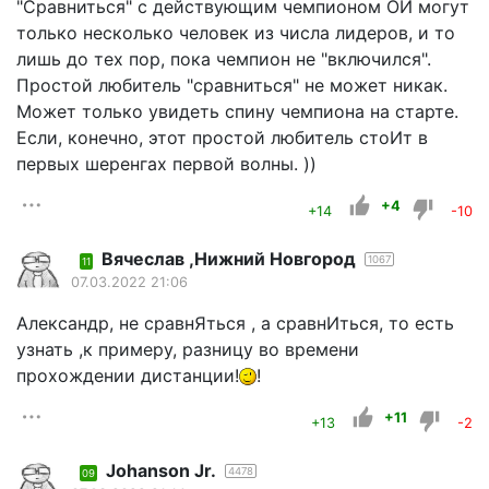
"Сравниться" с действующим чемпионом ОИ могут
только несколько человек из числа лидеров, и то
лишь до тех пор, пока чемпион не "включился".
Простой любитель "сравниться" не может никак.
Может только увидеть спину чемпиона на старте.
Если, конечно, этот простой любитель стоИт в
первых шеренгах первой волны. ))
+4
+14
-10
Вячеслав ,Нижний Новгород
1067
11
07.03.2022 21:06
Александр, не сравнЯться , а сравнИться, то есть
узнать ,к примеру, разницу во времени
прохождении дистанции!
!
+11
+13
-2
Johanson Jr.
4478
09