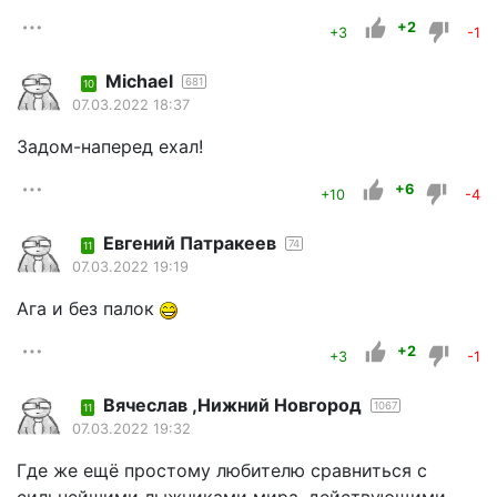
+2
+3
-1
Michael
681
10
07.03.2022 18:37
Задом-наперед ехал!
+6
+10
-4
Евгений Патракеев
74
11
07.03.2022 19:19
Ага и без палок
+2
+3
-1
Вячеслав ,Нижний Новгород
1067
11
07.03.2022 19:32
Где же ещё простому любителю сравниться с